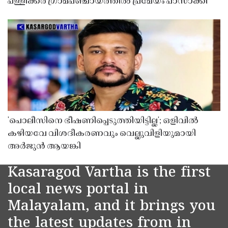
പള്ളിക്കര ഗ്രാമപഞ്ചായത്തിൽ പ്രമേയം പാസാക്കി
'പൊലീസിനെ ഭീഷണിപ്പെടുത്തിയിട്ടില്ല'; ഒളിവിൽ
കഴിയവേ വിശദീകരണവും വെല്ലുവിളിയുമായി
അർജുൻ ആയങ്കി
Kasaragod Vartha is the first
local news portal in
Malayalam, and it brings you
the latest updates from in