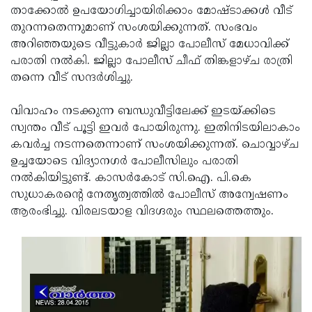
താക്കോല്‍ ഉപയോഗിച്ചായിരിക്കാം മോഷ്ടാക്കള്‍ വീട്
Updates
Assembly
Kerala
തുറന്നതെന്നുമാണ് സംശയിക്കുന്നത്. സംഭവം
Polls
Local
അറിഞ്ഞയുടെ വീട്ടുകാര്‍ ജില്ലാ പോലീസ് മേധാവിക്ക്
Look
പരാതി നല്‍കി. ജില്ലാ പോലീസ് ചീഫ് തിങ്കളാഴ്ച രാത്രി
Body
Back
തന്നെ വീട് സന്ദര്‍ശിച്ചു.
Election
2025
വിവാഹം നടക്കുന്ന ബന്ധുവീട്ടിലേക്ക് ഇടയ്ക്കിടെ
സ്വന്തം വീട് പൂട്ടി ഇവര്‍ പോയിരുന്നു. ഇതിനിടയിലാകാം
കവര്‍ച്ച നടന്നതെന്നാണ് സംശയിക്കുന്നത്. ചൊവ്വാഴ്ച
ഉച്ചയോടെ വിദ്യാനഗര്‍ പോലീസിലും പരാതി
നല്‍കിയിട്ടുണ്ട്. കാസര്‍കോട് സി.ഐ. പി.കെ
സുധാകരന്റെ നേതൃത്വത്തില്‍ പോലീസ് അന്വേഷണം
ആരംഭിച്ചു. വിരലടയാള വിദഗ്ദരും സ്ഥലത്തെത്തും.