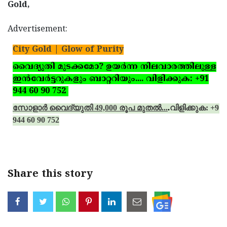
Gold,
Advertisement:
City Gold | Glow of Purity
വൈദ്യുതി മുടക്കമോ? ഉയര്‍ന്ന നിലവാരത്തിലുള്ള
ഇന്‍വേര്‍ട്ടറുകളും ബാറ്ററിയും.... വിളിക്കുക: +91
944 60 90 752
സോളാര്‍ വൈദ്യുതി 49,000 രൂപ മുതല്‍...
.
വിളിക്കുക: +91
944 60 90 752
Share this story