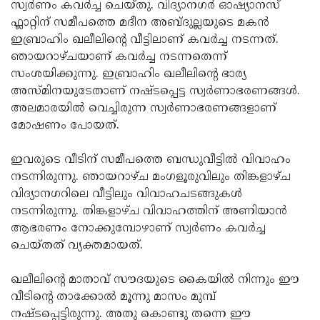
Election
സ്വര്‍ണം കവര്‍ച്ച ചെയ്തു. വിദ്യാനഗര്‍ ഓഷ്യാനസ്
Maha
ഫ്ലാറ്റിന് സമീപത്തെ മദീന അബ്ദുല്ലയുടെ മകന്‍
Shivarathri
International
ഇബ്രാഹിം ഖലീലിന്റെ വീട്ടിലാണ് കവര്‍ച്ച നടന്നത്.
Women's
ഞായറാഴ്ചയാണ് കവര്‍ച്ച നടന്നതെന്ന്
Anti-
സംശയിക്കുന്നു. ഇബ്രാഹിം ഖലീലിന്റെ ഭാര്യ
Day
Drug
Attukal
അസ്മിനയുടേതാണ് നഷ്ടപ്പെട്ട സ്വര്‍ണാഭരണങ്ങള്‍.
Campaign
Pongala
അലമാരയില്‍ വെച്ചിരുന്ന സ്വര്‍ണാഭരണങ്ങളാണ്
Holi
മോഷണം പോയത്.
2025
2025
IPL
2025
ഇവരുടെ വീടിന് സമീപത്തെ ബന്ധുവീട്ടില്‍ വിവാഹം
Eid
നടന്നിരുന്നു. ഞായറാഴ്ച മംഗളൂരുവിലും തിങ്കളാഴ്ച
Al-
Waqf
വിദ്യാനഗറിലെ വീട്ടിലും വിവാഹചടങ്ങുകള്‍
Fitr
Bill
നടന്നിരുന്നു. തിങ്കളാഴ്ച വിവാഹത്തിന് അണിയാന്‍
Vishu
ആഭരണം നോക്കുമ്പോഴാണ് സ്വര്‍ണം കവര്‍ച്ച
2025
Controversy
Festival
Good
ചെയ്തത് വ്യക്തമായത്.
2025
Friday
Easter
ഖലീലിന്റെ മാതാവ് സൗദയുടെ കൈയില്‍ നിന്നും ഈ
Observance
Sunday
By-
വീടിന്റെ താക്കോല്‍ മൂന്നു മാസം മുമ്പ്
2025
2025
Election
നഷ്ടപ്പെട്ടിരുന്നു. അതു കൊണ്ടു തന്നെ ഈ
Bihar