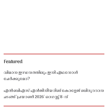
Featured
വിമാന ഇന്ധനത്തിലും ഇനി എഥനോൾ
ചേർക്കുമോ?
എൽബിഎസ് എൻജിനീയറിങ് കോളേജ് ബിരുദദാന
ചടങ്ങ് 'പ്രയാൺ 2026' ഓഗസ്റ്റ് 8-ന്