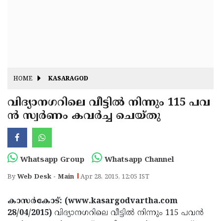
Fitr
May
Day
Eid
Al
Independence
Ad'ha
Day
Onam
HOME
KASARAGOD
J&K
State
വിദ്യാനഗറിലെ വീട്ടില്‍ നിന്നും 115 പവ
Haryana
ന്‍ സ്വര്‍ണം കവര്‍ച്ച ചെയ്തു
Assembly
State
Diwali
Elections
Assembly
Christmas
Elections
New-
Whatsapp Group
Whatsapp Channel
Year
Republic
By
Web Desk - Main
Apr 28, 2015, 12:05 IST
Day
Budget
കാസര്‍കോട്: (www.kasargodvartha.com
Delhi
28/04/2015)
വിദ്യാനഗറിലെ വീട്ടില്‍ നിന്നും 115 പവന്‍