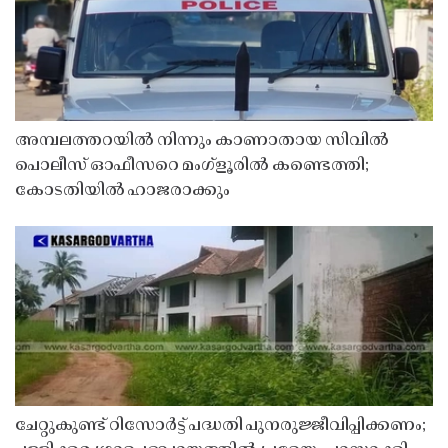
അമ്പലത്തറയിൽ നിന്നും കാണാതായ സിവിൽ
പൊലീസ് ഓഫീസറെ മംഗ്ളൂരിൽ കണ്ടെത്തി;
കോടതിയിൽ ഹാജരാക്കും
ചേറ്റുകുണ്ട് റിസോർട്ട് പദ്ധതി പുനരുജ്ജീവിപ്പിക്കണം;