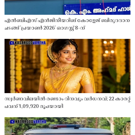
എൽബിഎസ് എൻജിനീയറിങ് കോളേജ് ബിരുദദാന
ചടങ്ങ് 'പ്രയാൺ 2026' ഓഗസ്റ്റ് 8-ന്
സ്വർണവിലയിൽ രണ്ടാം ദിനവും വർധനവ്; 22 കാരറ്റ്
പവന് 1,09,920 രൂപയായി