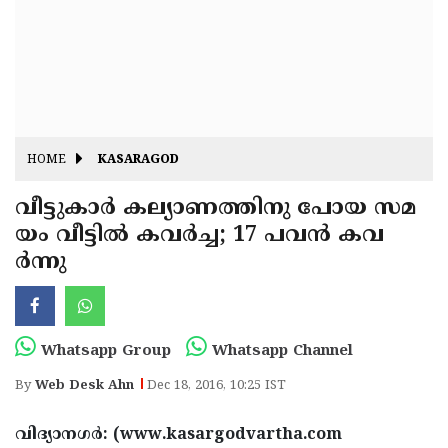
Fitr
May
Day
Eid
Al
Independence
Ad'ha
Day
Onam
HOME
KASARAGOD
J&K
State
വീട്ടുകാര്‍ കല്യാണത്തിനു പോയ സമ
Haryana
യം വീട്ടില്‍ കവര്‍ച്ച; 17 പവന്‍ കവ
Assembly
State
Diwali
ര്‍ന്നു
Elections
Assembly
Christmas
Elections
New-
Year
Republic
Whatsapp Group
Whatsapp Channel
Day
Budget
By
Web Desk Ahn
Dec 18, 2016, 10:25 IST
Delhi
വിദ്യാനഗര്‍: (www.kasargodvartha.com