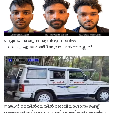
ഓപ്പറേഷൻ തൂഫാൻ; വിദ്യാനഗറിൽ
എംഡിഎംഎയുമായി 3 യുവാക്കൾ അറസ്റ്റിൽ
ഇന്ത്യൻ റെയിൽവേയിൽ ജോലി വാഗ്ദാനം ചെയ്ത്
ലക്ഷങ്ങൾ തട്ടിയെന്ന പരാതി; ദമ്പതികൾക്കെതിരെ