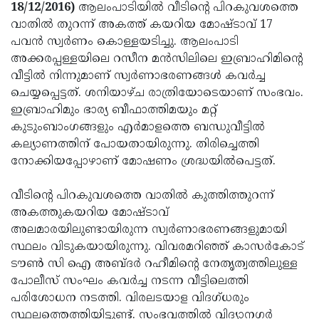
Election
Maha
18/12/2016)
ആലംപാടിയില്‍ വീടിന്റെ പിറകുവശത്തെ
വാതില്‍ തുറന്ന് അകത്ത് കയറിയ മോഷ്ടാവ് 17
Shivarathri
International
പവന്‍ സ്വര്‍ണം കൊള്ളയടിച്ചു. ആലംപാടി
Women's
Anti-
അക്കരപ്പള്ളയിലെ റസീന മന്‍സിലിലെ ഇബ്രാഹിമിന്റെ
വീട്ടില്‍ നിന്നുമാണ് സ്വര്‍ണാഭരണങ്ങള്‍ കവര്‍ച്ച
Day
Drug
Attukal
ചെയ്യപ്പെട്ടത്. ശനിയാഴ്ച രാത്രിയോടെയാണ് സംഭവം.
Campaign
Pongala
Holi
ഇബ്രാഹിമും ഭാര്യ ബീഫാത്തിമയും മറ്റ്
കുടുംബാംഗങ്ങളും എര്‍മാളത്തെ ബന്ധുവീട്ടില്‍
2025
2025
IPL
കല്യാണത്തിന് പോയതായിരുന്നു. തിരിച്ചെത്തി
2025
Eid
നോക്കിയപ്പോഴാണ് മോഷണം ശ്രദ്ധയില്‍പെട്ടത്.
Al-
Waqf
വീടിന്റെ പിറകുവശത്തെ വാതില്‍ കുത്തിത്തുറന്ന്
Fitr
Bill
Vishu
അകത്തുകയറിയ മോഷ്ടാവ്
അലമാരയിലുണ്ടായിരുന്ന സ്വര്‍ണാഭരണങ്ങളുമായി
2025
Controversy
Festival
Good
സ്ഥലം വിടുകയായിരുന്നു. വിവരമറിഞ്ഞ് കാസര്‍കോട്
2025
Friday
Easter
ടൗണ്‍ സി ഐ അബ്ദര്‍ റഹീമിന്റെ നേതൃത്വത്തിലുള്ള
പോലീസ് സംഘം കവര്‍ച്ച നടന്ന വീട്ടിലെത്തി
Observance
Sunday
By-
പരിശോധന നടത്തി. വിരലടയാള വിദഗ്ധരും
2025
2025
Election
Bihar
സ്ഥലത്തെത്തിയിട്ടുണ്ട്. സംഭവത്തില്‍ വിദ്യാനഗര്‍