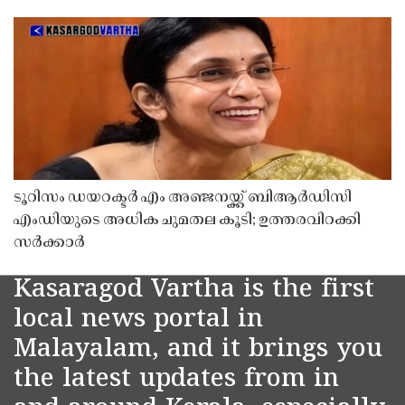
ടൂറിസം ഡയറക്ടർ എം അഞ്ജനയ്ക്ക് ബിആർഡിസി
എംഡിയുടെ അധിക ചുമതല കൂടി; ഉത്തരവിറക്കി
സർക്കാർ
Kasaragod Vartha is the first
local news portal in
Malayalam, and it brings you
the latest updates from in