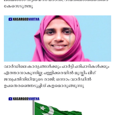
കേസെടുത്തു
വാർഡിലെ കാര്യങ്ങൾക്കും പാർട്ടി പരിപാടികൾക്കും
എത്താനാകുന്നില്ല; പള്ളിക്കരയിൽ മുസ്ലിം ലീഗ്
ജനപ്രതിനിധിയുടെ രാജി; ഒന്നാം വാർഡിൽ
ഉപതെരഞ്ഞെടുപ്പിന് കളമൊരുങ്ങുന്നു