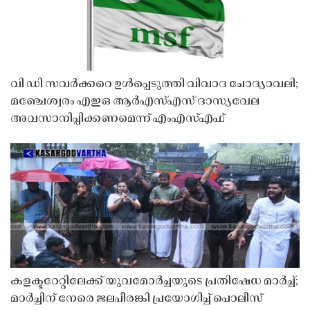
വി ഡി സവർക്കറെ ഉൾപ്പെടുത്തി വിവാദ ചോദ്യാവലി;
മഞ്ചേശ്വരം എഇഒ ആർഎസ്എസ് ദാസ്യവേല
അവസാനിപ്പിക്കണമെന്ന് എംഎസ്എഫ്
കളക്ടറേറ്റിലേക്ക് യുവമോർച്ചയുടെ പ്രതിഷേധ മാർച്ച്;
മാർച്ചിന് നേരെ ജലപീരങ്കി പ്രയോഗിച്ച് പൊലീസ്