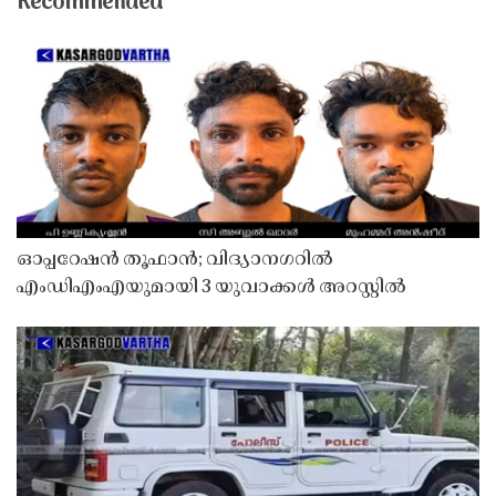
Recommended
ഓപ്പറേഷൻ തൂഫാൻ; വിദ്യാനഗറിൽ
എംഡിഎംഎയുമായി 3 യുവാക്കൾ അറസ്റ്റിൽ