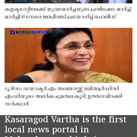
കളക്ടറേറ്റിലേക്ക് യുവമോർച്ചയുടെ പ്രതിഷേധ മാർച്ച്;
മാർച്ചിന് നേരെ ജലപീരങ്കി പ്രയോഗിച്ച് പൊലീസ്
ടൂറിസം ഡയറക്ടർ എം അഞ്ജനയ്ക്ക് ബിആർഡിസി
എംഡിയുടെ അധിക ചുമതല കൂടി; ഉത്തരവിറക്കി
സർക്കാർ
Kasaragod Vartha is the first
local news portal in