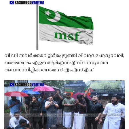
വി ഡി സവർക്കറെ ഉൾപ്പെടുത്തി വിവാദ ചോദ്യാവലി;
മഞ്ചേശ്വരം എഇഒ ആർഎസ്എസ് ദാസ്യവേല
അവസാനിപ്പിക്കണമെന്ന് എംഎസ്എഫ്