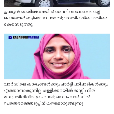
ഇന്ത്യൻ റെയിൽവേയിൽ ജോലി വാഗ്ദാനം ചെയ്ത്
ലക്ഷങ്ങൾ തട്ടിയെന്ന പരാതി; ദമ്പതികൾക്കെതിരെ
കേസെടുത്തു
വാർഡിലെ കാര്യങ്ങൾക്കും പാർട്ടി പരിപാടികൾക്കും
എത്താനാകുന്നില്ല; പള്ളിക്കരയിൽ മുസ്ലിം ലീഗ്
ജനപ്രതിനിധിയുടെ രാജി; ഒന്നാം വാർഡിൽ
ഉപതെരഞ്ഞെടുപ്പിന് കളമൊരുങ്ങുന്നു