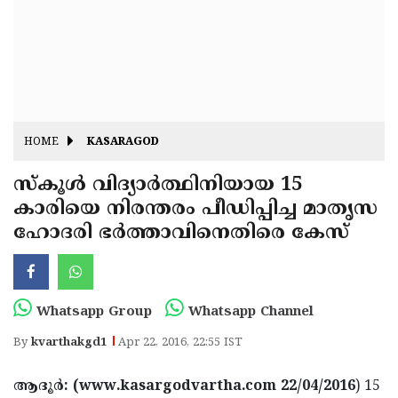
Fitr
May
Day
Eid
Al
Independence
Ad'ha
Day
Onam
HOME
KASARAGOD
J&K
State
സ്‌കൂള്‍ വിദ്യാര്‍ത്ഥിനിയായ 15
Haryana
കാരിയെ നിരന്തരം പീഡിപ്പിച്ച മാതൃസ
Assembly
State
Diwali
ഹോദരി ഭര്‍ത്താവിനെതിരെ കേസ്
Elections
Assembly
Christmas
Elections
New-
Year
Republic
Whatsapp Group
Whatsapp Channel
Day
Budget
By
kvarthakgd1
Apr 22, 2016, 22:55 IST
Delhi
ആദൂര്‍: (www.kasargodvartha.com 22/04/2016
) 15