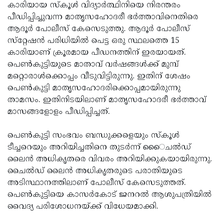
Election
Maha
കാരിയായ സ്‌കൂള്‍ വിദ്യാര്‍ത്ഥിനിയെ നിരന്തരം
പീഡിപ്പിച്ചുവന്ന മാതൃസഹോദരീ ഭര്‍ത്താവിനെതിരെ
Shivarathri
International
ആദൂര്‍ പോലീസ് കേസെടുത്തു. ആദൂര്‍ പോലീസ്
Women's
Anti-
സ്‌റ്റേഷന്‍ പരിധിയില്‍ പെട്ട ഒരു സ്ഥലത്തെ 15
കാരിയാണ് ക്രൂരമായ പീഡനത്തിന് ഇരയായത്.
Day
Drug
Attukal
പെണ്‍കുട്ടിയുടെ മാതാവ് വര്‍ഷങ്ങള്‍ക്ക് മുമ്പ്
Campaign
Pongala
Holi
മറ്റൊരാള്‍ക്കൊപ്പം വീടുവിട്ടിരുന്നു. ഇതിന് ശേഷം
പെണ്‍കുട്ടി മാതൃസഹോദരിക്കൊപ്പമായിരുന്നു
2025
2025
IPL
താമസം. ഇതിനിടയിലാണ് മാതൃസഹോദരീ ഭര്‍ത്താവ്
2025
Eid
മാസങ്ങളോളം പീഡിപ്പിച്ചത്.
Al-
Waqf
പെണ്‍കുട്ടി സംഭവം ബന്ധുക്കളെയും സ്‌കൂള്‍
Fitr
Bill
Vishu
ടീച്ചറെയും അറിയിച്ചതിനെ തുടര്‍ന്ന് െൈചല്‍ഡ്
ലൈന്‍ അധികൃതരെ വിവരം അറിയിക്കുകയായിരുന്നു.
2025
Controversy
Festival
Good
ചൈല്‍ഡ് ലൈന്‍ അധികൃതരുടെ പരാതിയുടെ
2025
Friday
Easter
അടിസ്ഥാനത്തിലാണ് പോലീസ് കേസെടുത്തത്.
പെണ്‍കുട്ടിയെ കാസര്‍കോട് ജനറല്‍ ആശുപത്രിയില്‍
Observance
Sunday
By-
വൈദ്യ പരിശോധനയ്ക്ക് വിധേയമാക്കി.
2025
2025
Election
Bihar