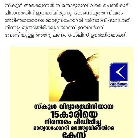
സ്‌കൂള്‍ അടക്കുന്നതിന് തൊട്ടുമുമ്പ് വരെ പെണ്‍കുട്ടി
Updates
Assembly
Kerala
പീഡനത്തിന് ഇരയായിരുന്നു. കേസെടുത്ത വിവരം
Polls
Local
Look
അറിഞ്ഞതോടെ മാതൃസഹോദരി ഭര്‍ത്താവ് സ്ഥലത്ത്
നിന്നും മുങ്ങിയിരിക്കുകയാണ്. ഇയാള്‍ക്ക്
Body
Back
വേണ്ടിയുള്ള അന്വേഷണം പോലീസ് ഊര്‍ജിതമാക്കി.
Election
2025