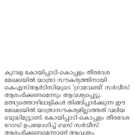
കുമ്പള കോയിപ്പാടി-കൊപ്പളം തീരദേശ
മേഖലയിൽ യാത്രാ സൗകര്യത്തിനായി
കെഎസ്ആർടിസിയുടെ 'ഗ്രാമവണ്ടി' സർവീസ്
ആരംഭിക്കണമെന്നും ആവശ്യപ്പെട്ടു.
മത്സ്യത്തൊഴിലാളികൾ തിങ്ങിപ്പാർക്കുന്ന ഈ
മേഖലയിൽ യാത്രാസൗകര്യമില്ലാത്തത് വലിയ
ബുദ്ധിമുട്ടാണ്. കോയിപ്പാടി-കൊപ്പളം തീരദേശ
റോഡ് ഉപയോഗിച്ച് ബസ് സർവീസ്
ആരംഭിക്കണമെന്നാണ് ആവശ്യം.