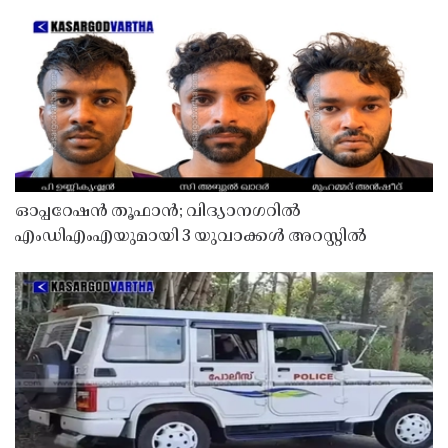
ഓപ്പറേഷൻ തൂഫാൻ; വിദ്യാനഗറിൽ
എംഡിഎംഎയുമായി 3 യുവാക്കൾ അറസ്റ്റിൽ