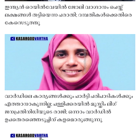
ഇന്ത്യൻ റെയിൽവേയിൽ ജോലി വാഗ്ദാനം ചെയ്ത്
ലക്ഷങ്ങൾ തട്ടിയെന്ന പരാതി; ദമ്പതികൾക്കെതിരെ
കേസെടുത്തു
വാർഡിലെ കാര്യങ്ങൾക്കും പാർട്ടി പരിപാടികൾക്കും
എത്താനാകുന്നില്ല; പള്ളിക്കരയിൽ മുസ്ലിം ലീഗ്
ജനപ്രതിനിധിയുടെ രാജി; ഒന്നാം വാർഡിൽ
ഉപതെരഞ്ഞെടുപ്പിന് കളമൊരുങ്ങുന്നു