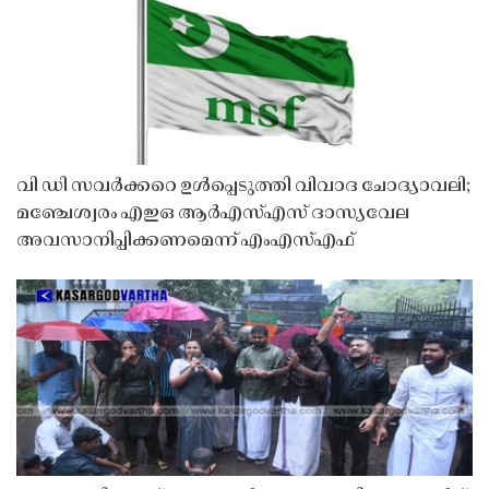
വി ഡി സവർക്കറെ ഉൾപ്പെടുത്തി വിവാദ ചോദ്യാവലി;
മഞ്ചേശ്വരം എഇഒ ആർഎസ്എസ് ദാസ്യവേല
അവസാനിപ്പിക്കണമെന്ന് എംഎസ്എഫ്