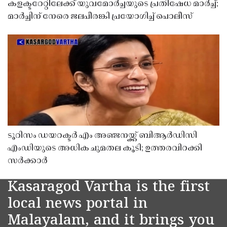
കളക്ടറേറ്റിലേക്ക് യുവമോർച്ചയുടെ പ്രതിഷേധ മാർച്ച്;
മാർച്ചിന് നേരെ ജലപീരങ്കി പ്രയോഗിച്ച് പൊലീസ്
ടൂറിസം ഡയറക്ടർ എം അഞ്ജനയ്ക്ക് ബിആർഡിസി
എംഡിയുടെ അധിക ചുമതല കൂടി; ഉത്തരവിറക്കി
സർക്കാർ
Kasaragod Vartha is the first
local news portal in
Malayalam, and it brings you