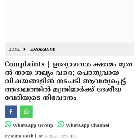
Fitr
May
Day
Eid
Al
Independence
Ad'ha
Day
Onam
HOME
KASARAGOD
J&K
State
Complaints | ഉദ്യോഗസ്ഥ ക്ഷാമം മുത
Haryana
ൽ നായ ശല്യം വരെ; പൊതുവായ
Assembly
State
Diwali
വിഷയങ്ങളിൽ നടപടി ആവശ്യപ്പെട്ട്
Elections
Assembly
Christmas
അദാലത്തിൽ മന്ത്രിമാർക്ക് ദേശീയ
Elections
വേദിയുടെ നിവേദനം
New-
Year
Republic
Day
Budget
Whatsapp Group
Whatsapp Channel
Delhi
By
Main Desk
Jan 5, 2025, 15:53 IST