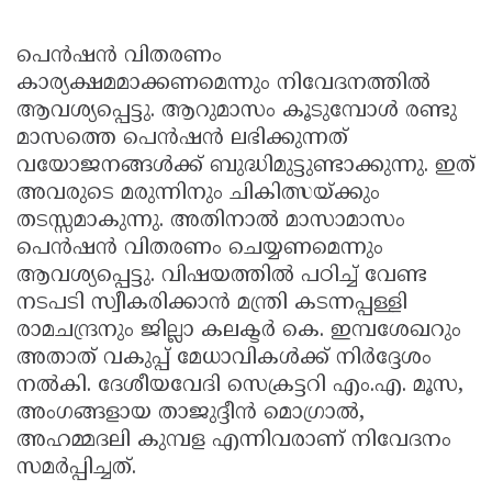
പെൻഷൻ വിതരണം
കാര്യക്ഷമമാക്കണമെന്നും നിവേദനത്തിൽ
ആവശ്യപ്പെട്ടു. ആറുമാസം കൂടുമ്പോൾ രണ്ടു
മാസത്തെ പെൻഷൻ ലഭിക്കുന്നത്
വയോജനങ്ങൾക്ക് ബുദ്ധിമുട്ടുണ്ടാക്കുന്നു. ഇത്
അവരുടെ മരുന്നിനും ചികിത്സയ്ക്കും
തടസ്സമാകുന്നു. അതിനാൽ മാസാമാസം
പെൻഷൻ വിതരണം ചെയ്യണമെന്നും
ആവശ്യപ്പെട്ടു. വിഷയത്തിൽ പഠിച്ച് വേണ്ട
നടപടി സ്വീകരിക്കാൻ മന്ത്രി കടന്നപ്പള്ളി
രാമചന്ദ്രനും ജില്ലാ കലക്ടർ കെ. ഇമ്പശേഖറും
അതാത് വകുപ്പ് മേധാവികൾക്ക് നിർദ്ദേശം
നൽകി. ദേശീയവേദി സെക്രട്ടറി എം.എ. മൂസ,
അംഗങ്ങളായ താജുദ്ദീൻ മൊഗ്രാൽ,
അഹമ്മദലി കുമ്പള എന്നിവരാണ് നിവേദനം
സമർപ്പിച്ചത്.