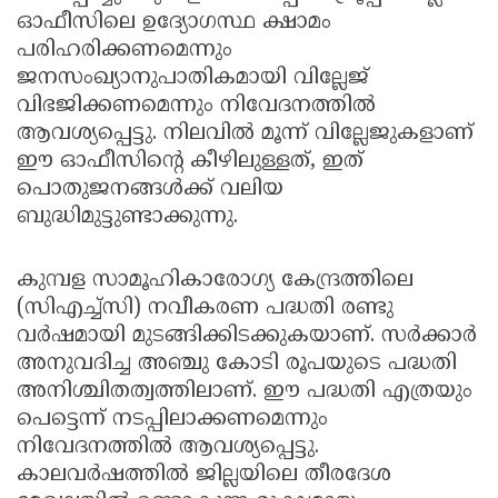
ഓഫീസിലെ ഉദ്യോഗസ്ഥ ക്ഷാമം
പരിഹരിക്കണമെന്നും
ജനസംഖ്യാനുപാതികമായി വില്ലേജ്
വിഭജിക്കണമെന്നും നിവേദനത്തിൽ
ആവശ്യപ്പെട്ടു. നിലവിൽ മൂന്ന് വില്ലേജുകളാണ്
ഈ ഓഫീസിന്റെ കീഴിലുള്ളത്, ഇത്
പൊതുജനങ്ങൾക്ക് വലിയ
ബുദ്ധിമുട്ടുണ്ടാക്കുന്നു.
കുമ്പള സാമൂഹികാരോഗ്യ കേന്ദ്രത്തിലെ
(സിഎച്ച്സി) നവീകരണ പദ്ധതി രണ്ടു
വർഷമായി മുടങ്ങിക്കിടക്കുകയാണ്. സർക്കാർ
അനുവദിച്ച അഞ്ചു കോടി രൂപയുടെ പദ്ധതി
അനിശ്ചിതത്വത്തിലാണ്. ഈ പദ്ധതി എത്രയും
പെട്ടെന്ന് നടപ്പിലാക്കണമെന്നും
നിവേദനത്തിൽ ആവശ്യപ്പെട്ടു.
കാലവർഷത്തിൽ ജില്ലയിലെ തീരദേശ