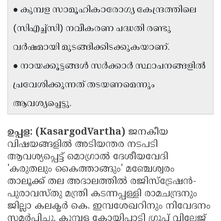
● കുമ്പള സാമൂഹികാരോഗ്യ കേന്ദ്രത്തിലെ
Updates
Assembly
Kerala
(സിഎച്ച്സി) നവീകരണ പദ്ധതി രണ്ടു
Polls
Local
Look
വർഷമായി മുടങ്ങിക്കിടക്കുകയാണ്.
Body
Back
● നായക്കൂട്ടങ്ങൾ സർക്കാർ സ്ഥാപനങ്ങളിൽ
Election
2025
പ്രവേശിക്കുന്നത് തടയണമെന്നും
ആവശ്യപ്പെട്ടു.
ഉപ്പള: (KasargodVartha)
ജനകീയ
വിഷയങ്ങളിൽ അടിയന്തര നടപടി
ആവശ്യപ്പെട്ട് മൊഗ്രാൽ ദേശീയവേദി
'കരുതലും കൈത്താങ്ങും' മഞ്ചേശ്വരം
താലൂക്ക് തല അദാലത്തിൽ രജിസ്ട്രേഷൻ-
പുരാവസ്തു മന്ത്രി കടന്നപ്പള്ളി രാമചന്ദ്രനും
ജില്ലാ കലക്ടർ കെ. ഇമ്പശേഖറിനും നിവേദനം
സമർപ്പിച്ചു. കുമ്പള കോയിപ്പാടി ഗ്രൂപ്പ് വില്ലേജ്