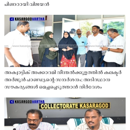
പിണറായി വിജയൻ
അക്വാട്ടിക് അക്കാദമി നീന്തൽക്കുളത്തിൽ കലക്ടർ
അർജുൻ പാണ്ഡ്യൻ്റെ സന്ദർശനം; അടിസ്ഥാന
സൗകര്യങ്ങൾ മെച്ചപ്പെടുത്താൻ നിർദേശം