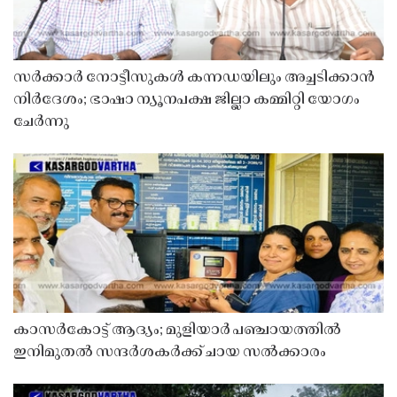
സർക്കാർ നോട്ടീസുകൾ കന്നഡയിലും അച്ചടിക്കാൻ
നിർദേശം; ഭാഷാ ന്യൂനപക്ഷ ജില്ലാ കമ്മിറ്റി യോഗം
ചേർന്നു
കാസർകോട്ട് ആദ്യം; മുളിയാർ പഞ്ചായത്തിൽ
ഇനിമുതൽ സന്ദർശകർക്ക് ചായ സൽക്കാരം