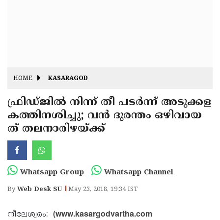
Fitr
May
Day
Eid
Al
Independence
Ad'ha
Day
Onam
HOME
KASARAGOD
J&K
State
ഫ്രിഡ്ജില്‍ നിന്ന് തീ പടര്‍ന്ന് അടുക്കള
Haryana
കത്തിനശിച്ചു; വന്‍ ദുരന്തം ഒഴിവായ
Assembly
State
Diwali
ത് തലനാരിഴയ്ക്ക്
Elections
Assembly
Christmas
Elections
New-
Year
Republic
Whatsapp Group
Whatsapp Channel
Day
Budget
By
Web Desk SU
May 23, 2018, 19:34 IST
Delhi
(www.kasargodvartha.com
നീലേശ്വരം: