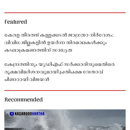
Featured
കേരള തീരത്ത് കള്ളക്കടൽ ജാഗ്രതാ നിർദേശം;
വിവിധ ജില്ലകളിൽ ഉയർന്ന തിരമാലകൾക്കും
കടലാക്രമണത്തിന് സാധ്യത
കേന്ദ്രത്തിനും യുഡിഎഫ് സർക്കാരിനുമെതിരെ
രൂക്ഷവിമർശനവുമായി പ്രതിപക്ഷ നേതാവ്
പിണറായി വിജയൻ
Recommended