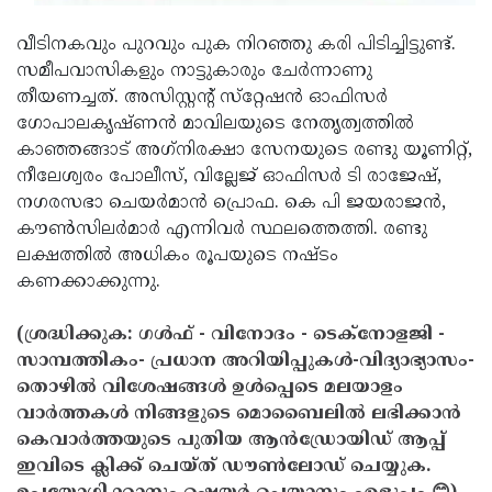
വീടിനകവും പുറവും പുക നിറഞ്ഞു കരി പിടിച്ചിട്ടുണ്ട്.
സമീപവാസികളും നാട്ടുകാരും ചേര്‍ന്നാണു
തീയണച്ചത്. അസിസ്റ്റന്റ് സ്‌റ്റേഷന്‍ ഓഫിസര്‍
ഗോപാലകൃഷ്ണന്‍ മാവിലയുടെ നേതൃത്വത്തില്‍
കാഞ്ഞങ്ങാട് അഗ്‌നിരക്ഷാ സേനയുടെ രണ്ടു യൂണിറ്റ്,
നീലേശ്വരം പോലീസ്, വില്ലേജ് ഓഫിസര്‍ ടി രാജേഷ്,
നഗരസഭാ ചെയര്‍മാന്‍ പ്രൊഫ. കെ പി ജയരാജന്‍,
കൗണ്‍സിലര്‍മാര്‍ എന്നിവര്‍ സ്ഥലത്തെത്തി. രണ്ടു
ലക്ഷത്തില്‍ അധികം രൂപയുടെ നഷ്ടം
കണക്കാക്കുന്നു.
(ശ്രദ്ധിക്കുക: ഗൾഫ് - വിനോദം - ടെക്നോളജി -
സാമ്പത്തികം- പ്രധാന അറിയിപ്പുകൾ-വിദ്യാഭ്യാസം-
തൊഴിൽ വിശേഷങ്ങൾ ഉൾപ്പെടെ മലയാളം
വാർത്തകൾ നിങ്ങളുടെ മൊബൈലിൽ ലഭിക്കാൻ
കെവാർത്തയുടെ പുതിയ ആൻഡ്രോയിഡ് ആപ്പ്
ഇവിടെ ക്ലിക്ക് ചെയ്ത് ഡൗൺലോഡ് ചെയ്യുക.