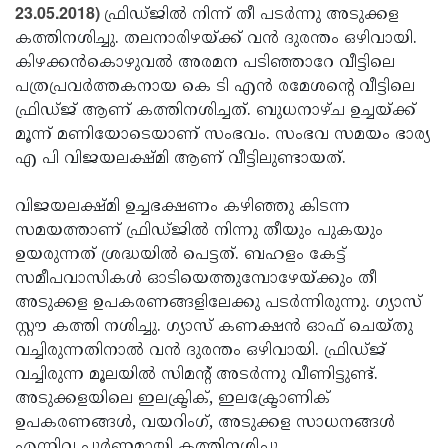
Election
Maha
23.05.2018)
ഫ്രിഡ്ജില്‍ നിന്ന് തീ പടര്‍ന്നു അടുക്കള
കത്തിനശിച്ചു. തലനാരിഴയ്ക്ക് വന്‍ ദുരന്തം ഒഴിവായി.
Shivarathri
International
കിഴക്കന്‍കൊഴുവല്‍ അരമന പടിഞ്ഞാറേ വീട്ടിലെ
Women's
Anti-
പത്രപ്രവര്‍ത്തകനായ കെ ടി എന്‍ രമേശന്റെ വീട്ടിലെ
ഫ്രിഡ്ജ് ആണ് കത്തിനശിച്ചത്. ബുധനാഴ്ച ഉച്ചയ്ക്ക്
Day
Drug
Attukal
മൂന്ന് മണിയോടെയാണ് സംഭവം. സംഭവ സമയം ഭാര്യ
Campaign
Pongala
Holi
എ പി വിജയലക്ഷ്മി ആണ് വീട്ടിലുണ്ടായത്.
2025
2025
IPL
വിജയലക്ഷ്മി ഉച്ചഭക്ഷണം കഴിഞ്ഞു കിടന്ന
2025
Eid
സമയത്താണ് ഫ്രിഡ്ജില്‍ നിന്നു തീയും പുകയും
ഉയരുന്നത് ശ്രദ്ധയില്‍ പെട്ടത്. ബഹളം കേട്ട്
Al-
Waqf
സമീപവാസികള്‍ ഓടിയെത്തുമ്പോഴേയ്ക്കും തീ
Fitr
Bill
Vishu
അടുക്കള ഉപകരണങ്ങളിലേക്കു പടര്‍ന്നിരുന്നു. ഗ്യാസ്
സ്റ്റൗ കത്തി നശിച്ചു. ഗ്യാസ് കണക്ഷന്‍ ഓഫ് ചെയ്തു
2025
Controversy
Festival
Good
വച്ചിരുന്നതിനാല്‍ വന്‍ ദുരന്തം ഒഴിവായി. ഫ്രിഡ്ജ്
2025
Friday
Easter
വച്ചിരുന്ന മൂലയില്‍ സിമന്റ് അടര്‍ന്നു വീണിട്ടുണ്ട്.
അടുക്കളയിലെ ഇലക്ട്രിക്, ഇലക്ട്രോണിക്
Observance
Sunday
By-
ഉപകരണങ്ങള്‍, വയറിംഗ്, അടുക്കള സാധനങ്ങള്‍
2025
2025
Election
Bihar
എന്നിവ പൂര്‍ണമായി കത്തിനശിച്ചു.