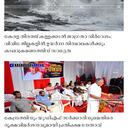
കേരള തീരത്ത് കള്ളക്കടൽ ജാഗ്രതാ നിർദേശം;
വിവിധ ജില്ലകളിൽ ഉയർന്ന തിരമാലകൾക്കും
കടലാക്രമണത്തിന് സാധ്യത
കേന്ദ്രത്തിനും യുഡിഎഫ് സർക്കാരിനുമെതിരെ
രൂക്ഷവിമർശനവുമായി പ്രതിപക്ഷ നേതാവ്