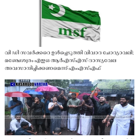
വി ഡി സവർക്കറെ ഉൾപ്പെടുത്തി വിവാദ ചോദ്യാവലി;
മഞ്ചേശ്വരം എഇഒ ആർഎസ്എസ് ദാസ്യവേല
അവസാനിപ്പിക്കണമെന്ന് എംഎസ്എഫ്