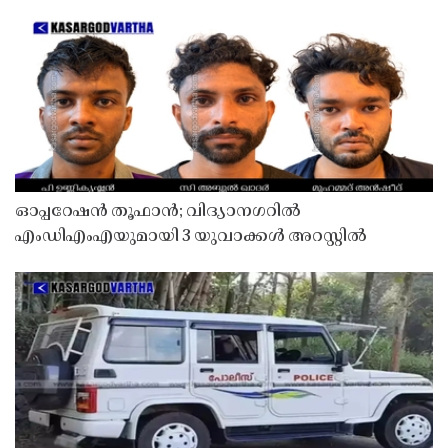
ഓപ്പറേഷൻ തൂഫാൻ; വിദ്യാനഗറിൽ
എംഡിഎംഎയുമായി 3 യുവാക്കൾ അറസ്റ്റിൽ