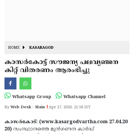
Fitr
May
Day
Eid
Al
Independence
Ad'ha
Day
Onam
HOME
KASARAGOD
J&K
State
കാസര്‍കോട്ട് സൗജന്യ പലവ്യഞ്ജന
Haryana
കിറ്റ് വിതരണം ആരംഭിച്ചു
Assembly
State
Diwali
Elections
Assembly
Christmas
Elections
New-
Whatsapp Group
Whatsapp Channel
Year
Republic
By
Web Desk - Main
Apr 27, 2020, 21:58 IST
Day
Budget
കാസര്‍കോട്: (www.kasargodvartha.com 27.04.20
Delhi
20)
സംസ്ഥാനത്തെ മുന്‍ഗണന കാര്‍ഡ്