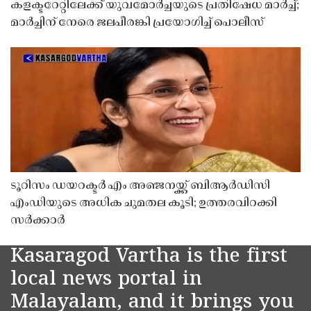
കളക്ടറേറ്റിലേക്ക് യുവമോർച്ചയുടെ പ്രതിഷേധ മാർച്ച്;
മാർച്ചിന് നേരെ ജലപീരങ്കി പ്രയോഗിച്ച് പൊലീസ്
ടൂറിസം ഡയറക്ടർ എം അഞ്ജനയ്ക്ക് ബിആർഡിസി
എംഡിയുടെ അധിക ചുമതല കൂടി; ഉത്തരവിറക്കി
സർക്കാർ
Kasaragod Vartha is the first
local news portal in
Malayalam, and it brings you