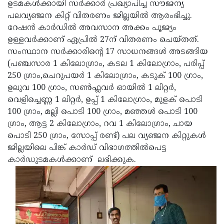
Election
ഉടമകള്‍ക്കായി സര്‍ക്കാര്‍ പ്രഖ്യാപിച്ച സൗജന്യ
Maha
പലവ്യഞ്ജന കിറ്റ് വിതരണം ജില്ലയില്‍ ആരംഭിച്ചു.
Shivarathri
International
റേഷന്‍ കാര്‍ഡില്‍ അവസാന അക്കം പൂജ്യം
Women's
ഉള്ളവര്‍ക്കാണ് ഏപ്രില്‍ 27ന് വിതരണം ചെയ്തത്.
Anti-
സംസ്ഥാന സര്‍ക്കാരിന്റെ 17 സാധനങ്ങള്‍ അടങ്ങിയ
Day
Drug
Attukal
(പഞ്ചസാര 1 കിലോഗ്രാം, കടല 1 കിലോഗ്രാം, പരിപ്പ്
Campaign
Pongala
250 ഗ്രാം,ചെറുപയര്‍ 1 കിലോഗ്രാം, കടുക് 100 ഗ്രാം,
Holi
ഉലുവ 100 ഗ്രാം, സണ്‍ഫ്ലവര്‍ ഓയില്‍ 1 ലിറ്റര്‍,
2025
2025
IPL
വെളിച്ചെണ്ണ 1 ലിറ്റര്‍, ഉപ്പ് 1 കിലോഗ്രാം, മുളക് പൊടി
2025
100 ഗ്രാം, മല്ലി പൊടി 100 ഗ്രാം, മഞ്ഞള്‍ പൊടി 100
Eid
ഗ്രാം, ആട്ട 2 കിലോഗ്രാം, റവ 1 കിലോഗ്രാം, ചായ
Al-
Waqf
പൊടി 250 ഗ്രാം, സോപ്പ് രണ്ട്) പല വ്യഞ്ജന കിറ്റുകള്‍
Fitr
Bill
ജില്ലയിലെ പിങ്ക് കാര്‍ഡ് വിഭാഗത്തില്‍പെട്ട
Vishu
കാര്‍ഡുടമകള്‍ക്കാണ് ലഭിക്കുക.
2025
Controversy
Festival
Good
2025
Friday
Easter
Observance
Sunday
By-
2025
2025
Election
Bihar