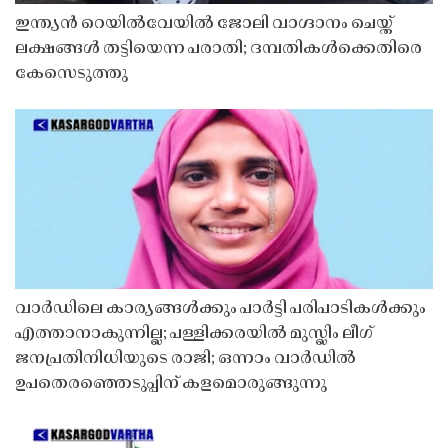
ഇന്ത്യൻ റെയിൽവേയിൽ ജോലി വാഗ്ദാനം ചെയ്ത്
ലക്ഷങ്ങൾ തട്ടിയെന്ന പരാതി; ദമ്പതികൾക്കെതിരെ
കേസെടുത്തു
വാർഡിലെ കാര്യങ്ങൾക്കും പാർട്ടി പരിപാടികൾക്കും
എത്താനാകുന്നില്ല; പള്ളിക്കരയിൽ മുസ്ലിം ലീഗ്
ജനപ്രതിനിധിയുടെ രാജി; ഒന്നാം വാർഡിൽ
ഉപതെരഞ്ഞെടുപ്പിന് കളമൊരുങ്ങുന്നു