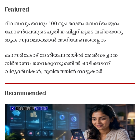
Featured
ദിവസവും വെറും 100 രൂപ മാത്രം സേവ് ചെയ്യാം;
ഫോൺപേയുടെ പുതിയ ഫീച്ചറിലൂടെ വലിയൊരു
തുക സ്വന്തമാക്കാൻ അറിയേണ്ടതെല്ലാം
കാസർകോട് ദേശീയപാതയിൽ മേൽനടപ്പാത
നിർമാണം വൈകുന്നു; മതിൽ ചാടിക്കടന്ന്
വിദ്യാർഥികൾ, ദുരിതത്തിൽ നാട്ടുകാർ
Recommended