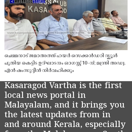
ചെമ്മനാട് ജമാഅത്ത് ഹയർ സെക്കൻഡറി സ്കൂൾ
പുതിയ കെട്ടിട ഉദ്ഘാടനം ഓഗസ്റ്റ് 10-ന്; മന്ത്രി അഡ്വ.
എൻ ഷംസുദ്ദീൻ നിർവഹിക്കും
Kasaragod Vartha is the first
local news portal in
Malayalam, and it brings you
the latest updates from in
and around Kerala, especially