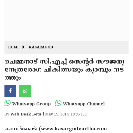
Fitr
May
Day
Eid
Al
Independence
Ad'ha
Day
Onam
HOME
KASARAGOD
J&K
State
ചെമ്മനാട് സി.എച്ച് സെന്റര്‍ സൗജന്യ
Haryana
നേത്രരോഗ ചികിത്സയും ക്യാമ്പും നട
Assembly
State
Diwali
ത്തും
Elections
Assembly
Christmas
Elections
New-
Year
Republic
Whatsapp Group
Whatsapp Channel
Day
Budget
By
Web Desk Beta
May 19, 2014, 10:35 IST
Delhi
കാസര്‍കോട്: (www.kasargodvartha.com