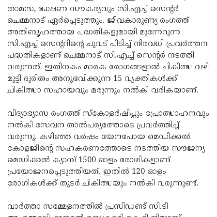
താമസ, ഭക്ഷണ സൗകര്യവും സി.എച്ച് സെന്റര്‍
Updates
Assembly
Kerala
ചെമ്മനാട് ഏര്‍പ്പെടുത്തും. ജീവകാരുണ്യ രംഗത്ത്
Polls
Local
Look
അതിബൃഹത്തായ പദ്ധതികളുമായി മുന്നേറുന്ന
സി.എച്ച് സെന്ററിന്റെ ചുവട് പിടിച്ച് നിരവധി പ്രവര്‍ത്തന
Body
Back
പദ്ധതികളാണ് ചെമ്മനാട് സി.എച്ച് സെന്റര്‍ നടത്തി
Election
2025
വരുന്നത്. ഇതിനകം മാരക രോഗങ്ങളാല്‍ ചികിത്സ വഴി
മുട്ടി ദുരിതം അനുഭവിക്കുന്ന 15 വ്യക്തികള്‍ക്ക്
ചികിത്സാ സഹായവും മരുന്നും നല്‍കി വരികയാണ്.
വിദ്യാഭ്യാസ രംഗത്ത് സ്‌കോളര്‍ഷിപ്പും പ്രോത്സാഹനവും
നല്‍കി സേവന താല്‍പര്യത്തോടെ പ്രവര്‍ത്തിച്ച്
വരുന്നു. കഴിഞ്ഞ വര്‍ഷം യേനപോയ മെഡിക്കല്‍
കോളജിന്റെ സഹകരണത്തോടെ നടത്തിയ സൗജന്യ
മെഡിക്കല്‍ ക്യാമ്പ് 1500 ഓളം രോഗികളാണ്
പ്രയോജനപ്പെടുത്തിയത്. ഇതില്‍ 120 ഓളം
രോഗികള്‍ക്ക് തുടര്‍ ചികിത്സയും നല്‍കി വരുന്നുണ്ട്.
വാര്‍ത്താ സമ്മേളനത്തില്‍ പ്രസിഡണ്ട് സി.ടി