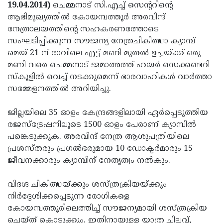
Election
Maha
19.04.2014)
ചെമ്മനാട് സി.എച്ച് സെന്ററിന്റെ
ആഭിമുഖ്യത്തില്‍ കോയമ്പത്തൂര്‍ അരവിന്ദ്
Shivarathri
International
നേത്രാലയത്തിന്റെ സഹകരണത്തോടെ
Women's
Anti-
സംഘടിപ്പിക്കുന്ന സൗജന്യ നേത്രചികിത്സാ ക്യാമ്പ്
മെയ് 21 ന് രാവിലെ എട്ട് മണി മുതല്‍ ഉച്ചയ്ക്ക് ഒരു
Day
Drug
Attukal
മണി വരെ ചെമ്മനാട് ജമാഅത്ത് ഹയര്‍ സെക്കണ്ടറി
Campaign
Pongala
Holi
സ്‌കൂളില്‍ വെച്ച് നടക്കുമെന്ന് ഭാരവാഹികള്‍ വാര്‍ത്താ
സമ്മേളനത്തില്‍ അറിയിച്ചു.
2025
2025
IPL
2025
Eid
ജില്ലയിലെ 35 ഓളം കേന്ദ്രങ്ങളിലായി ഏര്‍പ്പെടുത്തിയ
രജസ്‌ട്രേഷനിലൂടെ 1500 ഓളം പേരാണ് ക്യാമ്പില്‍
Al-
Waqf
പങ്കെടുക്കുക. അരവിന്ദ് നേത്ര ആശുപത്രിയിലെ
Fitr
Bill
Vishu
പ്രശസ്തരും പ്രഗല്‍ഭരുമായ 10 ഡോക്ടര്‍മാരും 15
ജീവനക്കാരും ക്യാമ്പിന് നേതൃത്വം നല്‍കും.
2025
Controversy
Festival
Good
2025
Friday
Easter
വിദഗ്ദ ചികിത്സയ്ക്കും ശസ്ത്രക്രിയയ്ക്കും
നിര്‍ദ്ദേശിക്കപ്പെടുന്ന രോഗികളെ
Observance
Sunday
By-
കോയമ്പത്തൂരിലെത്തിച്ച് സൗജന്യമായി ശസ്ത്രക്രിയ
2025
2025
Election
Bihar
ചെയ്ത് കൊടുക്കും. ഇതിനായുള്ള യാത്ര ചിലവ്,