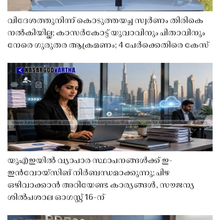
വിദേശത്തുനിന്ന് കൊടുത്തയച്ച സ്വർണം തിരികെ
നൽകിയില്ല; കാസർകോട്ട് യുവാവിനും പിതാവിനും
നേരെ ഗുരുതര ആക്രമണം; 4 പേർക്കെതിരെ കേസ്
യുഎഇയിൽ വ്യാപാര സ്ഥാപനങ്ങൾക്ക് ഇ-
ഇൻവോയ്സിങ് നിർബന്ധമാക്കുന്നു; പിഴ
ഒഴിവാക്കാൻ അറിയേണ്ട കാര്യങ്ങൾ, സൗജന്യ
ശിൽപശാല ഓഗസ്റ്റ് 16-ന്