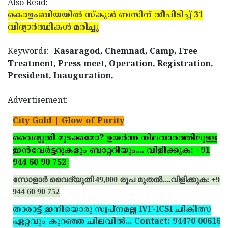
Also Read:
കൊളംബിയയില്‍ സ്‌കൂള്‍ ബസിന് തീപിടിച്ച് 31
വിദ്യാര്‍ത്ഥികള്‍ മരിച്ചു
Keywords:
Kasaragod, Chemnad, Camp, Free
Treatment, Press meet, Operation, Registration,
President, Inauguration,
Advertisement:
City Gold | Glow of Purity
വൈദ്യുതി മുടക്കമോ? ഉയര്‍ന്ന നിലവാരത്തിലുള്ള
ഇന്‍വേര്‍ട്ടറുകളും ബാറ്ററിയും.... വിളിക്കുക: +91
944 60 90 752
സോളാര്‍ വൈദ്യുതി 49,000 രൂപ മുതല്‍...
.
വിളിക്കുക: +91
944 60 90 752
താരാട്ട് ഇനിയൊരു സ്വപ്‌നമല്ല IVF-ICSI ചികിത്സ
ഏറ്റവും കുറഞ്ഞ ചിലവില്‍... Contact: 94470 00616,