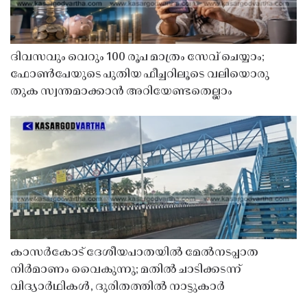
ദിവസവും വെറും 100 രൂപ മാത്രം സേവ് ചെയ്യാം;
ഫോൺപേയുടെ പുതിയ ഫീച്ചറിലൂടെ വലിയൊരു
തുക സ്വന്തമാക്കാൻ അറിയേണ്ടതെല്ലാം
കാസർകോട് ദേശീയപാതയിൽ മേൽനടപ്പാത
നിർമാണം വൈകുന്നു; മതിൽ ചാടിക്കടന്ന്
വിദ്യാർഥികൾ, ദുരിതത്തിൽ നാട്ടുകാർ