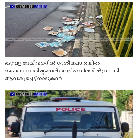
കുമ്പള ദേവീനഗറിൽ ദേശീയപാതയിൽ
ഭക്ഷണാവശിഷ്ടങ്ങൾ തള്ളിയ നിലയിൽ; നടപടി
ആവശ്യപ്പെട്ട് നാട്ടുകാർ