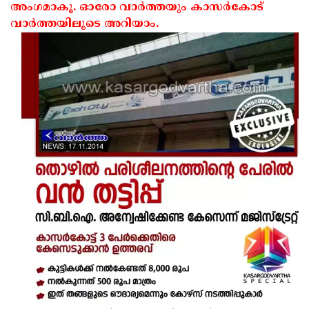
അംഗമാകൂ. ഓരോ വാര്‍ത്തയും കാസര്‍കോട്
വാര്‍ത്തയിലൂടെ അറിയാം.