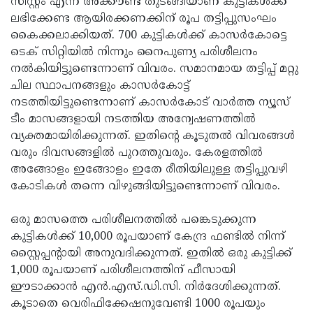
സിസ്റ്റം എന്ന അക്കൗണ്ട് തുടങ്ങിയാണ് കുട്ടികള്‍ക്ക്
ലഭിക്കേണ്ട ആയിരക്കണക്കിന് രൂപ തട്ടിപ്പുസംഘം
കൈക്കലാക്കിയത്. 700 കുട്ടികള്‍ക്ക് കാസര്‍കോട്ടെ
ടെക് സിറ്റിയില്‍ നിന്നും നൈപുണ്യ പരിശീലനം
നല്‍കിയിട്ടുണ്ടെന്നാണ് വിവരം. സമാനമായ തട്ടിപ്പ് മറ്റു
ചില സ്ഥാപനങ്ങളും കാസര്‍കോട്ട്
നടത്തിയിട്ടുണ്ടെന്നാണ് കാസര്‍കോട് വാര്‍ത്ത ന്യൂസ്
ടീം മാസങ്ങളായി നടത്തിയ അന്വേഷണത്തില്‍
വ്യക്തമായിരിക്കുന്നത്. ഇതിന്റെ കൂടുതല്‍ വിവരങ്ങള്‍
വരും ദിവസങ്ങളില്‍ പുറത്തുവരും. കേരളത്തില്‍
അങ്ങോളം ഇങ്ങോളം ഇതേ രീതിയിലുള്ള തട്ടിപ്പുവഴി
കോടികള്‍ തന്നെ വിഴുങ്ങിയിട്ടുണ്ടെന്നാണ് വിവരം.
ഒരു മാസത്തെ പരിശീലനത്തില്‍ പങ്കെടുക്കുന്ന
കുട്ടികള്‍ക്ക് 10,000 രൂപയാണ് കേന്ദ്ര ഫണ്ടില്‍ നിന്ന്
സ്റ്റൈപ്പന്റായി അനുവദിക്കുന്നത്. ഇതില്‍ ഒരു കുട്ടിക്ക്
1,000 രൂപയാണ് പരിശീലനത്തിന് ഫീസായി
ഈടാക്കാന്‍ എന്‍.എസ്.ഡി.സി. നിര്‍ദേശിക്കുന്നത്.
കൂടാതെ വെരിഫിക്കേഷനുവേണ്ടി 1000 രൂപയും