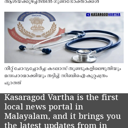
ആശയക്കുഴപ്പത്തിൽ ഗുണഭോക്താക്കൾ
നീറ്റ് ചോദ്യച്ചോർച്ച: കടലാസ് തുണ്ടുകളിലെഴുതിയും
മനഃപാഠമാക്കിയും തട്ടിപ്പ്; സിബിഐ കുറ്റപത്രം
പുറത്ത്
Kasaragod Vartha is the first
local news portal in
Malayalam, and it brings you
the latest updates from in