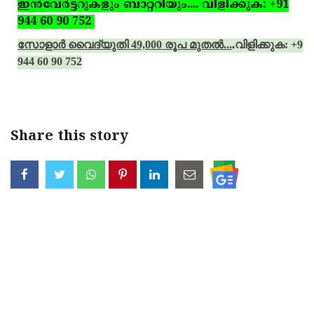
ഇന്‍വേര്‍ട്ടറുകളും ബാറ്ററിയും.... വിളിക്കുക: +91
944 60 90 752
സോളാര്‍ വൈദ്യുതി 49,000 രൂപ മുതല്‍...
.
വിളിക്കുക: +91
944 60 90 752
Share this story