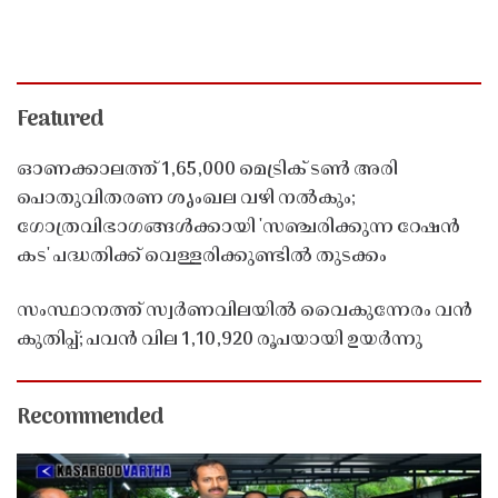
Featured
ഓണക്കാലത്ത് 1,65,000 മെട്രിക് ടൺ അരി
പൊതുവിതരണ ശൃംഖല വഴി നൽകും;
ഗോത്രവിഭാഗങ്ങൾക്കായി 'സഞ്ചരിക്കുന്ന റേഷൻ
കട' പദ്ധതിക്ക് വെള്ളരിക്കുണ്ടിൽ തുടക്കം
സംസ്ഥാനത്ത് സ്വർണവിലയിൽ വൈകുന്നേരം വൻ
കുതിപ്പ്; പവൻ വില 1,10,920 രൂപയായി ഉയർന്നു
Recommended