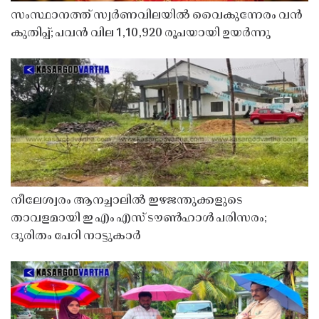
സംസ്ഥാനത്ത് സ്വർണവിലയിൽ വൈകുന്നേരം വൻ
കുതിപ്പ്; പവൻ വില 1,10,920 രൂപയായി ഉയർന്നു
നീലേശ്വരം ആനച്ചാലിൽ ഇഴജന്തുക്കളുടെ
താവളമായി ഇ എം എസ് ടൗൺഹാൾ പരിസരം;
ദുരിതം പേറി നാട്ടുകാർ