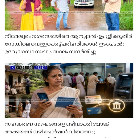
നീലേശ്വരം നഗരസഭയിലെ ആനച്ചാൽ-ഉച്ചൂളിക്കുതിർ
റോഡിലെ വെള്ളക്കെട്ട് പരിഹരിക്കാൻ ഇടപെടൽ;
ഉദ്യോഗസ്ഥ സംഘം സ്ഥലം സന്ദർശിച്ചു
സഹകരണ സംഘങ്ങളെ ഒഴിവാക്കി ബാങ്ക്
അക്കൗണ്ട് വഴി പെൻഷൻ വിതരണം;