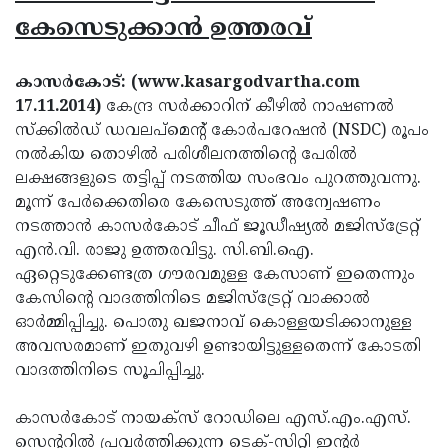
Election
Maha
കേസെടുക്കാന്‍ ഉത്തരവ്
Shivarathri
International
Women's
Anti-
കാസര്‍കോട്: (www.kasargodvartha.com
17.11.2014)
കേന്ദ്ര സര്‍ക്കാറിന് കീഴില്‍ നാഷണല്‍
Day
Drug
Attukal
സ്‌ക്കില്‍ഡ് ഡവലപ്‌മെന്റ് കോര്‍പറേഷന്‍ (NSDC) രൂപം
Campaign
Pongala
Holi
നല്‍കിയ തൊഴില്‍ പരിശീലനത്തിന്റെ പേരില്‍
ലക്ഷങ്ങളുടെ തട്ടിപ്പ് നടത്തിയ സംഭവം പുറത്തുവന്നു.
2025
2025
IPL
മൂന്ന് പേര്‍ക്കെതിരെ കേസെടുത്ത് അന്വേഷണം
2025
Eid
നടത്താന്‍ കാസര്‍കോട് ചീഫ് ജൂഡീഷ്യല്‍ മജിസ്‌ട്രേറ്റ്
എന്‍.വി. രാജു ഉത്തരവിട്ടു. സി.ബി.ഐ.
Al-
Waqf
ഏറ്റെടുക്കേണ്ടത്ര ഗൗരവമുള്ള കേസാണ് ഇതെന്നും
Fitr
Bill
Vishu
കേസിന്റെ വാദത്തിനിടെ മജിസ്‌ട്രേറ്റ് വാക്കാല്‍
ഓര്‍മ്മിപ്പിച്ചു. പൊതു ഖജനാവ് കൊള്ളയടിക്കാനുള്ള
2025
Controversy
Festival
Good
അവസരമാണ് ഇതുവഴി ഉണ്ടായിട്ടുള്ളതെന്ന് കോടതി
2025
Friday
Easter
വാദത്തിനിടെ സൂചിപ്പിച്ചു.
Observance
Sunday
By-
കാസര്‍കോട് നായക്‌സ് റോഡിലെ എസ്.എം.എസ്.
2025
2025
Election
Bihar
സെന്ററില്‍ പ്രവര്‍ത്തിക്കുന്ന ടെക്-സിറ്റി ഇന്റര്‍