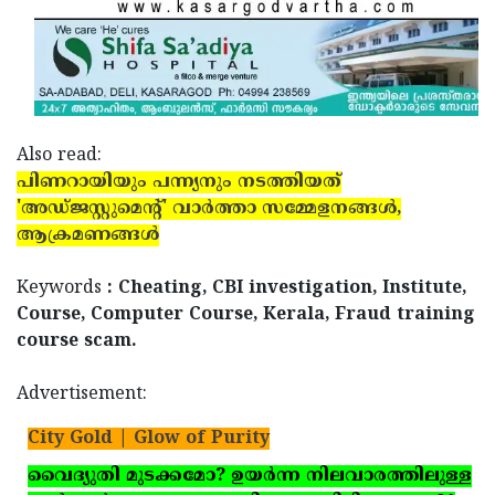
Also read:
പിണറായിയും പന്ന്യനും നടത്തിയത്
'അഡ്ജസ്റ്റുമെന്റ്' വാര്‍ത്താ സമ്മേളനങ്ങള്‍,
ആക്രമണങ്ങള്‍
Keywords
: Cheating, CBI investigation, Institute,
Course, Computer Course, Kerala, Fraud training
course scam.
Advertisement:
City Gold | Glow of Purity
വൈദ്യുതി മുടക്കമോ? ഉയര്‍ന്ന നിലവാരത്തിലുള്ള