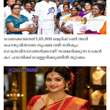
ഓണക്കാലത്ത് 1,65,000 മെട്രിക് ടൺ അരി
പൊതുവിതരണ ശൃംഖല വഴി നൽകും;
ഗോത്രവിഭാഗങ്ങൾക്കായി 'സഞ്ചരിക്കുന്ന റേഷൻ
കട' പദ്ധതിക്ക് വെള്ളരിക്കുണ്ടിൽ തുടക്കം