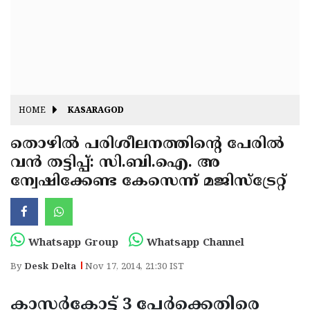
Fitr
May
Day
Eid
Al
Independence
Ad'ha
Day
Onam
HOME
KASARAGOD
J&K
State
തൊഴില്‍ പരിശീലനത്തിന്റെ പേരില്‍
Haryana
വന്‍ തട്ടിപ്പ്: സി.ബി.ഐ. അ
Assembly
State
Diwali
ന്വേഷിക്കേണ്ട കേസെന്ന് മജിസ്‌ട്രേറ്റ്
Elections
Assembly
Christmas
Elections
New-
Year
Republic
Whatsapp Group
Whatsapp Channel
Day
Budget
By
Desk Delta
Nov 17, 2014, 21:30 IST
Delhi
കാസര്‍കോട്ട് 3 പേര്‍ക്കെതിരെ