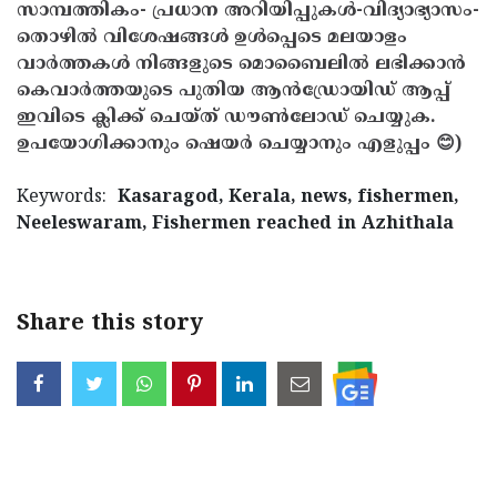
സാമ്പത്തികം- പ്രധാന അറിയിപ്പുകൾ-വിദ്യാഭ്യാസം-
തൊഴിൽ വിശേഷങ്ങൾ ഉൾപ്പെടെ മലയാളം
വാർത്തകൾ നിങ്ങളുടെ മൊബൈലിൽ ലഭിക്കാൻ
കെവാർത്തയുടെ പുതിയ ആൻഡ്രോയിഡ് ആപ്പ്
ഇവിടെ ക്ലിക്ക് ചെയ്ത് ഡൗൺലോഡ് ചെയ്യുക.
ഉപയോഗിക്കാനും ഷെയർ ചെയ്യാനും എളുപ്പം 😊)
Keywords:
Kasaragod, Kerala, news, fishermen,
Neeleswaram, Fishermen reached in Azhithala
Share this story