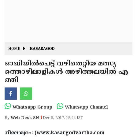
Fitr
May
Day
Eid
Al
Independence
Ad'ha
Day
Onam
HOME
KASARAGOD
J&K
State
ഓഖിയില്‍പെട്ട് വഴിതെറ്റിയ മത്സ്യ
Haryana
ത്തൊഴിലാളികള്‍ അഴിത്തലയില്‍ എ
Assembly
State
Diwali
ത്തി
Elections
Assembly
Christmas
Elections
New-
Year
Republic
Whatsapp Group
Whatsapp Channel
Day
Budget
By
Web Desk SN
Dec 9, 2017, 19:44 IST
Delhi
നീലേശ്വരം: (www.kasargodvartha.com