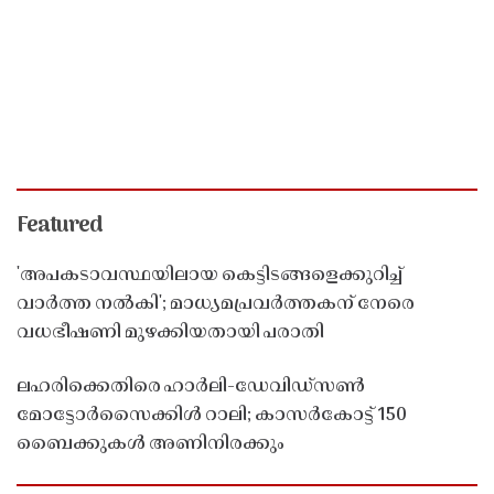
Featured
'അപകടാവസ്ഥയിലായ കെട്ടിടങ്ങളെക്കുറിച്ച്
വാർത്ത നൽകി'; മാധ്യമപ്രവർത്തകന് നേരെ
വധഭീഷണി മുഴക്കിയതായി പരാതി
ലഹരിക്കെതിരെ ഹാർലി-ഡേവിഡ്‌സൺ
മോട്ടോർസൈക്കിൾ റാലി; കാസർകോട്ട് 150
ബൈക്കുകൾ അണിനിരക്കും