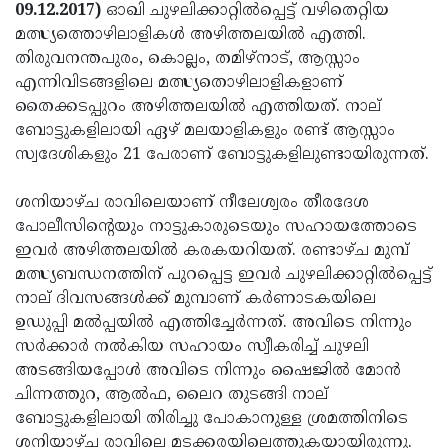
Election
Maha
09.12.2017)
ഓഖി ചുഴലിക്കാറ്റില്‍പ്പെട്ട് വഴിതെറ്റിയ
മത്സ്യത്തൊഴിലാളികള്‍ അഴിത്തലയില്‍ എത്തി.
Shivarathri
International
തിരുവനന്തപുരം, കൊല്ലം, തമിഴ്‌നാട്, ആസ്സാം
Women's
Anti-
എന്നിവിടങ്ങളിലെ മത്സ്യതൊഴിലാളികളാണ്
തൈക്കടപ്പുറം അഴിത്തലയില്‍ എത്തിയത്. നാല്
Day
Drug
Attukal
ബോട്ടുകളിലായി ഏഴ് മലയാളികളും രണ്ട് ആസ്സാം
Campaign
Pongala
Holi
സ്വദേശികളും 21 പേരാണ് ബോട്ടുകളിലുണ്ടായിരുന്നത്.
2025
2025
IPL
ശനിയാഴ്ച രാവിലെയാണ് നീലേശ്വരം തീരദേശ
2025
Eid
പോലീസിന്റെയും നാട്ടുകാരുടെയും സഹായത്തോടെ
ഇവര്‍ അഴിത്തലയില്‍ കരകയറിയത്. രണ്ടാഴ്ച മുമ്പ്
Al-
Waqf
മത്സ്യബന്ധനത്തിന് പുറപ്പെട്ട ഇവര്‍ ചുഴലിക്കാറ്റില്‍പ്പെട്ട്
Fitr
Bill
Vishu
നാല് ദിവസങ്ങള്‍ക്ക് മുമ്പാണ് കര്‍ണാടകയിലെ
ഉഡുപ്പി മല്‍പ്പയില്‍ എത്തിച്ചേര്‍ന്നത്. അവിടെ നിന്നും
2025
Controversy
Festival
Good
സര്‍ക്കാര്‍ നല്‍കിയ സഹായം സ്വീകരിച്ച് ചുഴലി
2025
Friday
Easter
അടങ്ങിയപ്പോള്‍ അവിടെ നിന്നും ഷൈജില്‍ മോന്‍
ചിന്നത്തുറ, ആല്‍ഫ, ലൈറ തുടങ്ങി നാല്
Observance
Sunday
By-
ബോട്ടുകളിലായി തിരിച്ചു പോകാനുള്ള ശ്രമത്തിനിടെ
2025
2025
Election
Bihar
ശനിയാഴ്ച രാവിലെ മടക്കരയിലെത്തുകയായിരുന്നു.