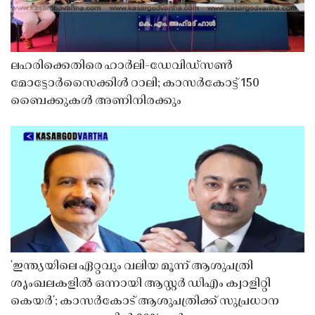
ലഹരിക്കെതിരെ ഹാർലി-ഡേവിഡ്‌സൺ
മോട്ടോർസൈക്കിൾ റാലി; കാസർകോട്ട് 150
ബൈക്കുകൾ അണിനിരക്കും
'ഇന്ത്യയിലെ ഏറ്റവും വലിയ മൂന്ന് ആശുപത്രി
ശൃംഖലകളിൽ ഒന്നായി ആസ്റ്റർ ഡിഎം ക്വാളിറ്റി
കെയർ'; കാസർകോട് ആശുപത്രിക്ക് സുപ്രധാന