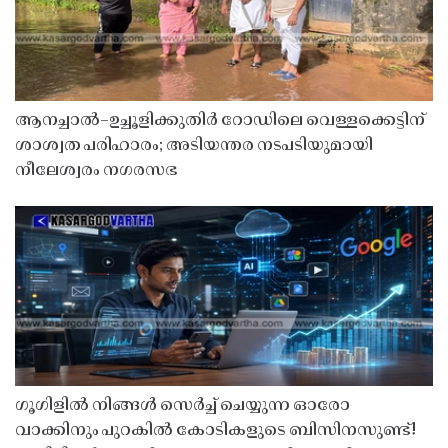
ആനച്ചാൽ–ഉച്ചൂളിക്കുതിർ റോഡിലെ വെള്ളക്കെട്ടിന്
ശാശ്വത പരിഹാരം; അടിയന്തര നടപടിയുമായി
നീലേശ്വരം നഗരസഭ
ഗൂഗിളിൽ നിങ്ങൾ സെർച്ച് ചെയ്യുന്ന ഓരോ
വാക്കിനും പുറകിൽ കോടികളുടെ ബിസിനസുണ്ട്!