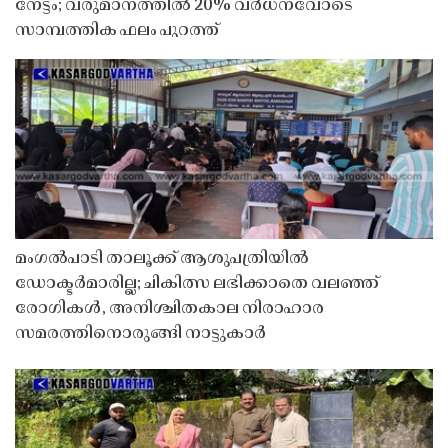
നേട്ടം; വരുമാനത്തിൽ 20% വർധനവോടെ
സാമ്പത്തിക ഫലം പുറത്ത്
മംഗൽപാടി താലൂക്ക് ആശുപത്രിയിൽ
ഡോക്ടർമാരില്ല; ചികിത്സ ലഭിക്കാതെ വലഞ്ഞ്
രോഗികൾ, അനിശ്ചിതകാല നിരാഹാര
സമരത്തിനൊരുങ്ങി നാട്ടുകാർ