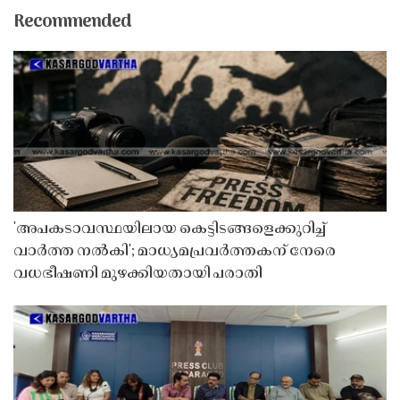
Recommended
'അപകടാവസ്ഥയിലായ കെട്ടിടങ്ങളെക്കുറിച്ച്
വാർത്ത നൽകി'; മാധ്യമപ്രവർത്തകന് നേരെ
വധഭീഷണി മുഴക്കിയതായി പരാതി