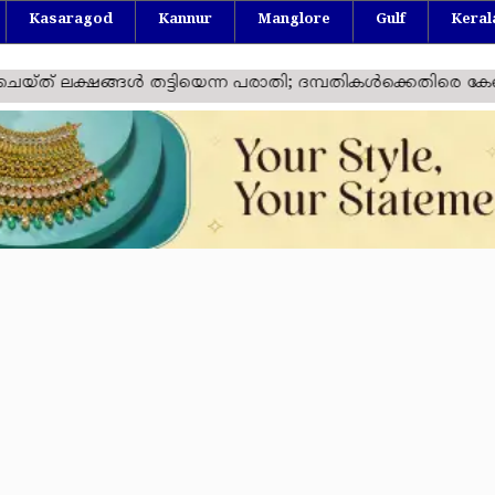
Kasaragod
Kannur
Manglore
Gulf
Keral