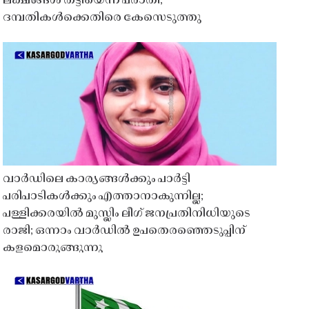
ലക്ഷങ്ങൾ തട്ടിയെന്ന പരാതി;
ദമ്പതികൾക്കെതിരെ കേസെടുത്തു
വാർഡിലെ കാര്യങ്ങൾക്കും പാർട്ടി
പരിപാടികൾക്കും എത്താനാകുന്നില്ല;
പള്ളിക്കരയിൽ മുസ്ലിം ലീഗ് ജനപ്രതിനിധിയുടെ
രാജി; ഒന്നാം വാർഡിൽ ഉപതെരഞ്ഞെടുപ്പിന്
കളമൊരുങ്ങുന്നു