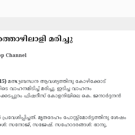
്തൊഴിലാളി മരിച്ചു
p Channel
15)
മത്സ്യബന്ധന ആവശ്യത്തിനു കോഴിക്കോട്
െ വാഹനമിടിച്ച് മരിച്ചു. ഇടിച്ച വാഹനം
തൈക്കടപ്പുറം ഫിഷറീസ് കോളനിയിലെ കെ. ജനാര്‍ദ്ദനന്‍
േശിപ്പിച്ചത്. മൃതദേഹം പോസ്റ്റ്‌മോര്‍ട്ടത്തിനു ശേഷം
ത. മക്കള്‍: സനോജ്, സജേഷ്. സഹോദരങ്ങള്‍: ഭാനു,