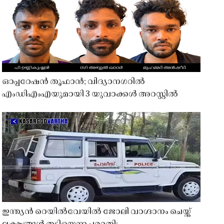
ഓപ്പറേഷൻ തൂഫാൻ; വിദ്യാനഗറിൽ
എംഡിഎംഎയുമായി 3 യുവാക്കൾ അറസ്റ്റിൽ
ഇന്ത്യൻ റെയിൽവേയിൽ ജോലി വാഗ്ദാനം ചെയ്ത്