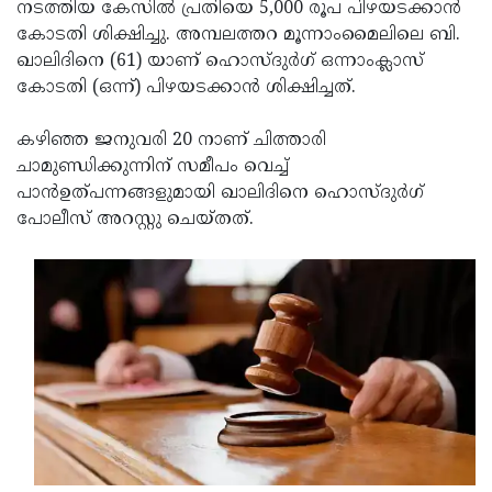
Election
നടത്തിയ കേസില്‍ പ്രതിയെ 5,000 രൂപ പിഴയടക്കാന്‍
Maha
കോടതി ശിക്ഷിച്ചു. അമ്പലത്തറ മൂന്നാംമൈലിലെ ബി.
Shivarathri
International
ഖാലിദിനെ (61) യാണ് ഹൊസ്ദുര്‍ഗ് ഒന്നാംക്ലാസ്
Women's
കോടതി (ഒന്ന്) പിഴയടക്കാന്‍ ശിക്ഷിച്ചത്.
Anti-
Day
Drug
Attukal
കഴിഞ്ഞ ജനുവരി 20 നാണ് ചിത്താരി
Campaign
Pongala
ചാമുണ്ഡിക്കുന്നിന് സമീപം വെച്ച്
Holi
പാന്‍ഉത്പന്നങ്ങളുമായി ഖാലിദിനെ ഹൊസ്ദുര്‍ഗ്
2025
2025
IPL
പോലീസ് അറസ്റ്റു ചെയ്തത്.
2025
Eid
Al-
Waqf
Fitr
Bill
Vishu
2025
Controversy
Festival
Good
2025
Friday
Easter
Observance
Sunday
By-
2025
2025
Election
Bihar