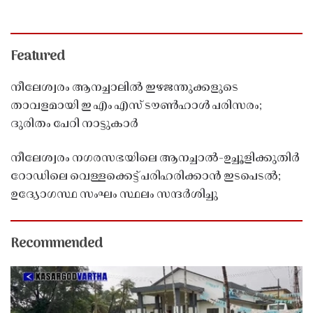
Featured
നീലേശ്വരം ആനച്ചാലിൽ ഇഴജന്തുക്കളുടെ
താവളമായി ഇ എം എസ് ടൗൺഹാൾ പരിസരം;
ദുരിതം പേറി നാട്ടുകാർ
നീലേശ്വരം നഗരസഭയിലെ ആനച്ചാൽ-ഉച്ചൂളിക്കുതിർ
റോഡിലെ വെള്ളക്കെട്ട് പരിഹരിക്കാൻ ഇടപെടൽ;
ഉദ്യോഗസ്ഥ സംഘം സ്ഥലം സന്ദർശിച്ചു
Recommended