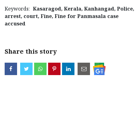
Updates
Assembly
Kerala
Keywords:
Kasaragod, Kerala, Kanhangad, Police,
arrest, court, Fine, Fine for Panmasala case
Polls
Local
Look
accused
Body
Back
Election
2025
Share this story