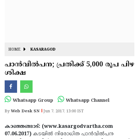
Fitr
May
Day
Eid
Al
Independence
Ad'ha
Day
Onam
HOME
KASARAGOD
J&K
State
പാന്‍വില്‍പന; പ്രതിക്ക് 5,000 രൂപ പിഴ
Haryana
ശിക്ഷ
Assembly
State
Diwali
Elections
Assembly
Christmas
Elections
New-
Whatsapp Group
Whatsapp Channel
Year
Republic
By
Web Desk SN
Jun 7, 2017, 13:00 IST
Day
Budget
കാഞ്ഞങ്ങാട്: (www.kasargodvartha.com
Delhi
07.06.2017)
കടയില്‍ നിരോധിത പാന്‍വില്‍പന