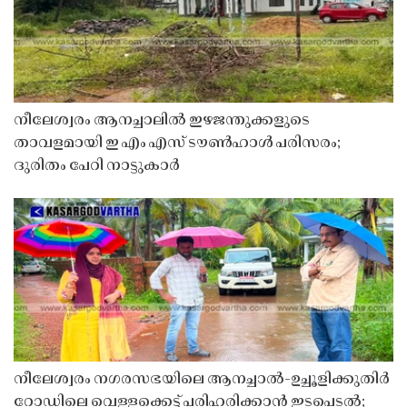
നീലേശ്വരം ആനച്ചാലിൽ ഇഴജന്തുക്കളുടെ
താവളമായി ഇ എം എസ് ടൗൺഹാൾ പരിസരം;
ദുരിതം പേറി നാട്ടുകാർ
നീലേശ്വരം നഗരസഭയിലെ ആനച്ചാൽ-ഉച്ചൂളിക്കുതിർ
റോഡിലെ വെള്ളക്കെട്ട് പരിഹരിക്കാൻ ഇടപെടൽ;