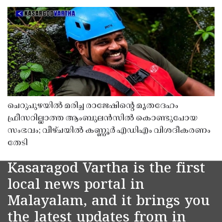
ചെറുപുഴയിൽ മരിച്ച രാജേഷിൻ്റെ മൃതദേഹം
ഫ്രീസറില്ലാത്ത ആംബുലൻസിൽ കൊണ്ടുപോയ
സംഭവം; വീഴ്ചയിൽ കണ്ണൂർ എഡിഎം വിശദീകരണം
തേടി
Kasaragod Vartha is the first
local news portal in
Malayalam, and it brings you
the latest updates from in