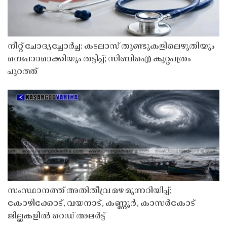
നീറ്റ് ചോദ്യച്ചോർച്ച: കടലാസ് തുണ്ടുകളിലെഴുതിയും
മനഃപാഠമാക്കിയും തട്ടിപ്പ്; സിബിഐ കുറ്റപത്രം
പുറത്ത്
സംസ്ഥാനത്ത് അതിതീവ്ര മഴ മുന്നറിയിപ്പ്;
കോഴിക്കോട്, വയനാട്, കണ്ണൂർ, കാസർകോട്
ജില്ലകളിൽ റെഡ് അലർട്ട്