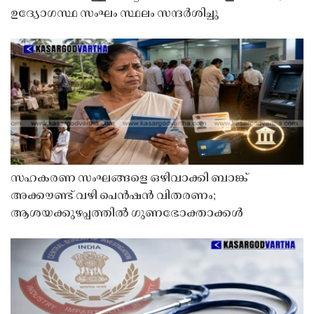
ഉദ്യോഗസ്ഥ സംഘം സ്ഥലം സന്ദർശിച്ചു
സഹകരണ സംഘങ്ങളെ ഒഴിവാക്കി ബാങ്ക്
അക്കൗണ്ട് വഴി പെൻഷൻ വിതരണം;
ആശയക്കുഴപ്പത്തിൽ ഗുണഭോക്താക്കൾ