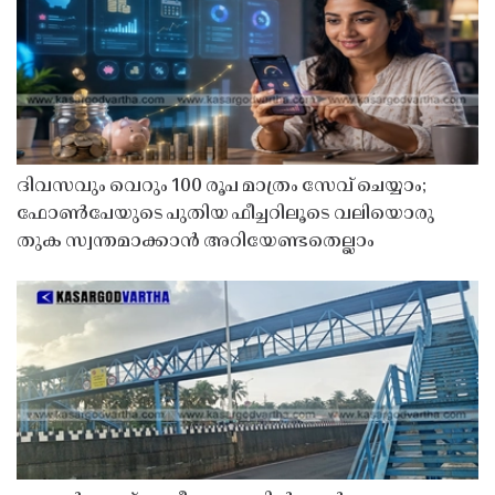
ദിവസവും വെറും 100 രൂപ മാത്രം സേവ് ചെയ്യാം;
ഫോൺപേയുടെ പുതിയ ഫീച്ചറിലൂടെ വലിയൊരു
തുക സ്വന്തമാക്കാൻ അറിയേണ്ടതെല്ലാം