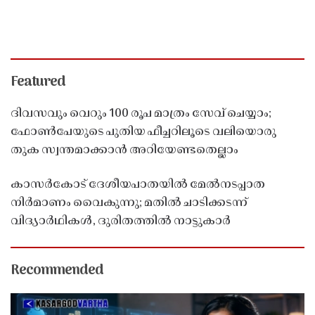
Featured
ദിവസവും വെറും 100 രൂപ മാത്രം സേവ് ചെയ്യാം;
ഫോൺപേയുടെ പുതിയ ഫീച്ചറിലൂടെ വലിയൊരു
തുക സ്വന്തമാക്കാൻ അറിയേണ്ടതെല്ലാം
കാസർകോട് ദേശീയപാതയിൽ മേൽനടപ്പാത
നിർമാണം വൈകുന്നു; മതിൽ ചാടിക്കടന്ന്
വിദ്യാർഥികൾ, ദുരിതത്തിൽ നാട്ടുകാർ
Recommended