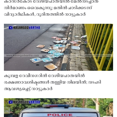
കാസർകോട് ദേശീയപാതയിൽ മേൽനടപ്പാത
നിർമാണം വൈകുന്നു; മതിൽ ചാടിക്കടന്ന്
വിദ്യാർഥികൾ, ദുരിതത്തിൽ നാട്ടുകാർ
കുമ്പള ദേവീനഗറിൽ ദേശീയപാതയിൽ
ഭക്ഷണാവശിഷ്ടങ്ങൾ തള്ളിയ നിലയിൽ; നടപടി
ആവശ്യപ്പെട്ട് നാട്ടുകാർ