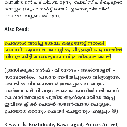
പോലീസിന്റെ പിടിയിലായിരുന്നു. പോലീസ് പിടിച്ചെടുത്ത
നോട്ടുകളിലും റിസര്‍വ്വ് ബാങ്ക് എന്നെഴുതിയതില്‍
അക്ഷരതെറ്റുണ്ടായിരുന്നു.
Also Read:
പെട്രോള്‍ അടിച്ച ശേഷം കള്ളനോട്ട് നല്‍കി;
ടാക്‌സി ഡ്രൈവര്‍ അറസ്റ്റില്‍, ചീട്ടുകളി കേന്ദ്രത്തില്‍
നിന്നും കിട്ടിയ നോട്ടാണെന്ന് പ്രതിയുടെ മൊഴി
(ശ്രദ്ധിക്കുക: ഗൾഫ് - വിനോദം - ടെക്നോളജി -
സാമ്പത്തികം- പ്രധാന അറിയിപ്പുകൾ-വിദ്യാഭ്യാസം-
തൊഴിൽ വിശേഷങ്ങൾ ഉൾപ്പെടെ മലയാളം
വാർത്തകൾ നിങ്ങളുടെ മൊബൈലിൽ ലഭിക്കാൻ
കെവാർത്തയുടെ പുതിയ ആൻഡ്രോയിഡ് ആപ്പ്
ഇവിടെ ക്ലിക്ക് ചെയ്ത് ഡൗൺലോഡ് ചെയ്യുക.
ഉപയോഗിക്കാനും ഷെയർ ചെയ്യാനും എളുപ്പം 😊)
Keywords:
Kozhikode, Kasaragod, Police, Arrest,