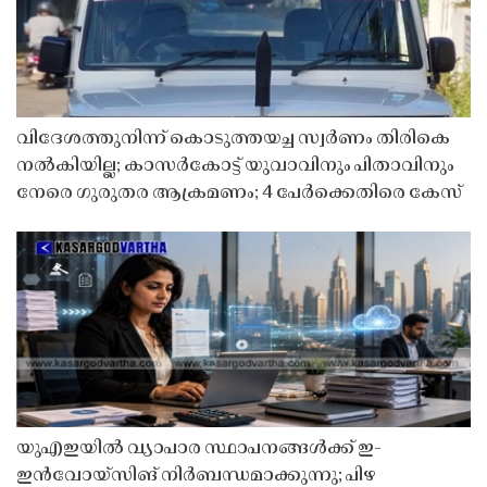
വിദേശത്തുനിന്ന് കൊടുത്തയച്ച സ്വർണം തിരികെ
നൽകിയില്ല; കാസർകോട്ട് യുവാവിനും പിതാവിനും
നേരെ ഗുരുതര ആക്രമണം; 4 പേർക്കെതിരെ കേസ്
യുഎഇയിൽ വ്യാപാര സ്ഥാപനങ്ങൾക്ക് ഇ-
ഇൻവോയ്സിങ് നിർബന്ധമാക്കുന്നു; പിഴ