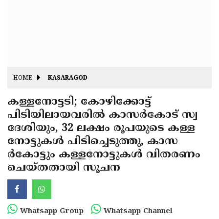
Fitr
May
Day
Eid
Al
Independence
Ad'ha
Day
Onam
HOME
KASARAGOD
J&K
State
കള്ളനോട്ടടി; കോഴിക്കോട്ട്
Haryana
പിടിയിലായവരില്‍ കാസര്‍കോട് സ്വ
Assembly
State
Diwali
ദേശിയും, 32 ലക്ഷം രൂപയുടെ കള്ള
Elections
Assembly
Christmas
നോട്ടുകള്‍ പിടിച്ചെടുത്തു, കാസ
Elections
ര്‍കോട്ടും കള്ളനോട്ടുകള്‍ വിതരണം
New-
ചെയ്തതായി സൂചന
Year
Republic
Day
Budget
Delhi
Whatsapp Group
Whatsapp Channel