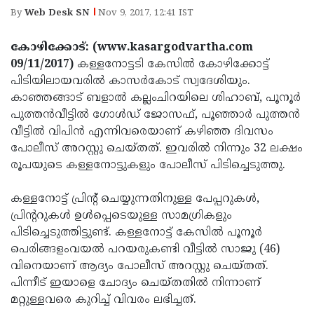
Election
Maha
By
Web Desk SN
Nov 9, 2017, 12:41 IST
Shivarathri
International
കോഴിക്കോട്: (www.kasargodvartha.com
Women's
Anti-
09/11/2017)
കള്ളനോട്ടടി കേസില്‍ കോഴിക്കോട്ട്
Day
Drug
പിടിയിലായവരില്‍ കാസര്‍കോട് സ്വദേശിയും.
Attukal
കാഞ്ഞങ്ങാട് ബളാല്‍ കല്ലംചിറയിലെ ശിഹാബ്, പൂനൂര്‍
Campaign
Pongala
Holi
പുത്തന്‍വീട്ടില്‍ ഗോള്‍ഡ് ജോസഫ്, പൂഞ്ഞാര്‍ പുത്തന്‍
2025
2025
വീട്ടില്‍ വിപിന്‍ എന്നിവരെയാണ് കഴിഞ്ഞ ദിവസം
IPL
പോലീസ് അറസ്റ്റു ചെയ്തത്. ഇവരില്‍ നിന്നും 32 ലക്ഷം
2025
Eid
രൂപയുടെ കള്ളനോട്ടുകളും പോലീസ് പിടിച്ചെടുത്തു.
Al-
Waqf
കള്ളനോട്ട് പ്രിന്റ് ചെയ്യുന്നതിനുള്ള പേപ്പറുകള്‍,
Fitr
Bill
Vishu
പ്രിന്ററുകള്‍ ഉള്‍പ്പെടെയുള്ള സാമഗ്രികളും
2025
Controversy
Festival
പിടിച്ചെടുത്തിട്ടുണ്ട്. കള്ളനോട്ട് കേസില്‍ പൂനൂര്‍
Good
പെരിങ്ങളംവയല്‍ പറയരുകണ്ടി വീട്ടില്‍ സാജു (46)
2025
Friday
Easter
വിനെയാണ് ആദ്യം പോലീസ് അറസ്റ്റു ചെയ്തത്.
Observance
Sunday
പിന്നീട് ഇയാളെ ചോദ്യം ചെയ്തതില്‍ നിന്നാണ്
By-
മറ്റുള്ളവരെ കുറിച്ച് വിവരം ലഭിച്ചത്.
2025
2025
Election
Bihar