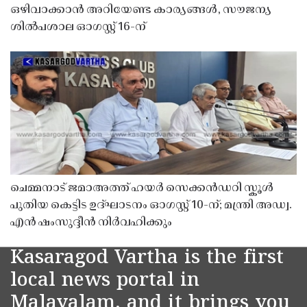
ഒഴിവാക്കാൻ അറിയേണ്ട കാര്യങ്ങൾ, സൗജന്യ
ശിൽപശാല ഓഗസ്റ്റ് 16-ന്
ചെമ്മനാട് ജമാഅത്ത് ഹയർ സെക്കൻഡറി സ്കൂൾ
പുതിയ കെട്ടിട ഉദ്ഘാടനം ഓഗസ്റ്റ് 10-ന്; മന്ത്രി അഡ്വ.
എൻ ഷംസുദ്ദീൻ നിർവഹിക്കും
Kasaragod Vartha is the first
local news portal in
Malayalam, and it brings you