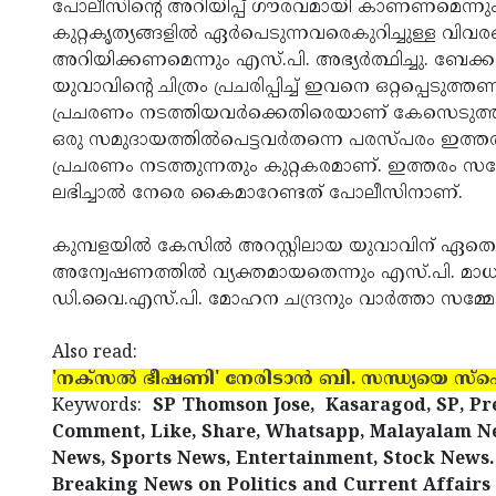
പോലീസിന്റെ അറിയിപ്പ് ഗൗരവമായി കാണണമെന്നു
കുറ്റകൃത്യങ്ങളില്‍ ഏര്‍പെടുന്നവരെകുറിച്ചുള്ള വിവരങ
അറിയിക്കണമെന്നും എസ്.പി. അഭ്യര്‍ത്ഥിച്ചു. ബേക്കല
യുവാവിന്റെ ചിത്രം പ്രചരിപ്പിച്ച് ഇവനെ ഒറ്റപ്പെടുത്
പ്രചരണം നടത്തിയവര്‍ക്കെതിരെയാണ് കേസെടുത്തിട്
ഒരു സമുദായത്തില്‍പെട്ടവര്‍തന്നെ പരസ്പരം ഇത്ത
പ്രചരണം നടത്തുന്നതും കുറ്റകരമാണ്. ഇത്തരം സന്
ലഭിച്ചാല്‍ നേരെ കൈമാറേണ്ടത് പോലീസിനാണ്.
കുമ്പളയില്‍ കേസില്‍ അറസ്റ്റിലായ യുവാവിന് ഏത
അന്വേഷണത്തില്‍ വ്യക്തമായതെന്നും എസ്.പി. മാധ്യമ
ഡി.വൈ.എസ്.പി. മോഹന ചന്ദ്രനും വാര്‍ത്താ സമ്മേള
Also read:
'നക്‌സല്‍ ഭീഷണി' നേരിടാന്‍ ബി. സന്ധ്യയെ സ്പ
Keywords:
SP Thomson Jose,
Kasaragod, SP, Pre
Comment, Like, Share, Whatsapp, Malayalam Ne
News, Sports News, Entertainment, Stock News. c
Breaking News on Politics and Current Affairs 