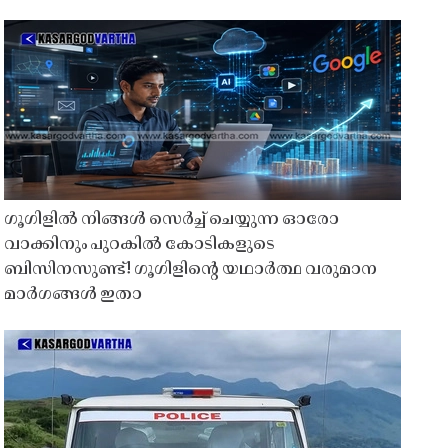
ഗൂഗിളിൽ നിങ്ങൾ സെർച്ച് ചെയ്യുന്ന ഓരോ
വാക്കിനും പുറകിൽ കോടികളുടെ
ബിസിനസുണ്ട്! ഗൂഗിളിന്റെ യഥാർത്ഥ വരുമാന
മാർഗങ്ങൾ ഇതാ