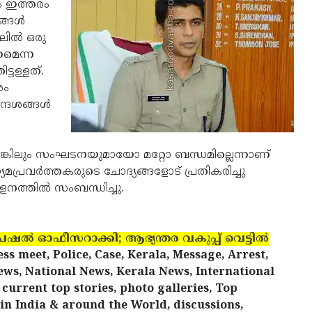
ം ഇത്തരം
്ങള്‍
ില്‍ ഒരു
തണമെന്ന
ടള്ളത്.
രം
ദേശങ്ങള്‍
െങ്കിലും സംഘടനയുമായോ മറ്റോ ബന്ധമില്ലെന്നാണ്
പ്രവര്‍ത്തകരുടെ ചോദ്യങ്ങളോട് പ്രതികരിച്ചു
നത്തില്‍ സംബന്ധിച്ചു.
െഷല്‍ ഓഫീസറാക്കി; ആഭ്യന്തര വകുപ്പ് വെട്ടിൽ
ss meet, Police, Case, Kerala, Message, Arrest,
ws, National News, Kerala News, International
urrent top stories, photo galleries, Top
in India & around the World, discussions,