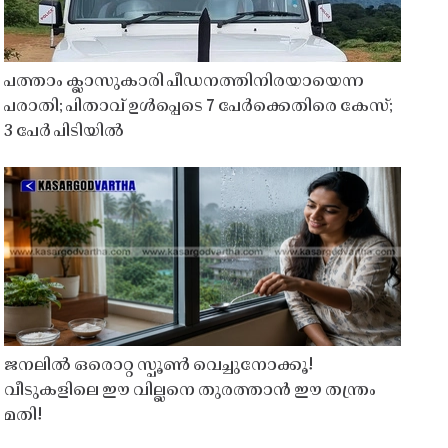
പത്താം ക്ലാസുകാരി പീഡനത്തിനിരയായെന്ന
പരാതി; പിതാവ് ഉൾപ്പെടെ 7 പേർക്കെതിരെ കേസ്;
3 പേർ പിടിയിൽ
ജനലിൽ ഒരൊറ്റ സ്പൂൺ വെച്ചുനോക്കൂ!
വീടുകളിലെ ഈ വില്ലനെ തുരത്താൻ ഈ തന്ത്രം
മതി!