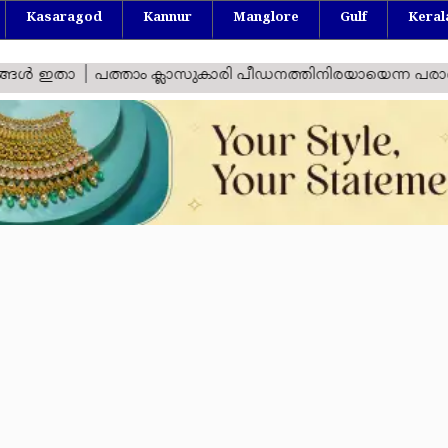
Kasaragod
Kannur
Manglore
Gulf
Keral