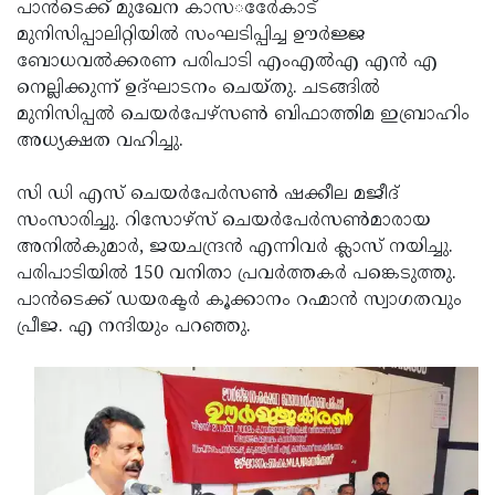
Election
പാന്‍ടെക്ക് മുഖേന കാസര്‍േേകാട്
Maha
മുനിസിപ്പാലിറ്റിയില്‍ സംഘടിപ്പിച്ച ഊര്‍ജ്ജ
Shivarathri
International
ബോധവല്‍ക്കരണ പരിപാടി എംഎല്‍എ എന്‍ എ
Women's
നെല്ലിക്കുന്ന് ഉദ്ഘാടനം ചെയ്തു. ചടങ്ങില്‍
Anti-
മുനിസിപ്പല്‍ ചെയര്‍പേഴ്‌സണ്‍ ബിഫാത്തിമ ഇബ്രാഹിം
Day
Drug
Attukal
അധ്യക്ഷത വഹിച്ചു.
Campaign
Pongala
Holi
സി ഡി എസ് ചെയര്‍പേര്‍സണ്‍ ഷക്കീല മജീദ്
2025
2025
IPL
സംസാരിച്ചു. റിസോഴ്‌സ് ചെയര്‍പേര്‍സണ്‍മാരായ
2025
അനില്‍കുമാര്‍, ജയചന്ദ്രന്‍ എന്നിവര്‍ ക്ലാസ് നയിച്ചു.
Eid
പരിപാടിയില്‍ 150 വനിതാ പ്രവര്‍ത്തകര്‍ പങ്കെടുത്തു.
Al-
Waqf
പാന്‍ടെക്ക് ഡയരക്ടര്‍ കൂക്കാനം റഹ്മാന്‍ സ്വാഗതവും
Fitr
Bill
പ്രീജ. എ നന്ദിയും പറഞ്ഞു.
Vishu
2025
Controversy
Festival
Good
2025
Friday
Easter
Observance
Sunday
By-
2025
2025
Election
Bihar