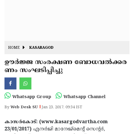
Fitr
May
Day
Eid
Al
Independence
Ad'ha
Day
Onam
HOME
KASARAGOD
J&K
State
ഊര്‍ജ്ജ സംരക്ഷണ ബോധവല്‍ക്കര
Haryana
ണം സംഘടിപ്പിച്ചു
Assembly
State
Diwali
Elections
Assembly
Christmas
Elections
New-
Whatsapp Group
Whatsapp Channel
Year
Republic
By
Web Desk SU
Jan 23, 2017, 09:34 IST
Day
Budget
കാസര്‍കോട്: (www.kasargodvartha.com
Delhi
23/01/2017)
എനര്‍ജി മാനേജ്‌മെന്റ് സെന്റര്‍,