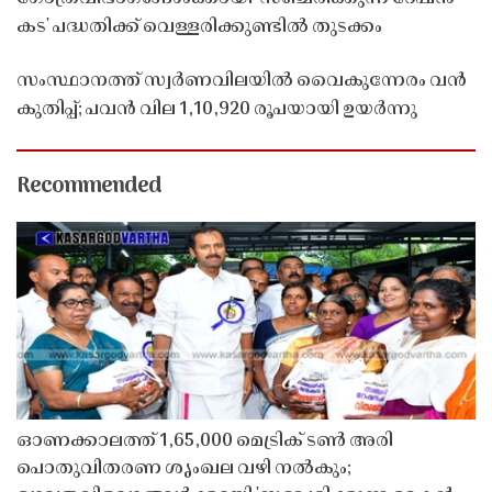
കട' പദ്ധതിക്ക് വെള്ളരിക്കുണ്ടിൽ തുടക്കം
സംസ്ഥാനത്ത് സ്വർണവിലയിൽ വൈകുന്നേരം വൻ
കുതിപ്പ്; പവൻ വില 1,10,920 രൂപയായി ഉയർന്നു
Recommended
ഓണക്കാലത്ത് 1,65,000 മെട്രിക് ടൺ അരി
പൊതുവിതരണ ശൃംഖല വഴി നൽകും;