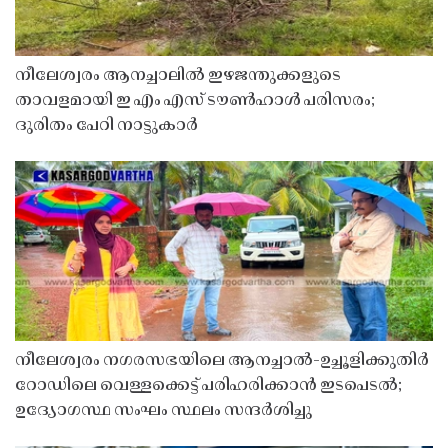
നീലേശ്വരം ആനച്ചാലിൽ ഇഴജന്തുക്കളുടെ
താവളമായി ഇ എം എസ് ടൗൺഹാൾ പരിസരം;
ദുരിതം പേറി നാട്ടുകാർ
നീലേശ്വരം നഗരസഭയിലെ ആനച്ചാൽ-ഉച്ചൂളിക്കുതിർ
റോഡിലെ വെള്ളക്കെട്ട് പരിഹരിക്കാൻ ഇടപെടൽ;
ഉദ്യോഗസ്ഥ സംഘം സ്ഥലം സന്ദർശിച്ചു