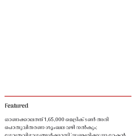
Featured
ഓണക്കാലത്ത് 1,65,000 മെട്രിക് ടൺ അരി
പൊതുവിതരണ ശൃംഖല വഴി നൽകും;
ഗോത്രവിഭാഗങ്ങൾക്കായി 'സഞ്ചരിക്കുന്ന റേഷൻ