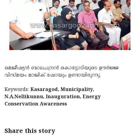
Updates
Assembly
Kerala
Polls
Local
Look
Body
Back
Election
2025
മെജീഷ്യന്‍ ബാലചന്ദ്രന്‍ കൊട്ടോടിയുടെ ഊര്‍ജ്ജ
വിസ്മയം മാജിക് ഷോയും ഉണ്ടായിരുന്നു.
Keywords:
Kasaragod, Municipality,
N.A.Nellikunnu, Inauguration, Energy
Conservation Awareness
Share this story