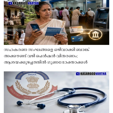
സഹകരണ സംഘങ്ങളെ ഒഴിവാക്കി ബാങ്ക്
അക്കൗണ്ട് വഴി പെൻഷൻ വിതരണം;
ആശയക്കുഴപ്പത്തിൽ ഗുണഭോക്താക്കൾ