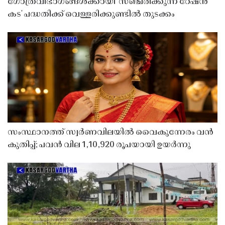
ഗോത്രവിഭാഗങ്ങൾക്കായി 'സഞ്ചരിക്കുന്ന റേഷൻ
കട' പദ്ധതിക്ക് വെള്ളരിക്കുണ്ടിൽ തുടക്കം
സംസ്ഥാനത്ത് സ്വർണവിലയിൽ വൈകുന്നേരം വൻ
കുതിപ്പ്; പവൻ വില 1,10,920 രൂപയായി ഉയർന്നു