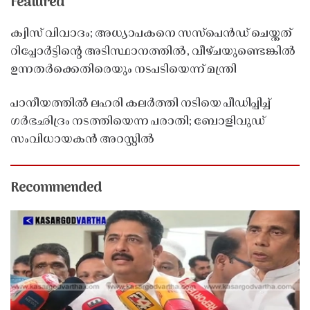
Featured
ക്വിസ് വിവാദം; അധ്യാപകനെ സസ്‌പെൻഡ് ചെയ്തത്
റിപ്പോർട്ടിൻ്റെ അടിസ്ഥാനത്തിൽ, വീഴ്ചയുണ്ടെങ്കിൽ
ഉന്നതർക്കെതിരെയും നടപടിയെന്ന് മന്ത്രി
പാനീയത്തിൽ ലഹരി കലർത്തി നടിയെ പീഡിപ്പിച്ച്
ഗർഭഛിദ്രം നടത്തിയെന്ന പരാതി; ബോളിവുഡ്
സംവിധായകൻ അറസ്റ്റിൽ
Recommended