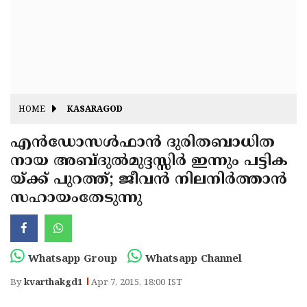
Fitr
May
Day
Eid
Al
Independence
Ad'ha
Day
Onam
HOME
KASARAGOD
J&K
State
എന്‍ഡോസള്‍ഫാന്‍ ദുരിതബാധിത
Haryana
നായ അബ്ദുല്‍മുദ്ദസ്സിര്‍ ഇന്നും പട്ടിക
Assembly
State
Diwali
യ്ക്ക് പുറത്ത്; ജീവന്‍ നിലനിര്‍ത്താന്‍
Elections
Assembly
Christmas
സഹായംതേടുന്നു
Elections
New-
Year
Republic
Whatsapp Group
Whatsapp Channel
Day
Budget
By
kvarthakgd1
Apr 7, 2015, 18:00 IST
Delhi