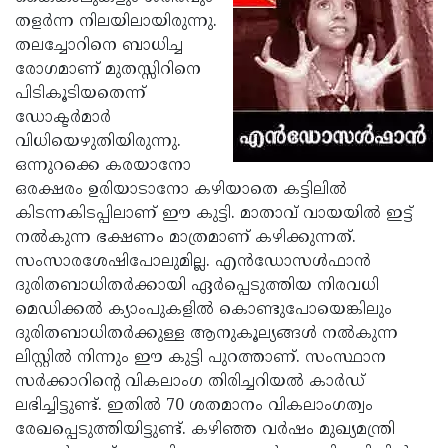
തളര്‍ന്ന നിലയിലായിരുന്നു.
Updates
Assembly
Kerala
തലച്ചോറിനെ ബാധിച്ച
Polls
Local
Look
രോഗമാണ് മുതസ്സിറിനെ
പിടികൂടിയതെന്ന്
Body
Back
ഡോക്ടര്‍മാര്‍
Election
2025
വിധിയെഴുതിയിരുന്നു.
ഒന്നുറക്കെ കരയാനോ
ഒരക്ഷരം ഉരിയാടാനോ കഴിയാതെ കട്ടിലില്‍
കിടന്നകിടപ്പിലാണ് ഈ കുട്ടി. മാതാവ് വായയില്‍ ഇട്ട്
നല്‍കുന്ന ഭക്ഷണം മാത്രമാണ് കഴിക്കുന്നത്.
സംസാരശേഷിപോലുമില്ല. എന്‍ഡോസള്‍ഫാന്‍
ദുരിതബാധിതര്‍ക്കായി ഏര്‍പ്പെടുത്തിയ നിരവധി
മെഡിക്കല്‍ ക്യാംപുകളില്‍ കൊണ്ടുപോയെങ്കിലും
ദുരിതബാധിതര്‍ക്കുള്ള ആനുകൂല്യങ്ങള്‍ നല്‍കുന്ന
ലിസ്റ്റില്‍ നിന്നും ഈ കുട്ടി പുറത്താണ്. സംസ്ഥാന
സര്‍ക്കാറിന്റെ വികലാംഗ തിരിച്ചറിയല്‍ കാര്‍ഡ്
ലഭിച്ചിട്ടുണ്ട്. ഇതില്‍ 70 ശതമാനം വികലാംഗത്വം
രേഖപ്പെടുത്തിയിട്ടുണ്ട്. കഴിഞ്ഞ വര്‍ഷം മുഖ്യമന്ത്രി