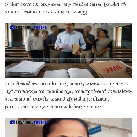
വർണാഭമായ തുടക്കം; 'ട്രെൻഡ് ഓണം, ട്രഡിഷൻ
ഓണം' ലോഗോ പ്രകാശനം ചെയ്തു
സവർക്കർ ക്വിസ് വിവാദം; ‘അധ്യാപകനെ സംഘടന
പൂർണമായും സംരക്ഷിക്കും’; സസ്പെൻഷൻ നടപടിയെ
ശക്തമായി നേരിടുമെന്ന് എൻടിയു, വിഷയം
പ്രധാനമന്ത്രിയുടെ ശ്രദ്ധയിൽപ്പെടുത്തും