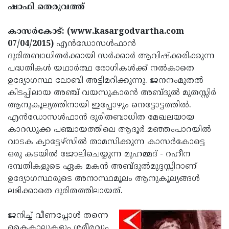
Election
Maha
ഷാഫി തെരുവത്ത്
Shivarathri
International
കാസര്‍കോട്: (www.kasargodvartha.com
Women's
Anti-
07/04/2015)
എന്‍ഡോസള്‍ഫാന്‍
ദുരിതബാധിതര്‍ക്കായി സര്‍ക്കാര്‍ ആവിഷ്‌ക്കരിക്കുന്ന
Day
Drug
Attukal
പദ്ധതികള്‍ യഥാര്‍ത്ഥ രോഗികള്‍ക്ക് നല്‍കാതെ
Campaign
Pongala
Holi
ഉദ്യോഗസ്ഥ ലോബി അട്ടിമറിക്കുന്നു. ജനനംമുതല്‍
കിടപ്പിലായ അഞ്ച് വയസുകാരന്‍ അബ്ദുല്‍ മുതസ്സിര്‍
2025
2025
IPL
ആനുകൂല്യത്തിനായി ഇപ്പോഴും നെട്ടോട്ടത്തില്‍.
2025
Eid
എന്‍ഡോസള്‍ഫാന്‍ ദുരിതബാധിത മേഖലയായ
കാറഡുക്ക പഞ്ചായത്തിലെ ആദൂര്‍ മഞ്ഞംപാറയില്‍
Al-
Waqf
വാടക ക്വാട്ടേഴ്‌സില്‍ താമസിക്കുന്ന കാസര്‍കോട്ടെ
Fitr
Bill
Vishu
ഒരു കടയില്‍ ജോലിചെയ്യുന്ന മുഹമ്മദ് - റഹീന
ദമ്പതികളുടെ ഏക മകന്‍ അബ്ദുല്‍മുദ്ദസ്സിറാണ്
2025
Controversy
Festival
Good
ഉദ്യോഗസ്ഥരുടെ അനാസ്ഥമൂലം ആനുകൂല്യങ്ങള്‍
2025
Friday
Easter
ലഭിക്കാതെ ദുരിതത്തിലായത്.
Observance
Sunday
By-
ജനിച്ച് വീണപ്പോള്‍ തന്നെ
2025
2025
Election
Bihar
കൈകാലുകളും ശരീരവും