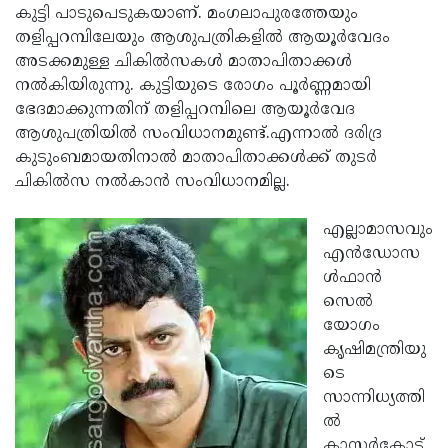
കുട്ടി പാടുപെടുകയാണ്. മംഗലാപുരത്തേയും
തളിപ്പറമ്പിലേയും ആശുപത്രികളില്‍ ആയൂര്‍വേദം
അടക്കമുള്ള ചികില്‍സകള്‍ മാതാപിതാക്കള്‍
നല്‍കിയിരുന്നു. കുട്ടിയുടെ രോഗം പൂര്‍ണ്ണമായി
ഭേദമാക്കുന്നതിന് തളിപ്പറമ്പിലെ ആയൂര്‍വേദ
ആശുപത്രിയില്‍ സംവിധാനമുണ്ട്.എന്നാല്‍ ദരിദ്ര
കുടുംബമായതിനാല്‍ മാതാപിതാക്കള്‍ക്ക് തുടര്‍
ചികില്‍സ നല്‍കാന്‍ സംവിധാനമില്ല.
എല്ലാമാസവും
എന്‍ഡോസ
ള്‍ഫാന്‍
സെല്‍
യോഗം
കൃഷിമന്ത്രിയു
ടെ
സാന്നിധ്യത്തി
ല്‍
കാസര്‍കോട്