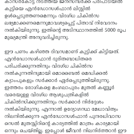
കാസര്‍കോട്ട് നടത്തിയ ജനസമ്പര്‍ക്ക പരിപാടിയില്‍
കുട്ടിയെ എന്‍ഡോസള്‍ഫാന്‍ ലിസ്റ്റില്‍
ഉള്‍പ്പെടുത്തണമെന്നും വിദഗ്ധ ചികില്‍സ
ലഭ്യമാക്കണമെന്നുമാവശ്യപ്പെട്ട് പിതാവ് നിവേദനം
നല്‍കിയിരുന്നു. ഇതിന്റെ അടിസ്ഥാനത്തില്‍ 5000 രൂപ
മുഖ്യമന്ത്രി അനുവദിച്ചിരുന്നു.
ഈ പണം കഴിഞ്ഞ ദിവസമാണ് കുട്ടിക്ക് കിട്ടിയത്.
എന്‍ഡോസള്‍ഫാന്‍ ദുരിതബാധിതരെ
പരിചരിക്കുന്നതിനും വിദഗ്ധ ചികില്‍സ
നല്‍കുന്നതിനുമായി മൊബൈല്‍ മെഡിക്കല്‍
ക്യാംപുകളും സര്‍ക്കാര്‍ ഏര്‍പ്പെടുത്തിയിരുന്നു.
ഇത്തരം രോഗികളെ മംഗലാപുരം മുതല്‍ കണ്ണൂര്‍
വരെയുള്ള വിദഗ്ധ ആശുപത്രികളില്‍
ചികില്‍സിക്കുന്നതിനും സര്‍ക്കാര്‍ നിര്‍ദ്ദേശം
നല്‍കിയിരുന്നു. എന്നാല്‍ ഉദ്യോഗസ്ഥ മേധാവിത്വം
നിലനില്‍ക്കുന്ന എന്‍ഡോസള്‍ഫാന്‍ പുനരധിവാസ
സെല്‍ മുതസ്സിറിന്റെ കാര്യത്തില്‍ മാത്രം കാര്യമായി
ഒന്നും ചെയ്തില്ല. ഇപ്പോള്‍ ജീവന്‍ നിലനിര്‍ത്താന്‍ ഈ