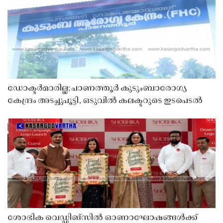
ഡോക്ടർമാരില്ല; പാണത്തൂർ കുടുംബാരോഗ്യ
കേന്ദ്രം അടച്ചുപൂട്ടി, ഒടുവിൽ കലക്ടറുടെ ഇടപെടൽ
ശോഭിക വെഡ്ഡിങ്സിൽ ഓണാഘോഷങ്ങൾക്ക്