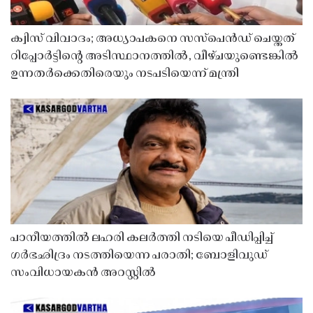
ക്വിസ് വിവാദം; അധ്യാപകനെ സസ്‌പെൻഡ് ചെയ്തത്
റിപ്പോർട്ടിൻ്റെ അടിസ്ഥാനത്തിൽ, വീഴ്ചയുണ്ടെങ്കിൽ
ഉന്നതർക്കെതിരെയും നടപടിയെന്ന് മന്ത്രി
പാനീയത്തിൽ ലഹരി കലർത്തി നടിയെ പീഡിപ്പിച്ച്
ഗർഭഛിദ്രം നടത്തിയെന്ന പരാതി; ബോളിവുഡ്
സംവിധായകൻ അറസ്റ്റിൽ