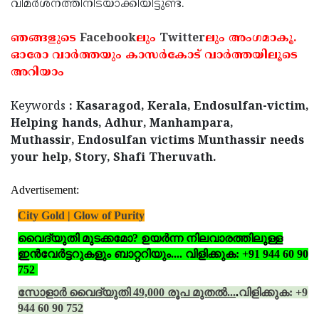
വിമര്‍ശനത്തിനിടയാക്കിയിട്ടുണ്ട്.
ഞങ്ങളുടെ
Facebook
ലും
Twitter
ലും അംഗമാകൂ.
ഓരോ വാര്‍ത്തയും കാസര്‍കോട് വാര്‍ത്തയിലൂടെ
അറിയാം
Keywords
: Kasaragod, Kerala, Endosulfan-victim,
Helping hands, Adhur, Manhampara,
Muthassir, Endosulfan victims Munthassir needs
your help, Story, Shafi Theruvath.
Advertisement:
City Gold | Glow of Purity
വൈദ്യുതി മുടക്കമോ? ഉയര്‍ന്ന നിലവാരത്തിലുള്ള
ഇന്‍വേര്‍ട്ടറുകളും ബാറ്ററിയും.... വിളിക്കുക: +91 944 60 90
752
സോളാര്‍ വൈദ്യുതി 49,000 രൂപ മുതല്‍...
.
വിളിക്കുക: +91
944 60 90 752