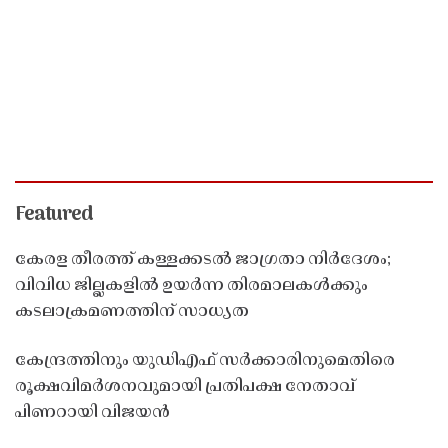
Featured
കേരള തീരത്ത് കള്ളക്കടൽ ജാഗ്രതാ നിർദേശം;
വിവിധ ജില്ലകളിൽ ഉയർന്ന തിരമാലകൾക്കും
കടലാക്രമണത്തിന് സാധ്യത
കേന്ദ്രത്തിനും യുഡിഎഫ് സർക്കാരിനുമെതിരെ
രൂക്ഷവിമർശനവുമായി പ്രതിപക്ഷ നേതാവ്
പിണറായി വിജയൻ