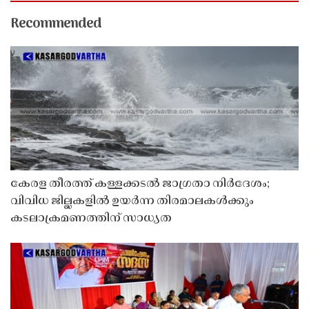
Recommended
കേരള തീരത്ത് കള്ളക്കടൽ ജാഗ്രതാ നിർദേശം;
വിവിധ ജില്ലകളിൽ ഉയർന്ന തിരമാലകൾക്കും
കടലാക്രമണത്തിന് സാധ്യത