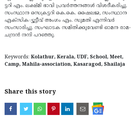
ട്ടറി എം. ലക്ഷ്മി ഭാവി പ്രവര്‍ത്ത­ന­ങ്ങള്‍ വിശ­ദീ­ക­രി­ച്ചു.
Updates
Assembly
Kerala
സംസ്ഥാന സെക്ര­ട്ടറി കെ.കെ. ഷൈല­ജ, സംസ്ഥാന
Polls
Local
Look
എക്‌സി­ക­്യൂ­ട്ടീവ് അംഗം എം. സുമതി എന്നി­വര്‍
സംസാ­രിച്ചു. സംഘാ­ടക സമി­തി­ക്കു­വേണ്ടി ഓമന രാമ­
Body
Back
ച­ന്ദ്രന്‍ നന്ദി പറ­ഞ്ഞു.
Election
2025
Keywords:
Kolathur, Kerala, UDF, School, Meet,
Camp, Mahila-association, Kasaragod, Shailaja
Share this story