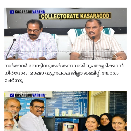
സർക്കാർ നോട്ടീസുകൾ കന്നഡയിലും അച്ചടിക്കാൻ
നിർദേശം; ഭാഷാ ന്യൂനപക്ഷ ജില്ലാ കമ്മിറ്റി യോഗം
ചേർന്നു