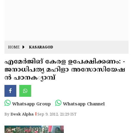
Fitr
May
Day
Eid
Al
Independence
Ad'ha
Day
Onam
HOME
KASARAGOD
J&K
State
എമേര്‍ജിങ് കേരള ഉപേ­ക്ഷി­ക്കണം: ­
Haryana
ജനാ­ധി­പ­ത്യ മഹിളാ അസോ­സി­യേ­ഷ
Assembly
State
Diwali
ന്‍ പഠ­ന­ക­്യാമ്പ്
Elections
Assembly
Christmas
Elections
New-
Year
Republic
Whatsapp Group
Whatsapp Channel
Day
Budget
By
Desk Alpha
Sep 9, 2012, 21:29 IST
Delhi