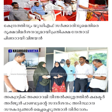
കേന്ദ്രത്തിനും യുഡിഎഫ് സർക്കാരിനുമെതിരെ
രൂക്ഷവിമർശനവുമായി പ്രതിപക്ഷ നേതാവ്
പിണറായി വിജയൻ
അക്വാട്ടിക് അക്കാദമി നീന്തൽക്കുളത്തിൽ കലക്ടർ
അർജുൻ പാണ്ഡ്യൻ്റെ സന്ദർശനം; അടിസ്ഥാന
സൗകര്യങ്ങൾ മെച്ചപ്പെടുത്താൻ നിർദേശം