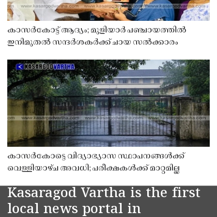
കാസർകോട്ട് ആദ്യം; മുളിയാർ പഞ്ചായത്തിൽ
ഇനിമുതൽ സന്ദർശകർക്ക് ചായ സൽക്കാരം
കാസർകോട്ടെ വിദ്യാഭ്യാസ സ്ഥാപനങ്ങൾക്ക്
വെള്ളിയാഴ്ച അവധി; പരീക്ഷകൾക്ക് മാറ്റമില്ല
Kasaragod Vartha is the first
local news portal in