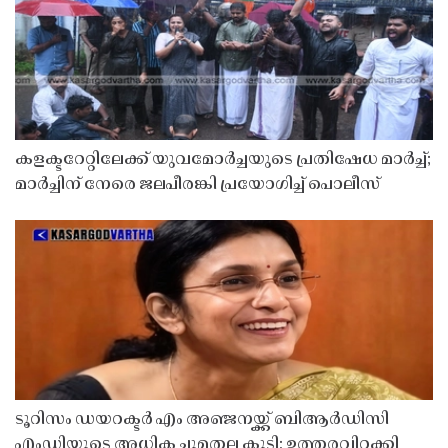
കളക്ടറേറ്റിലേക്ക് യുവമോർച്ചയുടെ പ്രതിഷേധ മാർച്ച്;
മാർച്ചിന് നേരെ ജലപീരങ്കി പ്രയോഗിച്ച് പൊലീസ്
ടൂറിസം ഡയറക്ടർ എം അഞ്ജനയ്ക്ക് ബിആർഡിസി
എംഡിയുടെ അധിക ചുമതല കൂടി; ഉത്തരവിറക്കി