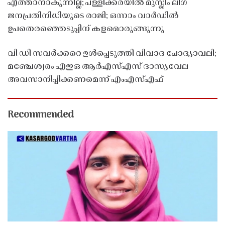
എത്താനാകുന്നില്ല; പള്ളിക്കരയിൽ മുസ്ലിം ലീഗ്
ജനപ്രതിനിധിയുടെ രാജി; ഒന്നാം വാർഡിൽ
ഉപതെരഞ്ഞെടുപ്പിന് കളമൊരുങ്ങുന്നു
വി ഡി സവർക്കറെ ഉൾപ്പെടുത്തി വിവാദ ചോദ്യാവലി;
മഞ്ചേശ്വരം എഇഒ ആർഎസ്എസ് ദാസ്യവേല
അവസാനിപ്പിക്കണമെന്ന് എംഎസ്എഫ്
Recommended