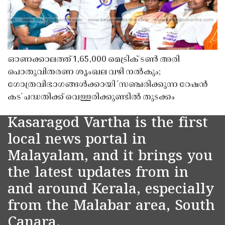
ഓണക്കാലത്ത് 1,65,000 മെട്രിക് ടൺ അരി
പൊതുവിതരണ ശൃംഖല വഴി നൽകും;
ഗോത്രവിഭാഗങ്ങൾക്കായി 'സഞ്ചരിക്കുന്ന റേഷൻ
കട' പദ്ധതിക്ക് വെള്ളരിക്കുണ്ടിൽ തുടക്കം
Kasaragod Vartha is the first
local news portal in
Malayalam, and it brings you
the latest updates from in
and around Kerala, especially
from the Malabar area, South
Canara.