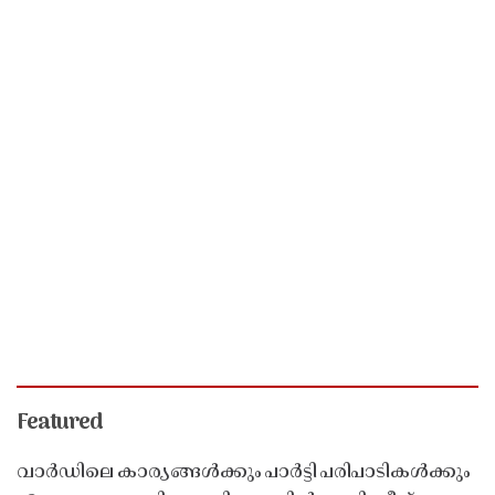
Featured
വാർഡിലെ കാര്യങ്ങൾക്കും പാർട്ടി പരിപാടികൾക്കും