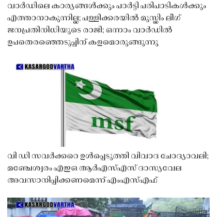
വാർഡിലെ കാര്യങ്ങൾക്കും പാർട്ടി പരിപാടികൾക്കും
എത്താനാകുന്നില്ല; പള്ളിക്കരയിൽ മുസ്ലിം ലീഗ്
ജനപ്രതിനിധിയുടെ രാജി; ഒന്നാം വാർഡിൽ
ഉപതെരഞ്ഞെടുപ്പിന് കളമൊരുങ്ങുന്നു
വി ഡി സവർക്കറെ ഉൾപ്പെടുത്തി വിവാദ ചോദ്യാവലി;
മഞ്ചേശ്വരം എഇഒ ആർഎസ്എസ് ദാസ്യവേല
അവസാനിപ്പിക്കണമെന്ന് എംഎസ്എഫ്