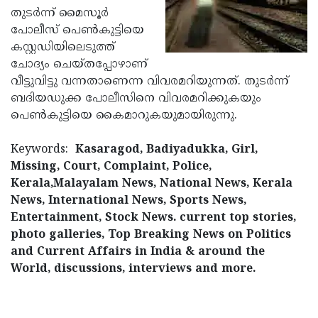
തുടര്‍ന്ന് മൈസൂര്‍
Updates
Assembly
Kerala
പോലീസ് പെണ്‍കുട്ടിയെ
Polls
Local
Look
കസ്റ്റഡിയിലെടുത്ത്
ചോദ്യം ചെയ്തപ്പോഴാണ്
Body
Back
വീട്ടുവിട്ടു വന്നതാണെന്ന വിവരമറിയുന്നത്. തുടര്‍ന്ന്
Election
2025
ബദിയഡുക്ക പോലീസിനെ വിവരമറിക്കുകയും
പെണ്‍കുട്ടിയെ കൈമാറുകയുമായിരുന്നു.
Keywords:
Kasaragod, Badiyadukka, Girl,
Missing, Court, Complaint, Police,
Kerala,Malayalam News, National News, Kerala
News, International News, Sports News,
Entertainment, Stock News. current top stories,
photo galleries, Top Breaking News on Politics
and Current Affairs in India & around the
World, discussions, interviews and more.