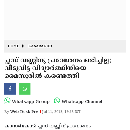
Fitr
May
Day
Eid
Al
Independence
Ad'ha
Day
Onam
HOME
KASARAGOD
J&K
State
പ്ലസ് വണ്ണിനു പ്രവേശനം ലഭിച്ചില്ല;
Haryana
വീടുവിട്ട വിദ്യാര്‍ത്ഥിനിയെ
Assembly
State
Diwali
മൈസൂരില്‍ കണ്ടെത്തി
Elections
Assembly
Christmas
Elections
New-
Year
Republic
Whatsapp Group
Whatsapp Channel
Day
Budget
By
Web Desk Pre
Jul 11, 2013, 19:58 IST
Delhi
കാസര്‍കോട്:
പ്ലസ് വണ്ണിന് പ്രവേശനം