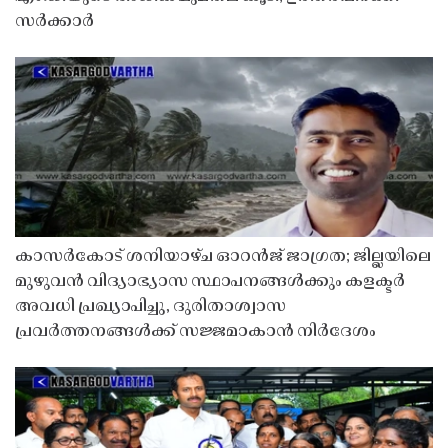
സർക്കാർ
കാസർകോട് ശനിയാഴ്ച ഓറൻജ് ജാഗ്രത; ജില്ലയിലെ
മുഴുവൻ വിദ്യാഭ്യാസ സ്ഥാപനങ്ങൾക്കും കളക്ടർ
അവധി പ്രഖ്യാപിച്ചു, ദുരിതാശ്വാസ
പ്രവർത്തനങ്ങൾക്ക് സജ്ജമാകാൻ നിർദേശം