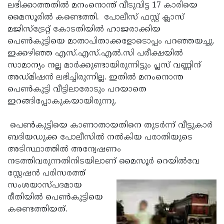
Election
Maha
ലഭിക്കാത്തതില്‍ മനംനൊന്ത് വീടുവിട്ട 17 കാരിയെ
മൈസൂരില്‍ കണ്ടെത്തി. പോലീസ് ഫസ്റ്റ് ക്ലാസ്
Shivarathri
International
മജിസ്‌ട്രേറ്റ് കോടതിയില്‍ ഹാജരാക്കിയ
Women's
Anti-
പെണ്‍കുട്ടിയെ മാതാപിതാക്കളോടൊപ്പം പറഞ്ഞയച്ചു.
ഇക്കഴിഞ്ഞ എസ്.എസ്.എല്‍.സി പരീക്ഷയില്‍
Day
Drug
Attukal
സാമാന്യം നല്ല മാര്‍ക്കുണ്ടായിരുന്നിട്ടും പ്ലസ് വണ്ണിന്
Campaign
Pongala
Holi
അഡ്മിഷന്‍ ലഭിച്ചിരുന്നില്ല. ഇതില്‍ മനംനൊന്ത
പെണ്‍കുട്ടി വീട്ടിലാരോടും പറയാതെ
2025
2025
IPL
ഇറങ്ങിപ്പോകുകയായിരുന്നു.
2025
Eid
പെണ്‍കുട്ടിയെ കാണാതായതിനെ തുടര്‍ന്ന് വീട്ടുകാര്‍
Al-
Waqf
ബദിയഡുക്ക പോലീസില്‍ നല്‍കിയ പരാതിയുടെ
Fitr
Bill
Vishu
അടിസ്ഥാത്തില്‍ അന്വേഷണം
നടത്തിവരുന്നതിനിടയിലാണ് മൈസൂര്‍ റെയില്‍വേ
2025
Controversy
Festival
Good
സ്റ്റേഷന്‍ പരിസരത്ത്
2025
Friday
Easter
സംശയാസ്പദമായ
രീതിയില്‍ പെണ്‍കുട്ടിയെ
Observance
Sunday
By-
കണ്ടെത്തിയത്.
2025
2025
Election
Bihar