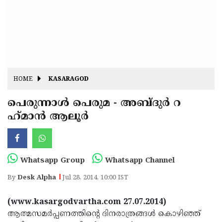
Fitr
May
Day
Eid
Al
Independence
Ad'ha
Day
Onam
HOME
KASARAGOD
J&K
State
പെരുന്നാള്‍ പെരുമ - അബ്ദുര്‍ റ
Haryana
ഹ്‌മാന്‍ ആലൂര്‍
Assembly
State
Diwali
Elections
Assembly
Christmas
Elections
New-
Whatsapp Group
Whatsapp Channel
Year
Republic
By
Desk Alpha
Jul 28, 2014, 10:00 IST
Day
Budget
(www.kasargodvartha.com 27.07.2014)
Delhi
ആത്മസമര്‍പ്പണത്തിന്റെ ദിനരാത്രങ്ങള്‍ കൊഴിഞ്ഞ്