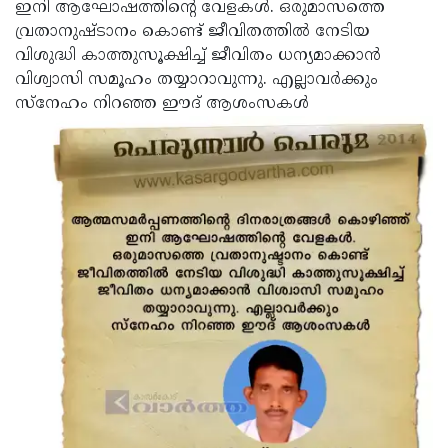
Election
ഇനി ആഘോഷത്തിന്റെ വേളകള്‍. ഒരുമാസത്തെ
Maha
വ്രതാനുഷ്ടാനം കൊണ്ട് ജീവിതത്തില്‍ നേടിയ
Shivarathri
International
വിശുദ്ധി കാത്തുസൂക്ഷിച്ച് ജീവിതം ധന്യമാക്കാന്‍
Women's
വിശ്വാസി സമൂഹം തയ്യാറാവുന്നു. എല്ലാവര്‍ക്കും
Anti-
സ്‌നേഹം നിറഞ്ഞ ഈദ് ആശംസകള്‍
Day
Drug
Attukal
Campaign
Pongala
Holi
2025
2025
IPL
2025
Eid
Al-
Waqf
Fitr
Bill
Vishu
2025
Controversy
Festival
Good
2025
Friday
Easter
Observance
Sunday
By-
2025
2025
Election
Bihar