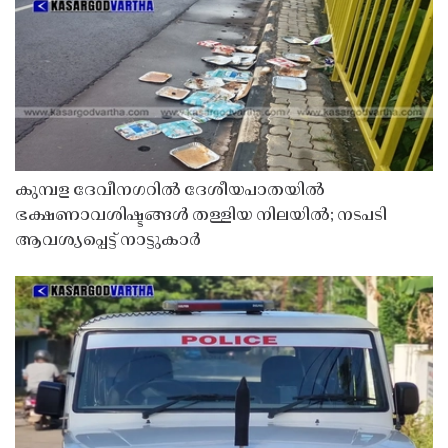
കുമ്പള ദേവീനഗറിൽ ദേശീയപാതയിൽ
ഭക്ഷണാവശിഷ്ടങ്ങൾ തള്ളിയ നിലയിൽ; നടപടി
ആവശ്യപ്പെട്ട് നാട്ടുകാർ