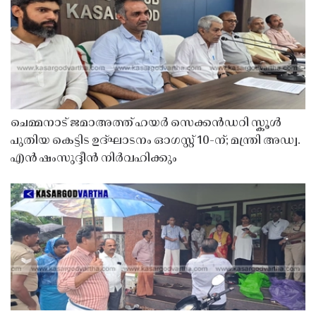
ചെമ്മനാട് ജമാഅത്ത് ഹയർ സെക്കൻഡറി സ്കൂൾ
പുതിയ കെട്ടിട ഉദ്ഘാടനം ഓഗസ്റ്റ് 10-ന്; മന്ത്രി അഡ്വ.
എൻ ഷംസുദ്ദീൻ നിർവഹിക്കും