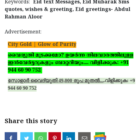
Keywords:
Eid text Messages, Eid Mubarak Sms
quotes, wishes & greeting, Eid greetings- Abdul
Rahman Aloor
Advertisement:
City Gold | Glow of Purity
വൈദ്യുതി മുടക്കമോ? ഉയര്‍ന്ന നിലവാരത്തിലുള്ള
ഇന്‍വേര്‍ട്ടറുകളും ബാറ്ററിയും.... വിളിക്കുക: +91
944 60 90 752
സോളാര്‍ വൈദ്യുതി 49,000 രൂപ മുതല്‍...
.
വിളിക്കുക: +91
944 60 90 752
Share this story