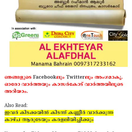
Updates
Assembly
Kerala
Polls
Local
Look
Body
Back
Election
2025
ഞങ്ങളുടെ
Facebook
ലും
Twitter
ലും അംഗമാകൂ.
ഓരോ വാര്‍ത്തയും കാസര്‍കോട് വാര്‍ത്തയിലൂടെ
അറിയാം.
Also Read:
ഇവര്‍ കിടക്കയില്‍ കിടന്ന് കണ്ണീര്‍ വാര്‍ക്കുന്ന
കാഴ്ച ആരുടേയും കരളലിയിപ്പിക്കും