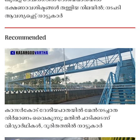
കുമ്പള ദേവീനഗറിൽ ദേശീയപാതയിൽ
ഭക്ഷണാവശിഷ്ടങ്ങൾ തള്ളിയ നിലയിൽ; നടപടി
ആവശ്യപ്പെട്ട് നാട്ടുകാർ
Recommended
കാസർകോട് ദേശീയപാതയിൽ മേൽനടപ്പാത
നിർമാണം വൈകുന്നു; മതിൽ ചാടിക്കടന്ന്
വിദ്യാർഥികൾ, ദുരിതത്തിൽ നാട്ടുകാർ