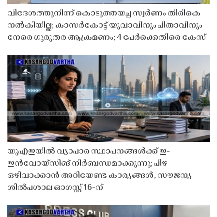
വിദേശത്തുനിന്ന് കൊടുത്തയച്ച സ്വർണം തിരികെ
നൽകിയില്ല; കാസർകോട്ട് യുവാവിനും പിതാവിനും
നേരെ ഗുരുതര ആക്രമണം; 4 പേർക്കെതിരെ കേസ്
യുഎഇയിൽ വ്യാപാര സ്ഥാപനങ്ങൾക്ക് ഇ-
ഇൻവോയ്സിങ് നിർബന്ധമാക്കുന്നു; പിഴ
ഒഴിവാക്കാൻ അറിയേണ്ട കാര്യങ്ങൾ, സൗജന്യ
ശിൽപശാല ഓഗസ്റ്റ് 16-ന്