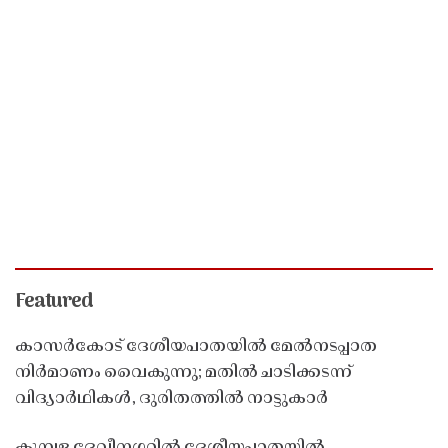
Featured
കാസർകോട് ദേശീയപാതയിൽ മേൽനടപ്പാത
നിർമാണം വൈകുന്നു; മതിൽ ചാടിക്കടന്ന്
വിദ്യാർഥികൾ, ദുരിതത്തിൽ നാട്ടുകാർ