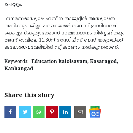
ചെയ്യും.
Updates
Assembly
Kerala
Polls
Local
നഗരസഭാദ്ധ്യക്ഷ ഹസീന താജുദ്ദീന്‍ അദ്ധ്യക്ഷത
Look
വഹിക്കും. ജില്ലാ പഞ്ചായത്ത് വൈസ് പ്രസിഡണ്ട്
Body
Back
കെ.എസ്.കുര്യാക്കോസ് സമ്മാനദാനം നിര്‍വ്വഹിക്കും.
Election
2025
അന്ന് രാവിലെ 11.30ന് ഗാന്ധിപീസ് ബസ് യാത്രയ്ക്ക്
കലോത്സവവേദിയില്‍ സ്വീകരണം നല്‍കുന്നതാണ്.
Keywords:
Education kalolsavam, Kasaragod,
Kanhangad
Share this story