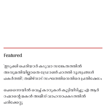
Featured
'ഇടുക്കി പെരിയാർ കടുവാ സങ്കേതത്തിൽ
അനുമതിയില്ലാതെ ഡ്രോൺ പറത്തി ദൃശ്യങ്ങൾ
പകർത്തി'; തമിഴ്നാട് സംഘത്തിനെതിരെ പ്രതിഷേധം
ചെന്നൈയിൽ വെച്ച് കാറുകൾ കൂട്ടിയിടിച്ചു; എ ആർ
റഹ്മാൻ്റെ മകൻ അമീന് വാഹനാപകടത്തിൽ
പരിക്കേറ്റു