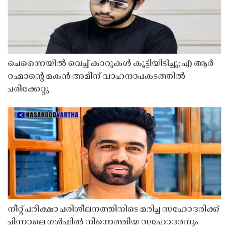
ചെന്നൈയിൽ വെച്ച് കാറുകൾ കൂട്ടിയിടിച്ചു; എ ആർ
റഹ്മാൻ്റെ മകൻ അമീന് വാഹനാപകടത്തിൽ
പരിക്കേറ്റു
നീറ്റ് പരീക്ഷാ പരിശീലനത്തിനിടെ മരിച്ച സഹോദരിക്ക്
പിന്നാലെ ഗൾഫിൽ നിന്നെത്തിയ സഹോദരനും