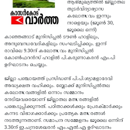
Election
ആഭിമുഖ്യത്തില്‍ ജില്ലാതല
Maha
തുടര്‍വിദ്യാഭ്യാസ
Shivarathri
International
കലോത്സവം ഇന്നും
Women's
നാളെയും (ജൂണ്‍ 30,
Anti-
ജൂലൈ ഒന്ന്)
Day
Drug
Attukal
കാഞ്ഞങ്ങാട് മുനിസിപ്പല്‍ ടൗണ്‍ ഹാളിലും,
Campaign
Pongala
അനുബന്ധവേദികളിലും സംഘടിപ്പിക്കും. ഇന്ന്
Holi
രാവിലെ 9.30ന് കലോത്സവം മുനിസിപ്പല്‍
2025
2025
IPL
കോണ്‍ഫറന്‍സ് ഹാളില്‍ പി.കരുണാകരന്‍ എം.പി
2025
ഉദ്ഘാടനം ചെയ്യും.
Eid
Al-
Waqf
ജില്ലാ പഞ്ചായത്ത് പ്രസിഡണ്ട് പി.പി.ശ്യാമളാദേവി
Fitr
Bill
അദ്ധ്യക്ഷത വഹിക്കും. ബ്ലോക്ക് മുനിസിപ്പല്‍തല
Vishu
കലോത്സവങ്ങളില്‍ ഒന്നാം സമ്മാനം
2025
Controversy
Festival
Good
നേടിയവരെയാണ് ജില്ലാതല മത്സരങ്ങളില്‍
2025
Friday
പങ്കെടുപ്പിക്കുന്നത്. പഠിതാക്കള്‍ക്കും പ്രേരക്മാര്‍ക്കും
Easter
കന്നട വിഭാഗക്കാര്‍ക്കും പ്രത്യേക മത്സരങ്ങള്‍
Observance
Sunday
By-
നടത്തുന്നതാണ്. സമാപന സമ്മേളനം ജൂലൈ ഒന്നിന്
2025
2025
Election
3.30ന് ഇ.ചന്ദ്രശേഖരന്‍ എം.എല്‍.എ ഉദ്ഘാടനം
Bihar