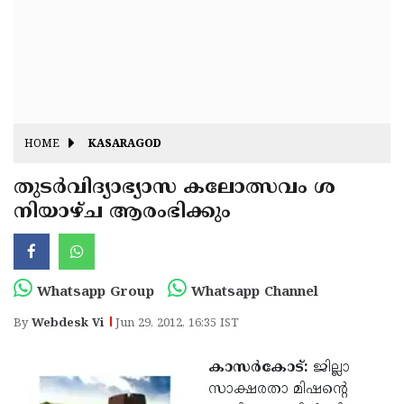
Fitr
May
Day
Eid
Al
Independence
Ad'ha
Day
Onam
HOME
KASARAGOD
J&K
State
തുടര്‍വിദ്യാഭ്യാസ കലോത്സവം ശ
Haryana
നിയാഴ്ച ആരംഭിക്കും
Assembly
State
Diwali
Elections
Assembly
Christmas
Elections
New-
Whatsapp Group
Whatsapp Channel
Year
Republic
By
Webdesk Vi
Jun 29, 2012, 16:35 IST
Day
Budget
കാസര്‍കോട്:
ജില്ലാ
Delhi
സാക്ഷരതാ മിഷന്റെ