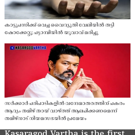
കാട്ടുപന്നിക്ക് വെച്ച വൈദ്യുതി വേലിയിൽ തട്ടി
ഷോക്കേറ്റു; പട്ടാമ്പിയിൽ യുവാവ് മരിച്ചു
സർക്കാർ പരിപാടികളിൽ വന്ദേമാതരത്തിന് പകരം
ആദ്യം തമിഴ് തായ് വാഴ്ത്ത് ആലപിക്കണമെന്ന്
തമിഴ്നാട് നിയമസഭയിൽ പ്രമേയം
Kasaragod Vartha is the first