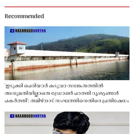
Recommended
'ഇടുക്കി പെരിയാർ കടുവാ സങ്കേതത്തിൽ
അനുമതിയില്ലാതെ ഡ്രോൺ പറത്തി ദൃശ്യങ്ങൾ
പകർത്തി'; തമിഴ്നാട് സംഘത്തിനെതിരെ പ്രതിഷേധം