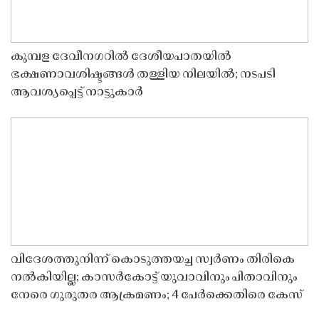
കുമ്പള ദേവീനഗറിൽ ദേശീയപാതയിൽ
ഭക്ഷണാവശിഷ്ടങ്ങൾ തള്ളിയ നിലയിൽ; നടപടി
ആവശ്യപ്പെട്ട് നാട്ടുകാർ
വിദേശത്തുനിന്ന് കൊടുത്തയച്ച സ്വർണം തിരികെ
നൽകിയില്ല; കാസർകോട്ട് യുവാവിനും പിതാവിനും
നേരെ ഗുരുതര ആക്രമണം; 4 പേർക്കെതിരെ കേസ്