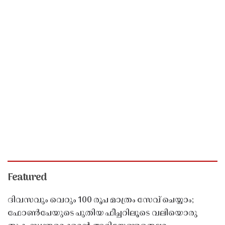
Featured
ദിവസവും വെറും 100 രൂപ മാത്രം സേവ് ചെയ്യാം;
ഫോൺപേയുടെ പുതിയ ഫീച്ചറിലൂടെ വലിയൊരു