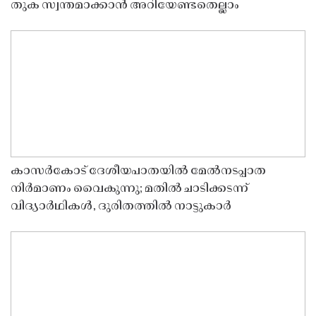
തുക സ്വന്തമാക്കാൻ അറിയേണ്ടതെല്ലാം
കാസർകോട് ദേശീയപാതയിൽ മേൽനടപ്പാത
നിർമാണം വൈകുന്നു; മതിൽ ചാടിക്കടന്ന്
വിദ്യാർഥികൾ, ദുരിതത്തിൽ നാട്ടുകാർ