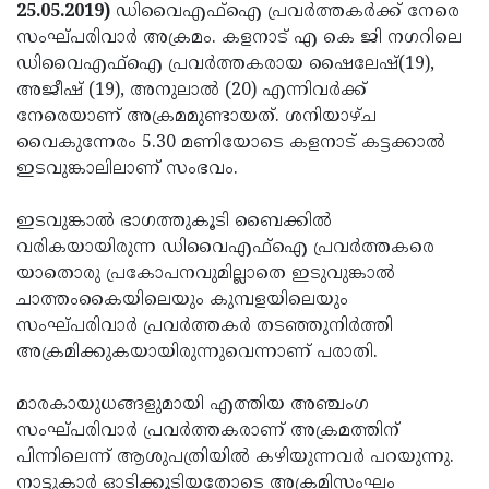
Election
Maha
25.05.2019)
ഡിവൈഎഫ്‌ഐ പ്രവര്‍ത്തകര്‍ക്ക് നേരെ
സംഘ്പരിവാര്‍ അക്രമം. കളനാട് എ കെ ജി നഗറിലെ
Shivarathri
International
ഡിവൈഎഫ്‌ഐ പ്രവര്‍ത്തകരായ ഷൈലേഷ്(19),
Women's
Anti-
അജീഷ് (19), അനുലാല്‍ (20) എന്നിവര്‍ക്ക്
നേരെയാണ് അക്രമമുണ്ടായത്. ശനിയാഴ്ച
Day
Drug
Attukal
വൈകുന്നേരം 5.30 മണിയോടെ കളനാട് കട്ടക്കാല്‍
Campaign
Pongala
Holi
ഇടവുങ്കാലിലാണ് സംഭവം.
2025
2025
IPL
ഇടവുങ്കാല്‍ ഭാഗത്തുകൂടി ബൈക്കില്‍
2025
Eid
വരികയായിരുന്ന ഡിവൈഎഫ്‌ഐ പ്രവര്‍ത്തകരെ
യാതൊരു പ്രകോപനവുമില്ലാതെ ഇടുവുങ്കാല്‍
Al-
Waqf
ചാത്തംകൈയിലെയും കുമ്പളയിലെയും
Fitr
Bill
Vishu
സംഘ്പരിവാര്‍ പ്രവര്‍ത്തകര്‍ തടഞ്ഞുനിര്‍ത്തി
അക്രമിക്കുകയായിരുന്നുവെന്നാണ് പരാതി.
2025
Controversy
Festival
Good
2025
Friday
Easter
മാരകായുധങ്ങളുമായി എത്തിയ അഞ്ചംഗ
സംഘ്പരിവാര്‍ പ്രവര്‍ത്തകരാണ് അക്രമത്തിന്
Observance
Sunday
By-
പിന്നിലെന്ന് ആശുപത്രിയില്‍ കഴിയുന്നവര്‍ പറയുന്നു.
2025
2025
Election
Bihar
നാട്ടുകാര്‍ ഓടിക്കൂടിയതോടെ അക്രമിസംഘം