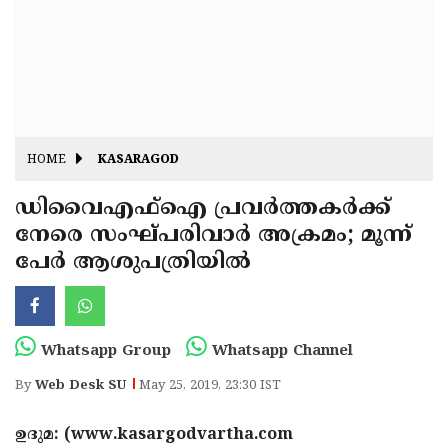
Fitr
May
Day
Eid
Al
Independence
Ad'ha
Day
Onam
HOME
KASARAGOD
J&K
State
ഡിവൈഎഫ്‌ഐ പ്രവര്‍ത്തകര്‍ക്ക്
Haryana
നേരെ സംഘ്പരിവാര്‍ അക്രമം; മൂന്ന്
Assembly
State
Diwali
പേര്‍ ആശുപത്രിയില്‍
Elections
Assembly
Christmas
Elections
New-
Year
Republic
Whatsapp Group
Whatsapp Channel
Day
Budget
By
Web Desk SU
May 25, 2019, 23:30 IST
Delhi
ഉദുമ: (www.kasargodvartha.com