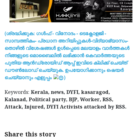
(ശ്രദ്ധിക്കുക: ഗൾഫ് - വിനോദം - ടെക്നോളജി -
സാമ്പത്തികം- പ്രധാന അറിയിപ്പുകൾ-വിദ്യാഭ്യാസം-
തൊഴിൽ വിശേഷങ്ങൾ ഉൾപ്പെടെ മലയാളം വാർത്തകൾ
നിങ്ങളുടെ മൊബൈലിൽ ലഭിക്കാൻ കെവാർത്തയുടെ
പുതിയ ആൻഡ്രോയിഡ് ആപ്പ് ഇവിടെ ക്ലിക്ക് ചെയ്ത്
ഡൗൺലോഡ് ചെയ്യുക. ഉപയോഗിക്കാനും ഷെയർ
ചെയ്യാനും എളുപ്പം
)
Keywords:
Kerala, news, DYFI, kasaragod,
Kalanad, Political party, BJP, Worker, RSS,
Attack, Injured, DYFI Activists attacked by RSS.
Share this story