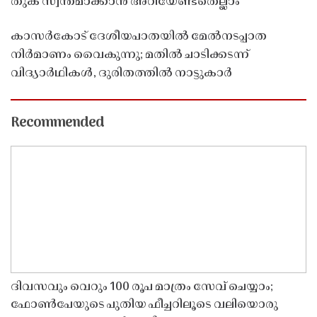
തുക സ്വന്തമാക്കാൻ അറിയേണ്ടതെല്ലാം
കാസർകോട് ദേശീയപാതയിൽ മേൽനടപ്പാത
നിർമാണം വൈകുന്നു; മതിൽ ചാടിക്കടന്ന്
വിദ്യാർഥികൾ, ദുരിതത്തിൽ നാട്ടുകാർ
Recommended
ദിവസവും വെറും 100 രൂപ മാത്രം സേവ് ചെയ്യാം;
ഫോൺപേയുടെ പുതിയ ഫീച്ചറിലൂടെ വലിയൊരു