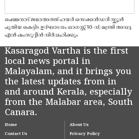
ചെമ്മനാട് ജമാഅത്ത് ഹയർ സെക്കൻഡറി സ്കൂൾ
പുതിയ കെട്ടിട ഉദ്ഘാടനം ഓഗസ്റ്റ് 10-ന്; മന്ത്രി അഡ്വ.
എൻ ഷംസുദ്ദീൻ നിർവഹിക്കും
Kasaragod Vartha is the first
local news portal in
Malayalam, and it brings you
the latest updates from in
and around Kerala, especially
from the Malabar area, South
Canara.
Home
About Us
Contact Us
Privacy Policy