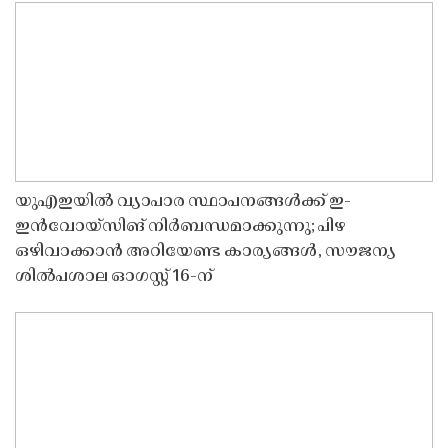
യുഎഇയിൽ വ്യാപാര സ്ഥാപനങ്ങൾക്ക് ഇ-
ഇൻവോയ്സിങ് നിർബന്ധമാക്കുന്നു; പിഴ
ഒഴിവാക്കാൻ അറിയേണ്ട കാര്യങ്ങൾ, സൗജന്യ
ശിൽപശാല ഓഗസ്റ്റ് 16-ന്