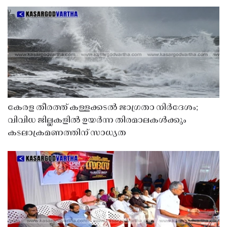
കേരള തീരത്ത് കള്ളക്കടൽ ജാഗ്രതാ നിർദേശം;
വിവിധ ജില്ലകളിൽ ഉയർന്ന തിരമാലകൾക്കും
കടലാക്രമണത്തിന് സാധ്യത