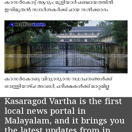
കാസർകോട്ട് ആദ്യം; മുളിയാർ പഞ്ചായത്തിൽ
ഇനിമുതൽ സന്ദർശകർക്ക് ചായ സൽക്കാരം
കാസർകോട്ടെ വിദ്യാഭ്യാസ സ്ഥാപനങ്ങൾക്ക്
വെള്ളിയാഴ്ച അവധി; പരീക്ഷകൾക്ക് മാറ്റമില്ല
Kasaragod Vartha is the first
local news portal in
Malayalam, and it brings you
the latest updates from in