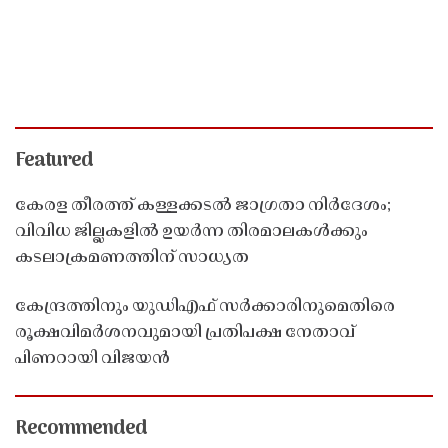
Featured
കേരള തീരത്ത് കള്ളക്കടൽ ജാഗ്രതാ നിർദേശം;
വിവിധ ജില്ലകളിൽ ഉയർന്ന തിരമാലകൾക്കും
കടലാക്രമണത്തിന് സാധ്യത
കേന്ദ്രത്തിനും യുഡിഎഫ് സർക്കാരിനുമെതിരെ
രൂക്ഷവിമർശനവുമായി പ്രതിപക്ഷ നേതാവ്
പിണറായി വിജയൻ
Recommended