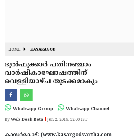
Fitr
May
Day
Eid
Al
Independence
Ad'ha
Day
Onam
HOME
KASARAGOD
J&K
State
ദുല്‍ഫുക്കാര്‍ പതിനഞ്ചാം
Haryana
വാര്‍ഷികാഘോഷത്തിന്
Assembly
State
Diwali
വെള്ളിയാഴ്ച തുടക്കമാകും
Elections
Assembly
Christmas
Elections
New-
Year
Republic
Whatsapp Group
Whatsapp Channel
Day
Budget
By
Web Desk Beta
Jun 2, 2016, 12:00 IST
Delhi
കാസര്‍കോട്: (www.kasargodvartha.com