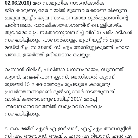
Election
Maha
02.06.2016)
മത സാമൂഹിക സാംസ്‌കാരിക
ജീവകാരുണ്യ മേഖലയില്‍ മുന്നേറിക്കൊണ്ടിരിക്കുന്ന
Shivarathri
International
പ്രമുഖ മുസ്ലീം യുവ സംഘടനയായ ദുല്‍ഫുക്കാറിന്റെ
Women's
Anti-
പതിനഞ്ചാം വാര്‍ഷികാഘോശത്തിന് വെള്ളിയാഴ്ച
തുടക്കമാകും. ഇതോടനുബന്ധിച്ച് വിവിധ പരിപാടികള്‍
Day
Drug
Attukal
സംഘടിപ്പിക്കും. പാണാര്‍ക്കുളം മുഹ് യുദ്ദീന്‍ ജുമാ
Campaign
Pongala
Holi
മസ്ജിദ് പ്രസിഡണ്ട് സി എം അബ്ദുല്ലകുഞ്ഞി ഹാജി
പതാക ഉയര്‍ത്തി ഉദ്ഘാടനം ചെയ്യും.
2025
2025
IPL
2025
Eid
റംസാന്‍ റിലീഫ്, ചികിത്സാ ധനസഹായം, സുന്നത്ത്
ക്യാമ്പ്, ഹജ്ജ് പഠന ക്ലാസ്, മെഡിക്കല്‍ ക്യാമ്പ്
Al-
Waqf
തുടങ്ങി 15 ലക്ഷത്തോളം രൂപയുടെ കാരുണ്യ
Fitr
Bill
Vishu
പ്രവര്‍ത്തനങ്ങളാണ് ദുല്‍ഫുക്കാര്‍ നടത്തുന്നത്.
വാര്‍ഷികത്തോടനുബന്ധിച്ച് 2017 മാര്‍ച്ച്
2025
Controversy
Festival
Good
അവസാനവാരത്തില്‍ സമൂഹവിവാഹവും
2025
Friday
Easter
സംഘടിപ്പിക്കും.
Observance
Sunday
By-
ടി കെ മജീദ്, എന്‍ എ ഇര്‍ഷാദ്, എച്ച് എം അസ്‌റുദ്ദീന്‍,
2025
2025
Election
Bihar
സി എം അബ്ബാസ്, ആഷിം, എന്‍ എ റിയാസ്, എന്‍ എ