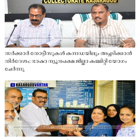
സർക്കാർ നോട്ടീസുകൾ കന്നഡയിലും അച്ചടിക്കാൻ
നിർദേശം; ഭാഷാ ന്യൂനപക്ഷ ജില്ലാ കമ്മിറ്റി യോഗം
ചേർന്നു