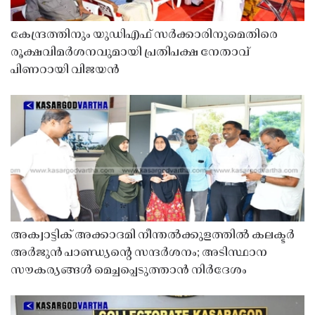
കേന്ദ്രത്തിനും യുഡിഎഫ് സർക്കാരിനുമെതിരെ
രൂക്ഷവിമർശനവുമായി പ്രതിപക്ഷ നേതാവ്
പിണറായി വിജയൻ
അക്വാട്ടിക് അക്കാദമി നീന്തൽക്കുളത്തിൽ കലക്ടർ
അർജുൻ പാണ്ഡ്യൻ്റെ സന്ദർശനം; അടിസ്ഥാന
സൗകര്യങ്ങൾ മെച്ചപ്പെടുത്താൻ നിർദേശം