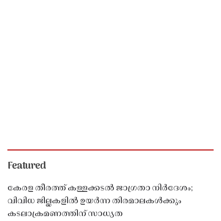
Featured
കേരള തീരത്ത് കള്ളക്കടൽ ജാഗ്രതാ നിർദേശം;
വിവിധ ജില്ലകളിൽ ഉയർന്ന തിരമാലകൾക്കും
കടലാക്രമണത്തിന് സാധ്യത