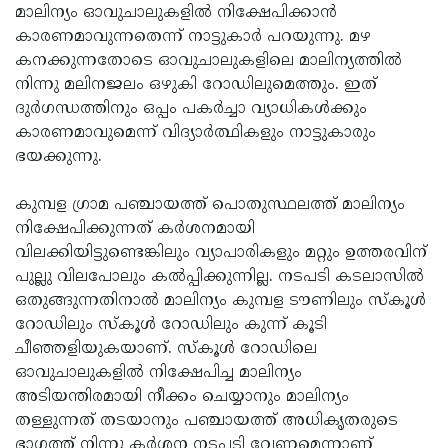
മാലിന്യം ഓവുചാലുകളില്‍ നിക്ഷേപിക്കാന്‍
കാരണമാവുന്നതെന്ന് നാട്ടുകാര്‍ പറയുന്നു. മഴ
കനക്കുന്നതോടെ ഓവുചാലുകളിലെ മാലിന്യത്തില്‍
നിന്നു മലിനജലം ഒഴുകി റോഡിലുമെത്തും. ഇത്
ദുര്‍ഗന്ധത്തിനും ഒപ്പം പകര്‍ച്ചാ വ്യാധികള്‍ക്കും
കാരണമാവുമെന്ന് വിദ്യാര്‍ത്ഥികളും നാട്ടുകാരും
ഭയക്കുന്നു.
കുമ്പള ഗ്രാമ പഞ്ചായത്ത് പൊതുസ്ഥലത്ത് മാലിന്യം
നിക്ഷേപിക്കുന്നത് കര്‍ശനമായി
വിലക്കിയിട്ടുണ്ടെങ്കിലും വ്യാപാരികളും മറ്റും ഉത്തരവിന്
പുല്ലു വിലപോലും കല്‍പ്പിക്കുന്നില്ല. നടപടി കടലാസില്‍
ഒതുങ്ങുന്നതിനാല്‍ മാലിന്യം കുമ്പള ടൗണിലും സ്‌കൂള്‍
റോഡിലും സ്‌കൂള്‍ റോഡിലും കുന്ന് കൂടി
ചീഞ്ഞളിയുകയാണ്. സ്‌കൂള്‍ റോഡിലെ
ഓവുചാലുകളില്‍ നിക്ഷേപിച്ച മാലിന്യം
അടിയന്തിരമായി നീക്കം ചെയ്യാനും മാലിന്യം
തള്ളുന്നത് തടയാനും പഞ്ചായത്ത് അധികൃതരുടെ
ഭാഗത്ത് നിന്നു കര്‍ശന നടപടി വേണമെന്നാണ്