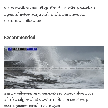
കേന്ദ്രത്തിനും യുഡിഎഫ് സർക്കാരിനുമെതിരെ
രൂക്ഷവിമർശനവുമായി പ്രതിപക്ഷ നേതാവ്
പിണറായി വിജയൻ
Recommended
കേരള തീരത്ത് കള്ളക്കടൽ ജാഗ്രതാ നിർദേശം;
വിവിധ ജില്ലകളിൽ ഉയർന്ന തിരമാലകൾക്കും
കടലാക്രമണത്തിന് സാധ്യത