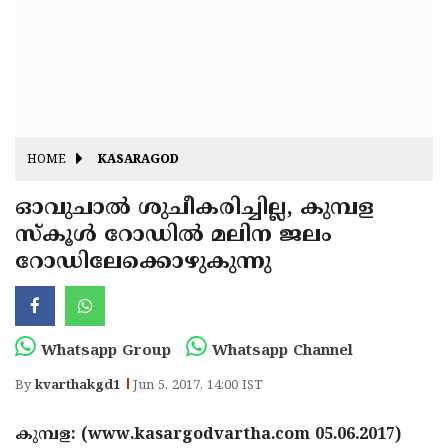
Fitr
May
Day
Eid
Al
Independence
Ad'ha
Day
Onam
HOME
KASARAGOD
J&K
State
ഓവുചാല്‍ ശുചീകരിച്ചില്ല, കുമ്പള
Haryana
സ്‌കൂള്‍ റോഡില്‍ മലിന ജലം
Assembly
State
Diwali
റോഡിലേക്കൊഴുകുന്നു
Elections
Assembly
Christmas
Elections
New-
Year
Republic
Whatsapp Group
Whatsapp Channel
Day
Budget
By
kvarthakgd1
Jun 5, 2017, 14:00 IST
Delhi
കുമ്പള: (www.kasargodvartha.com 05.06.2017)