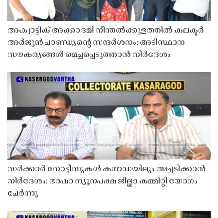
അക്വാട്ടിക് അക്കാദമി നീന്തൽക്കുളത്തിൽ കലക്ടർ
അർജുൻ പാണ്ഡ്യൻ്റെ സന്ദർശനം; അടിസ്ഥാന
സൗകര്യങ്ങൾ മെച്ചപ്പെടുത്താൻ നിർദേശം
സർക്കാർ നോട്ടീസുകൾ കന്നഡയിലും അച്ചടിക്കാൻ
നിർദേശം; ഭാഷാ ന്യൂനപക്ഷ ജില്ലാ കമ്മിറ്റി യോഗം
ചേർന്നു