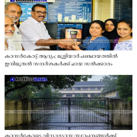
കാസർകോട്ട് ആദ്യം; മുളിയാർ പഞ്ചായത്തിൽ
ഇനിമുതൽ സന്ദർശകർക്ക് ചായ സൽക്കാരം
കാസർകോട്ടെ വിദ്യാഭ്യാസ സ്ഥാപനങ്ങൾക്ക്