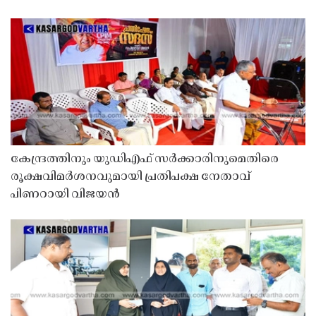
കേന്ദ്രത്തിനും യുഡിഎഫ് സർക്കാരിനുമെതിരെ
രൂക്ഷവിമർശനവുമായി പ്രതിപക്ഷ നേതാവ്
പിണറായി വിജയൻ