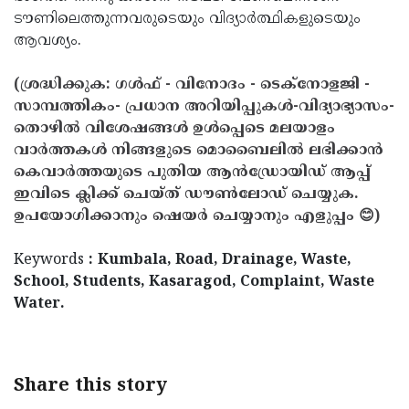
ടൗണിലെത്തുന്നവരുടെയും വിദ്യാര്‍ത്ഥികളുടെയും
ആവശ്യം.
(ശ്രദ്ധിക്കുക: ഗൾഫ് - വിനോദം - ടെക്നോളജി -
സാമ്പത്തികം- പ്രധാന അറിയിപ്പുകൾ-വിദ്യാഭ്യാസം-
തൊഴിൽ വിശേഷങ്ങൾ ഉൾപ്പെടെ മലയാളം
വാർത്തകൾ നിങ്ങളുടെ മൊബൈലിൽ ലഭിക്കാൻ
കെവാർത്തയുടെ പുതിയ ആൻഡ്രോയിഡ് ആപ്പ്
ഇവിടെ ക്ലിക്ക് ചെയ്ത് ഡൗൺലോഡ് ചെയ്യുക.
ഉപയോഗിക്കാനും ഷെയർ ചെയ്യാനും എളുപ്പം 😊)
Keywords
: Kumbala, Road, Drainage, Waste,
School, Students, Kasaragod, Complaint, Waste
Water.
Share this story