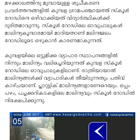
Election
Maha
മഴക്കാലത്തിനു മുമ്പായുള്ള ശുചീകരണ
പ്രവര്‍ത്തനങ്ങളില്‍ കുമ്പള ഗ്രാമപഞ്ചായത്ത് സ്‌കൂള്‍
Shivarathri
International
റോഡിനെ ഒഴിവാക്കിയത് വിദ്യാര്‍ത്ഥികള്‍ക്ക്
Women's
Anti-
ദുരിതമാവുന്നു. സ്‌കൂള്‍ റോഡിലെ ഓവുചാലുകള്‍
മാലിന്യകൂമ്പാരമായി മാറിയതാണ് മലിനജലം
Day
Drug
Attukal
റോഡിലൂടെ ഒഴുകാന്‍ കാരണമാകുന്നത്.
Campaign
Pongala
Holi
കുമ്പളയിലെ ഒട്ടുമിക്ക വ്യാപാര സ്ഥാപനങ്ങളില്‍
2025
2025
IPL
നിന്നും മാലിന്യം വലിച്ചെറിയുന്നത് കുമ്പള സ്‌കൂള്‍
2025
Eid
റോഡിലെ ഓവുചാലുകളിലാണ്. രാത്രിയായാല്‍
മാലിന്യങ്ങള്‍ക്ക് വ്യാപാരികള്‍ തീയിടുന്നതും പതിവ്
Al-
Waqf
കാഴ്ചയാണ്. പ്ലാസ്റ്റിക് മാലിന്യങ്ങളാണേറെയും. ഒപ്പം
Fitr
Bill
Vishu
പഴം, പച്ചക്കറികടകളിലെ മാലിന്യവും സ്‌കൂള്‍ റോഡില്‍
നിക്ഷേപിക്കുന്നു.
2025
Controversy
Festival
Good
2025
Friday
Easter
Observance
Sunday
By-
2025
2025
Election
Bihar