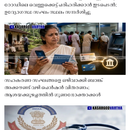
റോഡിലെ വെള്ളക്കെട്ട് പരിഹരിക്കാൻ ഇടപെടൽ;
ഉദ്യോഗസ്ഥ സംഘം സ്ഥലം സന്ദർശിച്ചു
സഹകരണ സംഘങ്ങളെ ഒഴിവാക്കി ബാങ്ക്
അക്കൗണ്ട് വഴി പെൻഷൻ വിതരണം;
ആശയക്കുഴപ്പത്തിൽ ഗുണഭോക്താക്കൾ