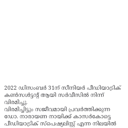
2022 ഡിസംബർ 31ന് സീനിയർ പീഡിയാട്രിക്
കൺസൾട്ടന്റ് ആയി സർവീസിൽ നിന്ന്
വിരമിച്ചു.
വിരമിച്ചിട്ടും സജീവമായി പ്രവർത്തിക്കുന്ന
ഡോ. നാരായണ നായിക്ക് കാസർകോട്ടെ
പീഡിയാട്രിക് സ്പെഷ്യലിസ്റ്റ് എന്ന നിലയിൽ