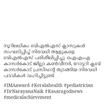
നൂറിലധികം ബിഎൽഎസ് ക്ലാസുകൾ
സംഘടിപ്പിച്ച് നിരവധി ആളുകളെ
ബിഎൽഎസ് പരിശീലിപ്പിച്ചു. ഐഎംഎ
കാസർകോട് ജില്ലാ കൺവീനർ, റോട്ടറി ക്ലബ്
കാസർകോട് പ്രസിഡന്റ് തുടങ്ങിയ നിരവധി
പദവികൾ വഹിച്ചിട്ടുണ്ട്.
#IMAaward #Keralahealth #pediatrician
#DrNarayanaNaik #Kasaragodnews
#medicalachievement