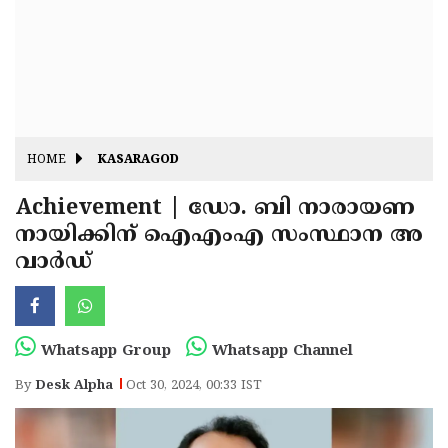
Fitr
May
Day
Eid
Al
Independence
Ad'ha
Day
Onam
HOME
KASARAGOD
J&K
State
Achievement | ഡോ. ബി നാരായണ
Haryana
നായിക്കിന് ഐഎംഎ സംസ്ഥാന അ
Assembly
State
Diwali
വാർഡ്
Elections
Assembly
Christmas
Elections
New-
Year
Republic
Whatsapp Group
Whatsapp Channel
Day
Budget
By
Desk Alpha
Oct 30, 2024, 00:33 IST
Delhi