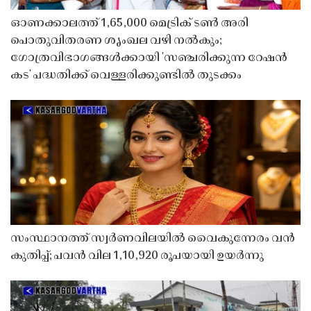
ഓണക്കാലത്ത് 1,65,000 മെട്രിക് ടൺ അരി
പൊതുവിതരണ ശൃംഖല വഴി നൽകും;
ഗോത്രവിഭാഗങ്ങൾക്കായി 'സഞ്ചരിക്കുന്ന റേഷൻ
കട' പദ്ധതിക്ക് വെള്ളരിക്കുണ്ടിൽ തുടക്കം
സംസ്ഥാനത്ത് സ്വർണവിലയിൽ വൈകുന്നേരം വൻ
കുതിപ്പ്; പവൻ വില 1,10,920 രൂപയായി ഉയർന്നു