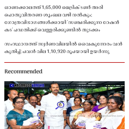
ഓണക്കാലത്ത് 1,65,000 മെട്രിക് ടൺ അരി
പൊതുവിതരണ ശൃംഖല വഴി നൽകും;
ഗോത്രവിഭാഗങ്ങൾക്കായി 'സഞ്ചരിക്കുന്ന റേഷൻ
കട' പദ്ധതിക്ക് വെള്ളരിക്കുണ്ടിൽ തുടക്കം
സംസ്ഥാനത്ത് സ്വർണവിലയിൽ വൈകുന്നേരം വൻ
കുതിപ്പ്; പവൻ വില 1,10,920 രൂപയായി ഉയർന്നു
Recommended