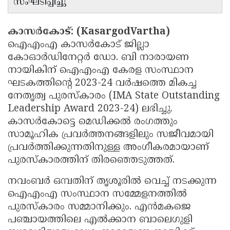
സംഘടിപ്പിച്ചു
Updates
Assembly
Kerala
Polls
കാസർകോട്: (KasargodVartha)
Local
Look
ഐഎംഎ കാസർകോട് ജില്ലാ
Body
Back
കോഓർഡിനേറ്റർ ഡോ. ബി നാരായണ
Election
2025
നായികിന് ഐഎംഎ കേരള സംസ്ഥാന
ഘടകത്തിന്റെ 2023-24 വർഷത്തെ മികച്ച
നേതൃത്വ പുരസ്‌കാരം (IMA State Outstanding
Leadership Award 2023-24) ലഭിച്ചു.
കാസർകോട്ടെ മെഡിക്കൽ രംഗത്തും
സാമൂഹിക പ്രവർത്തനങ്ങളിലും സജീവമായി
പ്രവർത്തിക്കുന്നതിനുള്ള അംഗീകരമായാണ്
പുരസ്‌കാരത്തിന് തിരഞ്ഞെടുത്തത്.
നവംബർ ഒമ്പതിന് തൃശൂരിൽ വെച്ച് നടക്കുന്ന
ഐഎംഎ സംസ്ഥാന സമ്മേളനത്തിൽ
പുരസ്‌കാരം സമ്മാനിക്കും. എൻമകജെ
പഞ്ചായത്തിലെ എൽക്കാന ബാലെഗുളി