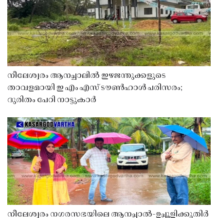
നീലേശ്വരം ആനച്ചാലിൽ ഇഴജന്തുക്കളുടെ
താവളമായി ഇ എം എസ് ടൗൺഹാൾ പരിസരം;
ദുരിതം പേറി നാട്ടുകാർ
നീലേശ്വരം നഗരസഭയിലെ ആനച്ചാൽ-ഉച്ചൂളിക്കുതിർ