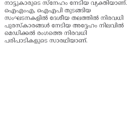
നാട്ടുകാരുടെ സ്നേഹം നേടിയ വ്യക്തിയാണ്.
ഐഎംഎ, ഐഎപി തുടങ്ങിയ
സംഘടനകളിൽ ദേശീയ തലത്തിൽ നിരവധി
പുരസ്കാരങ്ങൾ നേടിയ അദ്ദേഹം നിലവിൽ
മെഡിക്കൽ രംഗത്തെ നിരവധി
പരിപാടികളുടെ സാരഥിയാണ്.