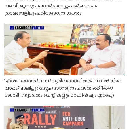
വലവീശുന്നു; കാസർകോട്ടും കർണാടക
ഗ്രാമങ്ങളിലും പരിശോധന ശക്തം
‘എൻഡോസൾഫാൻ ദുരിതബാധിതർക്ക് നൽകിയ
വാക്ക് പാലിച്ചു’; സ്നേഹസാന്ത്വനം പദ്ധതിക്ക് 14.40
കോടി, സ്വാഗതം ചെയ്ത് കല്ലട്ര മാഹിൻ എംഎൽഎ