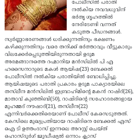
Election
പോലീസില്‍ പരാതി
Maha
നല്‍കിയ നവവധുവിന്
Shivarathri
International
ഭര്‍തൃ ഗൃഹത്തില്‍
Women's
നേരിടേണ്ടി വന്നത്
Anti-
കടുത്ത പീഡനങ്ങള്‍.
Day
Drug
Attukal
സ്വര്‍ണ്ണാഭരണങ്ങള്‍ ധരിക്കുന്നതിനും ഭക്ഷണം
Campaign
Pongala
കഴിക്കുന്നതിനും വരെ തനിക്ക് ഭര്‍ത്താവും വീട്ടുകാരും
Holi
വിലക്കേര്‍പ്പെടുത്തിയിരുന്നതായി ഉദുമ
2025
2025
IPL
അരമങ്ങാനത്തെ റഹ്മാനിയ മന്‍സിലില്‍ പി എ
2025
ഹസൈനാറുടെ മകള്‍ ആയിഷ(23) ബേക്കല്‍
Eid
പോലീസില്‍ നല്‍കിയ പരാതിയില്‍ ബോധിപ്പിച്ചു.
Al-
Waqf
ആയിഷയുടെ പരാതി പ്രകാരം ഉദുമ പാക്യാരയിലെ
Fitr
Bill
തസ്‌ലീന മന്‍സിലില്‍ ഇബ്രാഹിമിന്റെ മകന്‍ റാഷിദ്(26),
Vishu
മാതാവ് കുഞ്ഞിബി(50), റാഷിദിന്റെ സഹോദരങ്ങളായ
2025
Controversy
Festival
Good
മുഹമ്മദ് നൗഷാദ്(21), തസ്‌ലീന(22)
2025
Friday
എന്നിവര്‍ക്കെതിരെയാണ് പോലീസ് കേസെടുത്തത്.
Easter
കേസിലെ മുഖ്യപ്രതിയായ റാഷിദിനെ ബേക്കല്‍ എസ്
Observance
Sunday
By-
ഐ ടി ഉത്തംദാസ് ഇന്നലെ അറസ്റ്റ് ചെയ്ത്
2025
2025
Election
ഹൊസ്ദുര്‍ഗ് ജുഡീഷ്യല്‍ ഒന്നാം ക്ലാസ്
Bihar