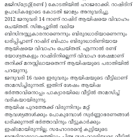
മജിസ്‌ട്രേറ്റ്(രണ്ട് ) കോടതിയില്‍ ഹാജരാക്കി. റാഷിദിന്
Updates
Assembly
Kerala
ഉപാധികളോടെ കോടതി ജാമ്യം അനുവദിച്ചു.
Polls
Local
2012 ജനുവരി 14 നാണ് റാഷിദ് ആയിഷയെ വിവാഹം
Look
ചെയ്തത്. സിങ്കപ്പൂരില്‍ വലിയ
Body
Back
ബിസിനസ്സുകാരനാണെന്നും ബിരുദധാരിയാണെന്നും
Election
2025
ധരിപ്പിച്ചാണ് റാഷിദ് ബിഫാം ബിരുദധാരിണിയായ
ആയിഷയെ വിവാഹം ചെയ്തത്. എന്നാല്‍ രണ്ട്
യോഗ്യതകളും റാഷിദിനില്ലെന്ന് വിവാഹ ശേഷമാണ്
തനിക്ക് മനസ്സിലായതെന്ന് ആയിഷയുടെ പരാതിയില്‍
പറയുന്നു.
ജനുവരി 16 വരെ ഇരുവരും ആയിഷയുടെ വീട്ടിലാണ്
താമസിച്ചിരുന്നത്. ഇതിന് ശേഷം ആയിഷ
ഭര്‍ത്താവിനൊപ്പം പാക്യാരയിലെ വീട്ടില്‍ താമസിച്ച്
വരികയായിരുന്നു.
ആയിഷ പുറത്തേക്ക് വിരുന്നിനും മറ്റ്
ആവശ്യങ്ങള്‍ക്കും പോകുമ്പോള്‍ സ്വര്‍ണ്ണാഭരണങ്ങള്‍
ധരിക്കുന്നത് ഭര്‍ത്താവിനും വീട്ടുകാര്‍ക്കും
ഇഷ്ടമായിരുന്നില്ല. സഹോദരന്റെ കുട്ടിയുടെ