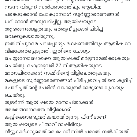
ജന്മദിനാഘോഷത്തിലും പിതൃ സഹോദരിയുടെ വീട്ടില്‍
നടന്ന വിരുന്ന് സല്‍ക്കാരത്തിലും ആയിഷ
പങ്കെടുക്കാന്‍ പോകുമ്പോള്‍ സ്വര്‍ണ്ണാഭരണങ്ങള്‍
ധരിക്കാന്‍ അനുവദിച്ചില്ല. ആയിഷയുടെ
ആഭരണങ്ങളത്രയും ഭര്‍തൃവീട്ടുകാര്‍ പിടിച്ച്
വെക്കുകയായിരുന്നു.
ഇതിന് പുറമെ പലപ്പോഴും ഭക്ഷണത്തിനും ആയിഷക്ക്
വിലക്കേര്‍പ്പെടുത്തി. ഇതിനെ ചോദ്യം
ചെയ്യുമ്പോഴൊക്കെ ആയിഷക്ക് മര്‍ദ്ദനമേല്‍ക്കുകയും
ചെയ്തു. ഫെബ്രുവരി 27 ന് ആയിഷയുടെ
മാതാപിതാക്കള്‍ റാഷിദിന്റെ വീട്ടിലെത്തുകയും
മകളുടെ സ്വര്‍ണ്ണാഭരണങ്ങള്‍ പിടിച്ചുവെച്ചതിനെ കുറിച്ച്
ചോദിച്ചതിന്റെ പേരില്‍ വാക്കുതര്‍ക്കമുണ്ടാകുകയും
ചെയ്തു.
തുടര്‍ന്ന് ആയിഷയെ മാതാപിതാക്കള്‍
അരമങ്ങാനത്തെ വീട്ടിലേക്ക്
കൂട്ടിക്കൊണ്ടുവരികയായിരുന്നു. പിന്നീടാണ്
ആയിഷയുടെ പിതാവ് റാഷിദിനും
വീട്ടുകാര്‍ക്കുമെതിരെ പോലീസില്‍ പരാതി നല്‍കിയത്.