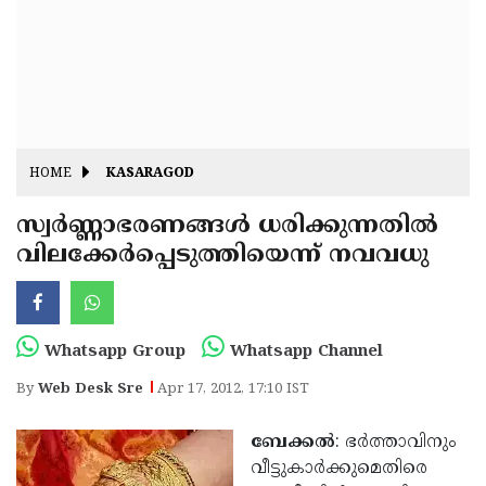
Fitr
May
Day
Eid
Al
Independence
Ad'ha
Day
Onam
HOME
KASARAGOD
J&K
State
സ്വര്‍ണ്ണാഭരണങ്ങള്‍ ധരിക്കുന്നതില്‍
Haryana
വിലക്കേര്‍പ്പെടുത്തിയെന്ന് നവവധു
Assembly
State
Diwali
Elections
Assembly
Christmas
Elections
New-
Whatsapp Group
Whatsapp Channel
Year
Republic
By
Web Desk Sre
Apr 17, 2012, 17:10 IST
Day
Budget
ബേക്കല്‍
: ഭര്‍ത്താവിനും
Delhi
വീട്ടുകാര്‍ക്കുമെതിരെ