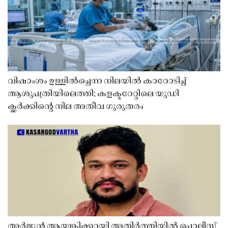
വിഷാംശം ഉള്ളിൽച്ചെന്ന നിലയിൽ കാറോടിച്ച്
ആശുപത്രിയിലെത്തി; കളക്ടറേറ്റിലെ യുഡി
ക്ലർക്കിൻ്റെ നില അതീവ ഗുരുതരം
അർജുൻ ആയങ്കിക്കായി അതിർത്തിയിൽ പൊലീസ്