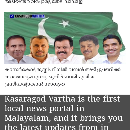
അടിയന്തര റിപ്പോർട്ട് തേടി ഡിഡിഇ
കാസർകോട്ട് മുസ്ലിം ലീഗിൽ വമ്പൻ അഴിച്ചുപണിക്ക്
കളമൊരുങ്ങുന്നു; മുനീർ ഹാജി പുതിയ
പ്രസിഡൻ്റാകാൻ സാധ്യത
Kasaragod Vartha is the first
local news portal in
Malayalam, and it brings you
the latest updates from in