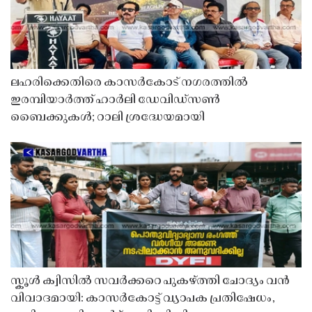
ലഹരിക്കെതിരെ കാസർകോട് നഗരത്തിൽ
ഇരമ്പിയാർത്ത് ഹാർലി ഡേവിഡ്‌സൺ
ബൈക്കുകൾ; റാലി ശ്രദ്ധേയമായി
സ്കൂൾ ക്വിസിൽ സവർക്കറെ പുകഴ്ത്തി ചോദ്യം വൻ
വിവാദമായി: കാസർകോട്ട് വ്യാപക പ്രതിഷേധം,