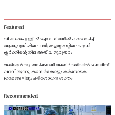
Featured
വിഷാംശം ഉള്ളിൽച്ചെന്ന നിലയിൽ കാറോടിച്ച്
ആശുപത്രിയിലെത്തി; കളക്ടറേറ്റിലെ യുഡി
ക്ലർക്കിൻ്റെ നില അതീവ ഗുരുതരം
അർജുൻ ആയങ്കിക്കായി അതിർത്തിയിൽ പൊലീസ്
വലവീശുന്നു; കാസർകോട്ടും കർണാടക
ഗ്രാമങ്ങളിലും പരിശോധന ശക്തം
Recommended