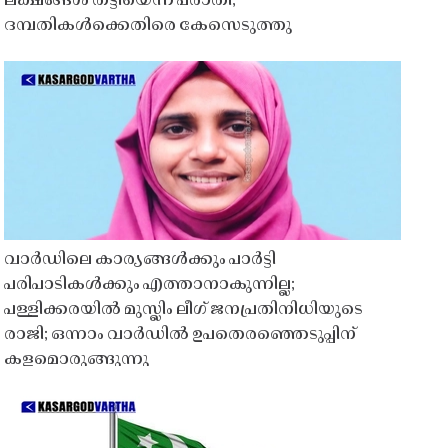
ലക്ഷങ്ങൾ തട്ടിയെന്ന പരാതി;
ദമ്പതികൾക്കെതിരെ കേസെടുത്തു
വാർഡിലെ കാര്യങ്ങൾക്കും പാർട്ടി
പരിപാടികൾക്കും എത്താനാകുന്നില്ല;
പള്ളിക്കരയിൽ മുസ്ലിം ലീഗ് ജനപ്രതിനിധിയുടെ
രാജി; ഒന്നാം വാർഡിൽ ഉപതെരഞ്ഞെടുപ്പിന്
കളമൊരുങ്ങുന്നു