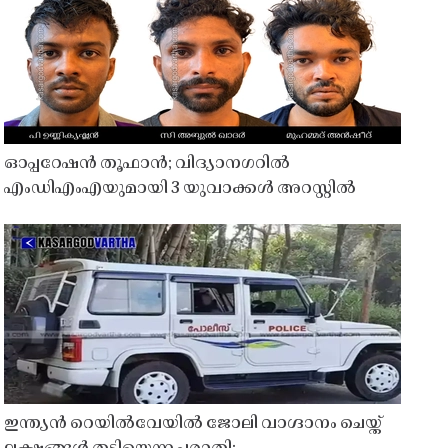
ഓപ്പറേഷൻ തൂഫാൻ; വിദ്യാനഗറിൽ
എംഡിഎംഎയുമായി 3 യുവാക്കൾ അറസ്റ്റിൽ
ഇന്ത്യൻ റെയിൽവേയിൽ ജോലി വാഗ്ദാനം ചെയ്ത്