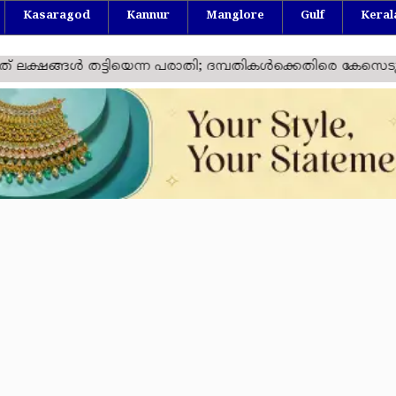
Kasaragod
Kannur
Manglore
Gulf
Keral