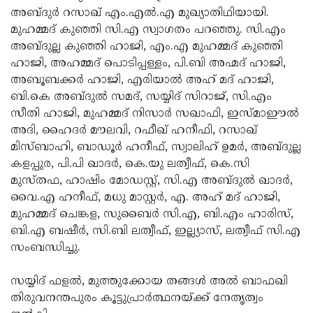
അബ്ദുര്‍ റസാഖ് എം.എല്‍.എ മുഖ്യാതിഥിയായി.
Updates
Assembly
Kerala
മുഹമ്മദ് കുഞ്ഞി സി.എ സ്വാഗതം പറഞ്ഞു. സി.എം
Polls
Local
Look
അബ്ദുല്ല കുഞ്ഞി ഹാജി, എം.എ മുഹമ്മദ് കുഞ്ഞി
ഹാജി, അഹമ്മദ് പൊടിപ്പള്ളം, പി.ബി അഹ്മദ് ഹാജി,
Body
Back
അബൂബക്കര്‍ ഹാജി, എരിയാല്‍ അഹ് മദ് ഹാജി,
Election
2025
ബി.കെ അബ്ദുല്‍ സമദ്, സയ്യിദ് സിറാജ്, സി.എം
സീതി ഹാജി, മുഹമ്മദ് നിസാര്‍ സഖാഫി, ഇസ്മാഈല്‍
അദി, ഹൈദര്‍ മൗലവി, റഫീഖ് ഹനീഫി, റസാഖ്
മിസ്ബാഹി, ബാഡൂര്‍ ഹനീഫ്, സ്വാലിഹ് ഉമര്‍, അബ്ദുല്ല
കളപ്പുര, പി.പി ഖാദര്‍, കെ.യു ലത്വീഫ്, കെ.സി
മുസ്തഫ, ഹാഷിം മോഡസ്റ്റ്, സി.എ അബ്ദുല്‍ ഖാദര്‍,
വൈ.എ ഹനീഫ്, മധു മാസ്റ്റര്‍, എ. അഹ് മദ് ഹാജി,
മുഹമ്മദ് ചെങ്കള, സുബൈര്‍ സി.എ, ബി.എം ഹാരിസ്,
ബി.എ ബഷീര്‍, സി.ബി ലത്വീഫ്, ഇല്ല്യാസ്, ലത്വീഫ് സി.എ
സംബന്ധിച്ചു.
സയ്യിദ് ഫളല്‍, മുത്തുക്കോയ തങ്ങള്‍ അല്‍ ബാഫഖി
തിരുവനന്തപുരം കൂട്ടുപ്രാര്‍ത്ഥനയ്ക്ക് നേതൃത്വം