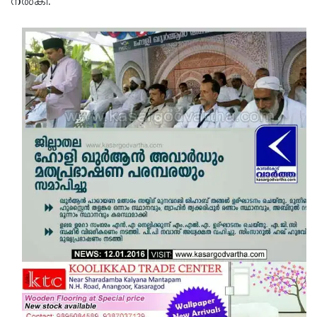
നല്‍കി.