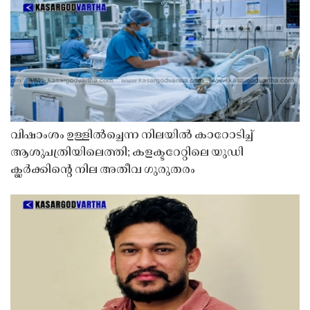
വിഷാംശം ഉള്ളിൽച്ചെന്ന നിലയിൽ കാറോടിച്ച്
ആശുപത്രിയിലെത്തി; കളക്ടറേറ്റിലെ യുഡി
ക്ലർക്കിൻ്റെ നില അതീവ ഗുരുതരം