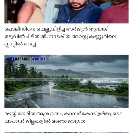
പൊലീസിനെ വെല്ലുവിളിച്ച അർജുൻ ആയങ്കി
ഒടുവിൽ പിടിയിൽ; നാടകീയ അറസ്റ്റ് കണ്ണൂരിലെ
ഫ്ലാറ്റിൽ വെച്ച്
മഴയ്ക്ക് നേരിയ ആശ്വാസം; കാസർകോട് ഉൾപ്പെടെ 4
വടക്കൻ ജില്ലകളിൽ മഞ്ഞ ജാഗ്രത