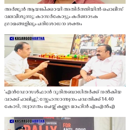
അർജുൻ ആയങ്കിക്കായി അതിർത്തിയിൽ പൊലീസ്
വലവീശുന്നു; കാസർകോട്ടും കർണാടക
ഗ്രാമങ്ങളിലും പരിശോധന ശക്തം
‘എൻഡോസൾഫാൻ ദുരിതബാധിതർക്ക് നൽകിയ
വാക്ക് പാലിച്ചു’; സ്നേഹസാന്ത്വനം പദ്ധതിക്ക് 14.40
കോടി, സ്വാഗതം ചെയ്ത് കല്ലട്ര മാഹിൻ എംഎൽഎ