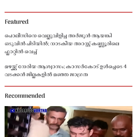
Featured
പൊലീസിനെ വെല്ലുവിളിച്ച അർജുൻ ആയങ്കി
ഒടുവിൽ പിടിയിൽ; നാടകീയ അറസ്റ്റ് കണ്ണൂരിലെ
ഫ്ലാറ്റിൽ വെച്ച്
മഴയ്ക്ക് നേരിയ ആശ്വാസം; കാസർകോട് ഉൾപ്പെടെ 4
വടക്കൻ ജില്ലകളിൽ മഞ്ഞ ജാഗ്രത
Recommended