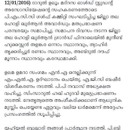
Election
Maha
12/01/2016)
ദാറുല്‍ ഉലൂം മദ്‌റസ ഓള്‍ഡ് സ്റ്റുഡന്റ്
അസോസിയേഷന്റെ സഹകരണത്തോടെ
Shivarathri
International
പി.എം.സി.സി ഗള്‍ഫ് കമ്മിറ്റി സംഘടിപ്പിച്ച ജില്ലാ തല
Women's
Anti-
ഹോളി ഖുര്‍ആന്‍ അവാര്‍ഡും മതപ്രഭാഷണ
പരമ്പരയും സമാപിച്ചു. സമാപന ദിവസം നടന്ന ജില്ലാ
Day
Drug
Attukal
തല ഹോളി ഖുര്‍ആന്‍ ഗ്രാന്‍ഡ് ഫിനാലെയില്‍ മുനീബ്
Campaign
Pongala
Holi
ഹുസ്സൈന്‍ തളങ്കര ഒന്നാം സ്ഥാനവും, ത്വാഹിര്‍
തൃക്കരിപ്പൂര്‍ രണ്ടാം സ്ഥാനവും, അബ്ദുല്‍ റൗഫ്
2025
2025
IPL
മൂന്നാം സ്ഥാനവും കരസ്ഥമാക്കി.
2025
Eid
ഉലമ ഉമറാ സംഗമം എന്‍.എ നെല്ലിക്കുന്ന്
Al-
Waqf
എം.എല്‍.എ. ഉദ്ഘാടനം ചെയ്തു. എ.ജി.സി ബഷീര്‍
Fitr
Bill
Vishu
വിശദീകരണം നടത്തി. പി.പി നവാസ് അധ്യക്ഷത
വഹിച്ചു. സിംസാറുല്‍ ഹഖ് ഹുദവി മുഖ്യപ്രഭാഷണം
2025
Controversy
Festival
Good
നടത്തി. നേതൃത്വത്തെ അംഗീകരിക്കലാണ് ആധുനിക
2025
Friday
Easter
മുസ്ലിം ചെയ്യേണ്ട ഏറ്റവും വലിയ ധര്‍മമെന്ന് അദ്ദേഹം
പ്രസംഗത്തില്‍ സൂചിപ്പിച്ചു.
Observance
Sunday
By-
2025
2025
Election
Bihar
യഹ്‌യല്‍ ബുഖാരി തങ്ങള്‍ പ്രാര്‍ത്ഥന നടത്തി. പി.ബി