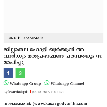
Fitr
May
Day
Eid
Al
Independence
Ad'ha
Day
Onam
HOME
KASARAGOD
J&K
State
ജില്ലാതല ഹോളി ഖുര്‍ആന്‍ അ
Haryana
വാര്‍ഡും മതപ്രഭാഷണ പരമ്പരയും സ
Assembly
State
Diwali
മാപിച്ചു
Elections
Assembly
Christmas
Elections
New-
Year
Republic
Whatsapp Group
Whatsapp Channel
Day
Budget
By
kvarthakgd1
Jan 12, 2016, 10:33 IST
Delhi
നാലാംമൈല്‍: (www.kasargodvartha.com