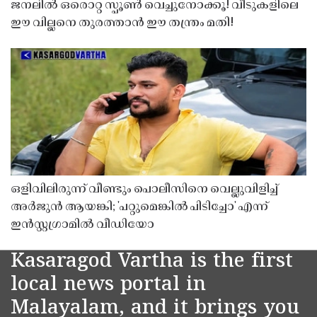
ജനലിൽ ഒരൊറ്റ സ്പൂൺ വെച്ചുനോക്കൂ! വീടുകളിലെ
ഈ വില്ലനെ തുരത്താൻ ഈ തന്ത്രം മതി!
ഒളിവിലിരുന്ന് വീണ്ടും പൊലീസിനെ വെല്ലുവിളിച്ച്
അർജുൻ ആയങ്കി; 'പറ്റുമെങ്കിൽ പിടിച്ചോ' എന്ന്
ഇൻസ്റ്റഗ്രാമിൽ വീഡിയോ
Kasaragod Vartha is the first
local news portal in
Malayalam, and it brings you