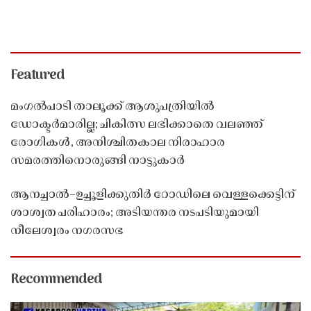
Featured
മംഗൽപാടി താലൂക്ക് ആശുപത്രിയിൽ
ഡോക്ടർമാരില്ല; ചികിത്സ ലഭിക്കാതെ വലഞ്ഞ്
രോഗികൾ, അനിശ്ചിതകാല നിരാഹാര
സമരത്തിനൊരുങ്ങി നാട്ടുകാർ
ആനച്ചാൽ–ഉച്ചൂളിക്കുതിർ റോഡിലെ വെള്ളക്കെട്ടിന്
ശാശ്വത പരിഹാരം; അടിയന്തര നടപടിയുമായി
നീലേശ്വരം നഗരസഭ
Recommended