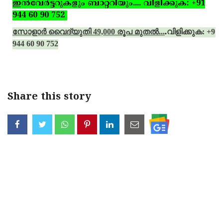
ഇന്‍വേര്‍ട്ടറുകളും ബാറ്ററിയും.... വിളിക്കുക: +91
944 60 90 752
സോളാര്‍ വൈദ്യുതി 49,000 രൂപ മുതല്‍...
.
വിളിക്കുക: +91
944 60 90 752
Share this story