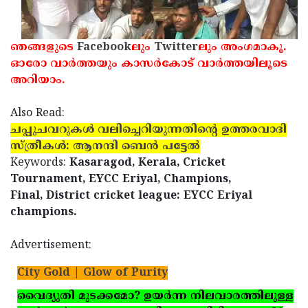
ഞങ്ങളുടെ
Facebook
ലും
Twitter
ലും അംഗമാകൂ.
ഓരോ വാര്‍ത്തയും കാസര്‍കോട് വാര്‍ത്തയിലൂടെ
അറിയാം.
Also Read:
ചപ്പുചവറുകള്‍ വലിച്ചെറിയുന്നതിന്റെ ഉത്തരവാദി
സ്ത്രീകള്‍: ആനന്ദി ബെന്‍ പട്ടേല്‍
Keywords:
Kasaragod, Kerala, Cricket
Tournament, EYCC Eriyal, Champions,
Final, District cricket league: EYCC Eriyal
champions.
Advertisement:
City Gold | Glow of Purity
വൈദ്യുതി മുടക്കമോ? ഉയര്‍ന്ന നിലവാരത്തിലുള്ള