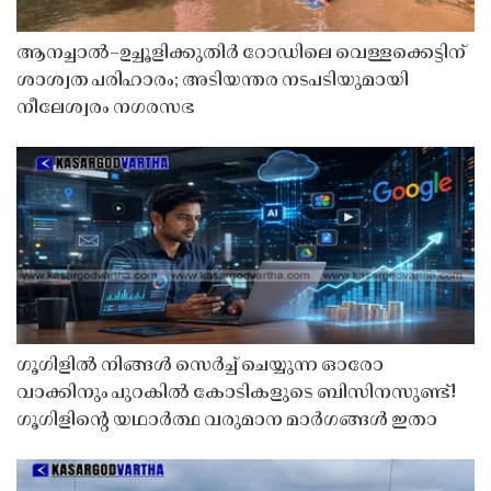
ആനച്ചാൽ–ഉച്ചൂളിക്കുതിർ റോഡിലെ വെള്ളക്കെട്ടിന്
ശാശ്വത പരിഹാരം; അടിയന്തര നടപടിയുമായി
നീലേശ്വരം നഗരസഭ
ഗൂഗിളിൽ നിങ്ങൾ സെർച്ച് ചെയ്യുന്ന ഓരോ
വാക്കിനും പുറകിൽ കോടികളുടെ ബിസിനസുണ്ട്!
ഗൂഗിളിന്റെ യഥാർത്ഥ വരുമാന മാർഗങ്ങൾ ഇതാ