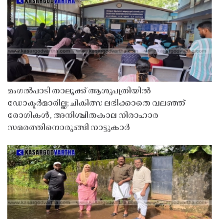
മംഗൽപാടി താലൂക്ക് ആശുപത്രിയിൽ
ഡോക്ടർമാരില്ല; ചികിത്സ ലഭിക്കാതെ വലഞ്ഞ്
രോഗികൾ, അനിശ്ചിതകാല നിരാഹാര
സമരത്തിനൊരുങ്ങി നാട്ടുകാർ