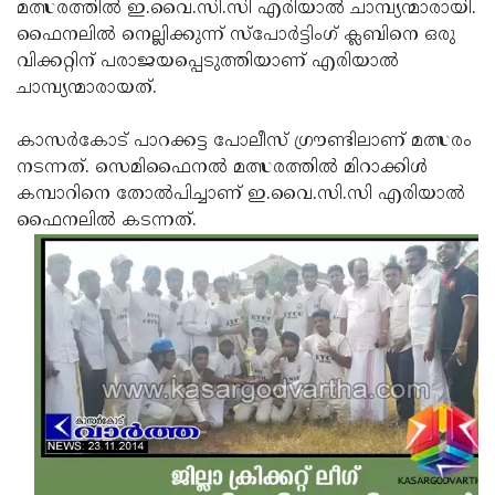
Election
മത്സരത്തില്‍ ഇ.വൈ.സി.സി എരിയാല്‍ ചാമ്പ്യന്മാരായി.
Maha
ഫൈനലില്‍ നെല്ലിക്കുന്ന് സ്‌പോര്‍ട്ടിംഗ് ക്ലബിനെ ഒരു
Shivarathri
International
വിക്കറ്റിന് പരാജയപ്പെടുത്തിയാണ് എരിയാല്‍
Women's
ചാമ്പ്യന്മാരായത്.
Anti-
Day
Drug
Attukal
കാസര്‍കോട് പാറക്കട്ട പോലീസ് ഗ്രൗണ്ടിലാണ് മത്സരം
Campaign
Pongala
നടന്നത്. സെമിഫൈനല്‍ മത്സരത്തില്‍ മിറാക്കിള്‍
Holi
കമ്പാറിനെ തോല്‍പിച്ചാണ് ഇ.വൈ.സി.സി എരിയാല്‍
2025
2025
IPL
ഫൈനലില്‍ കടന്നത്.
2025
Eid
Al-
Waqf
Fitr
Bill
Vishu
2025
Controversy
Festival
Good
2025
Friday
Easter
Observance
Sunday
By-
2025
2025
Election
Bihar