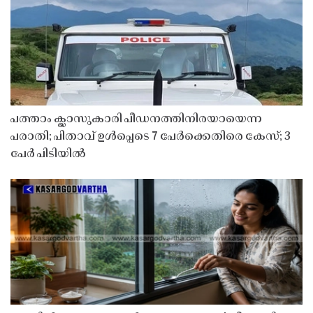
പത്താം ക്ലാസുകാരി പീഡനത്തിനിരയായെന്ന
പരാതി; പിതാവ് ഉൾപ്പെടെ 7 പേർക്കെതിരെ കേസ്; 3
പേർ പിടിയിൽ