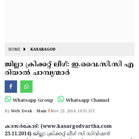
Fitr
May
Day
Eid
Al
Independence
Ad'ha
Day
Onam
HOME
KASARAGOD
J&K
State
ജില്ലാ ക്രിക്കറ്റ് ലീഗ്: ഇ.വൈ.സി.സി എ
Haryana
രിയാല്‍ ചാമ്പ്യന്മാര്‍
Assembly
State
Diwali
Elections
Assembly
Christmas
Elections
New-
Whatsapp Group
Whatsapp Channel
Year
Republic
By
Web Desk - Main
Nov 23, 2014, 10:35 IST
Day
Budget
കാസര്‍കോട്: (www.kasargodvartha.com
Delhi
23.11.2014)
ജില്ലാ ക്രിക്കറ്റ് ലീഗ് സി ഡിവിഷന്‍