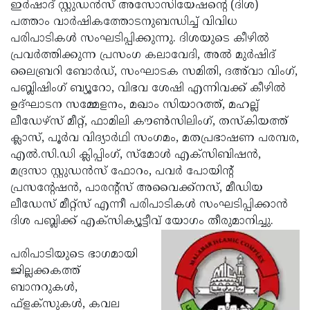
Election
ഇര്‍ഷാദ് സ്റ്റുഡന്‍സ് അസോസിയേഷന്റെ (ദിശ)
Maha
പത്താം വാര്‍ഷികത്തോടനുബന്ധിച്ച് വിവിധ
Shivarathri
International
പരിപാടികള്‍ സംഘടിപ്പിക്കുന്നു. ദിശയുടെ കീഴില്‍
Women's
പ്രവര്‍ത്തിക്കുന്ന പ്രസംഗ കലാവേദി, അല്‍ മുര്‍ഷിദ്
Anti-
ലൈബ്രറി ബോര്‍ഡ്, സംഘാടക സമിതി, ദഅ്‌വാ വിംഗ്,
Day
Drug
Attukal
പബ്ലിഷിംഗ് ബ്യൂറോ, വിഭവ ശേഷി എന്നിവക്ക് കീഴില്‍
Campaign
Pongala
ഉദ്ഘാടന സമ്മേളനം, മഖാം സിയാറത്ത്, മഹല്ല്
Holi
ലീഡേഴ്സ് മീറ്റ്, ഫാമിലി കൗണ്‍സിലിംഗ്, തസ്‌കിയത്ത്
2025
2025
IPL
ക്ലാസ്, പൂര്‍വ വിദ്യാര്‍ഥി സംഗമം, മതപ്രഭാഷണ പരമ്പര,
2025
എല്‍.സി.ഡി ക്ലിപ്പിംഗ്, സ്‌മോള്‍ എക്‌സിബിഷന്‍,
Eid
മദ്രസാ സ്റ്റുഡന്‍സ് ഫോറം, പവര്‍ പോയിന്റ്
Al-
Waqf
പ്രസന്റേഷന്‍, പാരന്റ്‌സ് അവൈക്ക്‌നസ്, മീഡിയ
Fitr
Bill
ലീഡേസ് മീറ്റ്‌സ് എന്നീ പരിപാടികള്‍ സംഘടിപ്പിക്കാന്‍
Vishu
ദിശ പബ്ലിക്ക് എക്‌സിക്യൂട്ടീവ് യോഗം തീരുമാനിച്ചു.
2025
Controversy
Festival
Good
2025
Friday
പരിപാടിയുടെ ഭാഗമായി
Easter
ജില്ലക്കകത്ത്
Observance
Sunday
By-
ബാനറുകള്‍,
2025
2025
Election
ഫ്‌ളക്‌സുകള്‍, കവല
Bihar