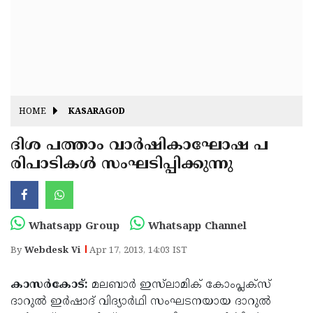
Fitr
May
Day
Eid
Al
Independence
Ad'ha
Day
Onam
HOME
KASARAGOD
J&K
State
ദിശ പത്താം വാര്‍ഷികാഘോഷ പ
Haryana
രിപാടികള്‍ സംഘടിപ്പിക്കുന്നു
Assembly
State
Diwali
Elections
Assembly
Christmas
Elections
New-
Whatsapp Group
Whatsapp Channel
Year
Republic
By
Webdesk Vi
Apr 17, 2013, 14:03 IST
Day
Budget
കാസര്‍കോട്:
മലബാര്‍ ഇസ്‌ലാമിക് കോംപ്ലക്‌സ്
Delhi
ദാറുല്‍ ഇര്‍ഷാദ് വിദ്യാര്‍ഥി സംഘടനയായ ദാറുല്‍