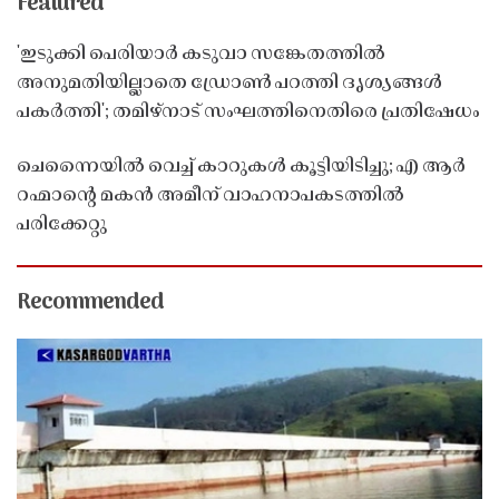
Featured
'ഇടുക്കി പെരിയാർ കടുവാ സങ്കേതത്തിൽ
അനുമതിയില്ലാതെ ഡ്രോൺ പറത്തി ദൃശ്യങ്ങൾ
പകർത്തി'; തമിഴ്നാട് സംഘത്തിനെതിരെ പ്രതിഷേധം
ചെന്നൈയിൽ വെച്ച് കാറുകൾ കൂട്ടിയിടിച്ചു; എ ആർ
റഹ്മാൻ്റെ മകൻ അമീന് വാഹനാപകടത്തിൽ
പരിക്കേറ്റു
Recommended