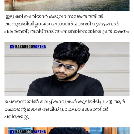
'ഇടുക്കി പെരിയാർ കടുവാ സങ്കേതത്തിൽ
അനുമതിയില്ലാതെ ഡ്രോൺ പറത്തി ദൃശ്യങ്ങൾ
പകർത്തി'; തമിഴ്നാട് സംഘത്തിനെതിരെ പ്രതിഷേധം
ചെന്നൈയിൽ വെച്ച് കാറുകൾ കൂട്ടിയിടിച്ചു; എ ആർ
റഹ്മാൻ്റെ മകൻ അമീന് വാഹനാപകടത്തിൽ
പരിക്കേറ്റു