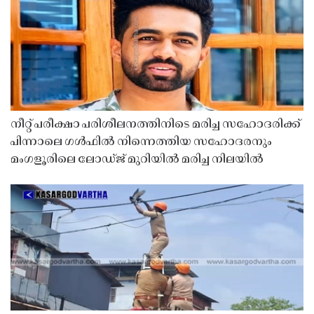
നീറ്റ് പരീക്ഷാ പരിശീലനത്തിനിടെ മരിച്ച സഹോദരിക്ക്
പിന്നാലെ ഗൾഫിൽ നിന്നെത്തിയ സഹോദരനും
മംഗളൂരിലെ ലോഡ്ജ് മുറിയിൽ മരിച്ച നിലയിൽ