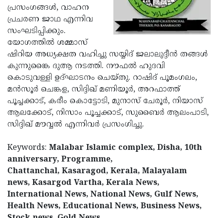
പ്രസംഗങ്ങള്‍, വാഹന
Updates
Assembly
Kerala
പ്രചരണ ജാഥ എന്നിവ
Polls
Local
സംഘടിപ്പിക്കും.
Look
യോഗത്തില്‍ ശമ്മാസ്
Body
Back
ഷിറിയ അധ്യക്ഷത വഹിച്ചു സയ്യിദ് ജലാലുദ്ദീന്‍ തങ്ങള്‍
Election
2025
കുന്നുങ്കൈ ദുആ നടത്തി. നൗഫല്‍ ഹുദവി
കൊടുവള്ളി ഉദ്ഘാടനം ചെയ്തു. റാഷിദ് പൂമംഗലം,
മന്‍സൂര്‍ ചെങ്കള, സിദ്ദിഖ് മണിയൂര്‍, അറഫാത്ത്
പൂച്ചക്കാട്, കരീം കൊട്ടോടി, മുനാസ് ചേരൂര്‍, നിയാസ്
ആലക്കോട്, നിസാം പൂച്ചക്കാട്, സുബൈര്‍ ആലംപാടി,
സിദ്ദിഖ് മൗവ്വല്‍ എന്നിവര്‍ പ്രസംഗിച്ചു.
Keywords:
Malabar Islamic complex, Disha, 10th
anniversary, Programme,
Chattanchal, Kasaragod, Kerala, Malayalam
news, Kasargod Vartha, Kerala News,
International News, National News, Gulf News,
Health News, Educational News, Business News,