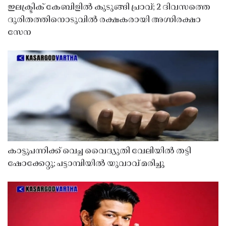
ഇലക്ട്രിക് കേബിളിൽ കുടുങ്ങി പ്രാവ്; 2 ദിവസത്തെ
ദുരിതത്തിനൊടുവിൽ രക്ഷകരായി അഗ്നിരക്ഷാ
സേന
കാട്ടുപന്നിക്ക് വെച്ച വൈദ്യുതി വേലിയിൽ തട്ടി
ഷോക്കേറ്റു; പട്ടാമ്പിയിൽ യുവാവ് മരിച്ചു