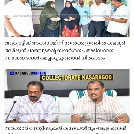
അക്വാട്ടിക് അക്കാദമി നീന്തൽക്കുളത്തിൽ കലക്ടർ
അർജുൻ പാണ്ഡ്യൻ്റെ സന്ദർശനം; അടിസ്ഥാന
സൗകര്യങ്ങൾ മെച്ചപ്പെടുത്താൻ നിർദേശം
സർക്കാർ നോട്ടീസുകൾ കന്നഡയിലും അച്ചടിക്കാൻ