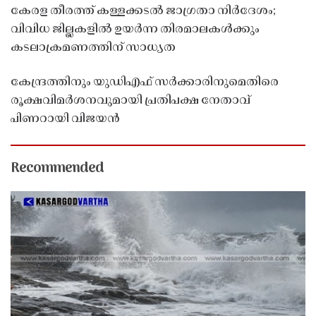
കേരള തീരത്ത് കള്ളക്കടൽ ജാഗ്രതാ നിർദേശം;
വിവിധ ജില്ലകളിൽ ഉയർന്ന തിരമാലകൾക്കും
കടലാക്രമണത്തിന് സാധ്യത
കേന്ദ്രത്തിനും യുഡിഎഫ് സർക്കാരിനുമെതിരെ
രൂക്ഷവിമർശനവുമായി പ്രതിപക്ഷ നേതാവ്
പിണറായി വിജയൻ
Recommended