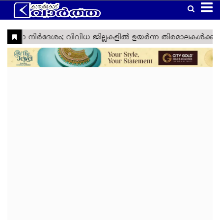
Home
Latest
Kasaragod
Kannur
Manglore
Gulf
Article
Kerala
National
World
Business
Technology
Politics
Lifestyle
Agriculture
Health
Weather
Social
Crime
Video
Education
Automobile
Humor
Kanhangad
Obituary
News
Travel
Gadgets
Religion
Entertainment
Sports
Webstories
News
Media
&
&
&
Nava
Top
South
Laptop
Sabarimala
Cinema
IPL
Tourism
Spirituality
Games
Keralam
Headlines
India
Trending
West
Laptop
Ramadan
ISL
Project
Travel
India
Reviews
Cartoon
North
Mobile
Maha
Cricket
Zone
Travel
India
Shivratri
Kasargod
East
Mobile
Football
Zone
Travel
Vartha
India
Reviews
My
International
TV
Tennis
Zone
Travel
Health
Travel
Lok
TV
Euro
Zone
My
Zone
Sabha
Reviews
Cup
Assembly
Olympics
Right
Election
Election
Fact
Check
Eid
Al
Vishu