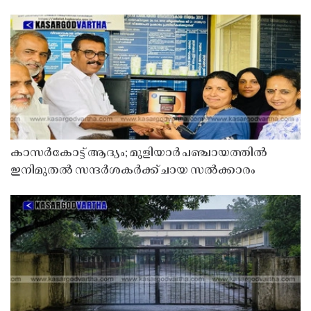
കാസർകോട്ട് ആദ്യം; മുളിയാർ പഞ്ചായത്തിൽ
ഇനിമുതൽ സന്ദർശകർക്ക് ചായ സൽക്കാരം