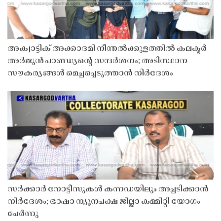
അക്വാട്ടിക് അക്കാദമി നീന്തൽക്കുളത്തിൽ കലക്ടർ
അർജുൻ പാണ്ഡ്യൻ്റെ സന്ദർശനം; അടിസ്ഥാന
സൗകര്യങ്ങൾ മെച്ചപ്പെടുത്താൻ നിർദേശം
സർക്കാർ നോട്ടീസുകൾ കന്നഡയിലും അച്ചടിക്കാൻ
നിർദേശം; ഭാഷാ ന്യൂനപക്ഷ ജില്ലാ കമ്മിറ്റി യോഗം
ചേർന്നു