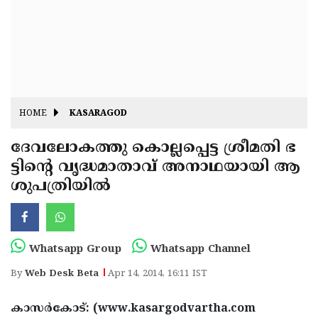
Fitr
May
Day
Eid
Al
Independence
Ad'ha
Day
Onam
HOME
KASARAGOD
J&K
State
ദേവലോകത്തു കൊല്ലപ്പെട്ട ശ്രീമതി ഭ
Haryana
ട്ടിന്റെ വൃദ്ധമാതാവ് അനാഥയായി ആ
Assembly
State
Diwali
ശുപത്രിയില്‍
Elections
Assembly
Christmas
Elections
New-
Year
Republic
Whatsapp Group
Whatsapp Channel
Day
Budget
By
Web Desk Beta
Apr 14, 2014, 16:11 IST
Delhi
കാസര്‍കോട്: (www.kasargodvartha.com