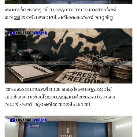
കാസർകോട്ടെ വിദ്യാഭ്യാസ സ്ഥാപനങ്ങൾക്ക്
വെള്ളിയാഴ്ച അവധി; പരീക്ഷകൾക്ക് മാറ്റമില്ല
'അപകടാവസ്ഥയിലായ കെട്ടിടങ്ങളെക്കുറിച്ച്
വാർത്ത നൽകി'; മാധ്യമപ്രവർത്തകന് നേരെ
വധഭീഷണി മുഴക്കിയതായി പരാതി