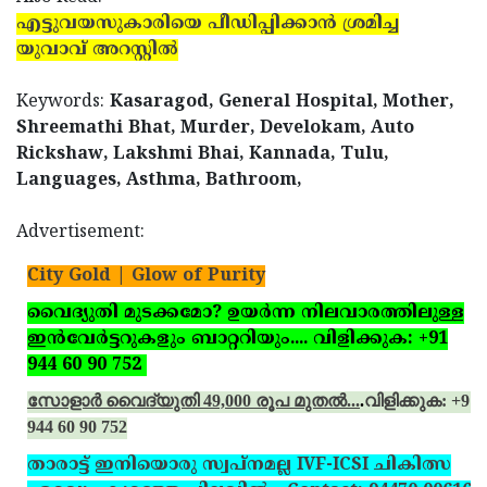
എട്ടുവയസുകാരിയെ പീഡിപ്പിക്കാന്‍ ശ്രമിച്ച
യുവാവ് അറസ്റ്റില്‍
Keywords:
Kasaragod, General Hospital, Mother,
Shreemathi Bhat, Murder, Develokam, Auto
Rickshaw, Lakshmi Bhai, Kannada, Tulu,
Languages, Asthma, Bathroom,
Advertisement:
City Gold | Glow of Purity
വൈദ്യുതി മുടക്കമോ? ഉയര്‍ന്ന നിലവാരത്തിലുള്ള
ഇന്‍വേര്‍ട്ടറുകളും ബാറ്ററിയും.... വിളിക്കുക: +91
944 60 90 752
സോളാര്‍ വൈദ്യുതി 49,000 രൂപ മുതല്‍...
.
വിളിക്കുക: +91
944 60 90 752
താരാട്ട് ഇനിയൊരു സ്വപ്‌നമല്ല IVF-ICSI ചികിത്സ