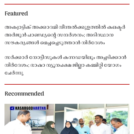
Featured
അക്വാട്ടിക് അക്കാദമി നീന്തൽക്കുളത്തിൽ കലക്ടർ
അർജുൻ പാണ്ഡ്യൻ്റെ സന്ദർശനം; അടിസ്ഥാന
സൗകര്യങ്ങൾ മെച്ചപ്പെടുത്താൻ നിർദേശം
സർക്കാർ നോട്ടീസുകൾ കന്നഡയിലും അച്ചടിക്കാൻ
നിർദേശം; ഭാഷാ ന്യൂനപക്ഷ ജില്ലാ കമ്മിറ്റി യോഗം
ചേർന്നു
Recommended