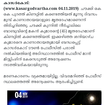
Election
Maha
കാസര്‍കോട്:
(www.kasargodvartha.com 04.11.2019)
ചൗക്കി കെ
Shivarathri
International
കെ പുറത്ത് കിണറ്റില്‍ കണ്ടെത്തിയത് മൂന്നു ദിവസം
Women's
Anti-
മുമ്പ് കാണാതായയാളുടെ മൃതദേഹമാണെന്ന്
തിരിച്ചറിഞ്ഞു. ചൗക്കി കുന്നില്‍ നീര്‍ച്ചാലിലെ
Day
Drug
Attukal
ബാബുവിന്റെ മകന്‍ കുമാരന്റെ (45) മൃതദേഹമാണ്
Campaign
Pongala
Holi
കിണറ്റില്‍ കണ്ടെത്തിയത്. ഇക്കഴിഞ്ഞ ശനിയാഴ്ച
കുമാരനെ കാണാതായതുമായി ബന്ധപ്പെട്ട്
2025
2025
IPL
കാസര്‍കോട് ടൗണ്‍ പോലീസില്‍ പരാതി
2025
Eid
നല്‍കിയതിന്റെ അടിസ്ഥാനത്തില്‍ പോലീസ് മാന്‍
മിസ്സിംഗിന് കേസെടുത്ത് അന്വേഷണം
Al-
Waqf
നടത്തിവരികയായിരുന്നു.
Fitr
Bill
Vishu
മരണകാരണം വ്യക്തമായിട്ടില്ല. വിവരമറിഞ്ഞ് പോലീസ്
2025
Controversy
Festival
Good
സ്ഥലത്തെത്തി അന്വേഷണം ആരംഭിച്ചിട്ടുണ്ട്.
2025
Friday
Easter
Observance
Sunday
By-
2025
2025
Election
Bihar