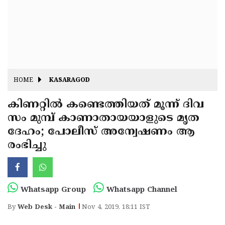
Fitr
May
Day
Eid
Al
Independence
Ad'ha
Day
Onam
HOME
KASARAGOD
J&K
State
കിണറ്റില്‍ കണ്ടെത്തിയത് മൂന്ന് ദിവ
Haryana
സം മുമ്പ് കാണാതായയാളുടെ മൃത
Assembly
State
Diwali
ദേഹം; പോലീസ് അന്വേഷണം ആ
Elections
Assembly
Christmas
രംഭിച്ചു
Elections
New-
Year
Republic
Whatsapp Group
Whatsapp Channel
Day
Budget
By
Web Desk - Main
Nov 4, 2019, 18:11 IST
Delhi