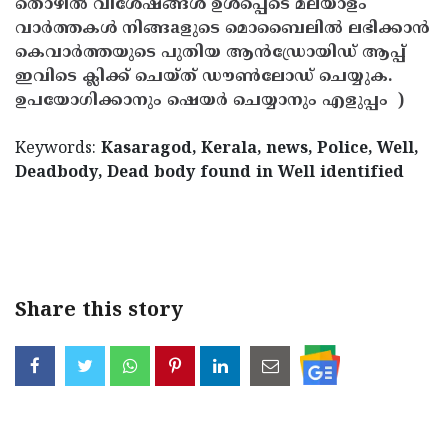
തൊഴിൽ വിശേഷങ്ങൾ ഉൾപ്പെടെ മലയാളം
വാർത്തകൾ നിങ്ങaളുടെ മൊബൈലിൽ ലഭിക്കാൻ
കെവാർത്തയുടെ പുതിയ ആൻഡ്രോയിഡ് ആപ്പ്
ഇവിടെ ക്ലിക്ക് ചെയ്ത് ഡൗൺലോഡ് ചെയ്യുക.
ഉപയോഗിക്കാനും ഷെയർ ചെയ്യാനും എളുപ്പം )
Keywords:
Kasaragod, Kerala, news, Police, Well,
Deadbody, Dead body found in Well identified
< !- START disable copy paste -->
Share this story