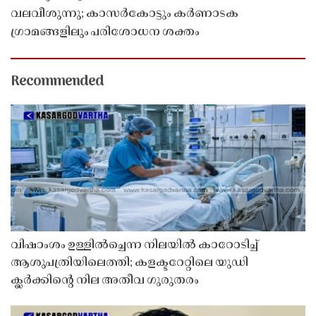
വലവീശുന്നു; കാസർകോട്ടും കർണാടക
ഗ്രാമങ്ങളിലും പരിശോധന ശക്തം
Recommended
വിഷാംശം ഉള്ളിൽച്ചെന്ന നിലയിൽ കാറോടിച്ച്
ആശുപത്രിയിലെത്തി; കളക്ടറേറ്റിലെ യുഡി
ക്ലർക്കിൻ്റെ നില അതീവ ഗുരുതരം