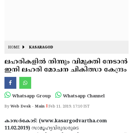
Fitr
May
Day
Eid
Al
Independence
Ad'ha
Day
Onam
HOME
KASARAGOD
J&K
State
ലഹരികളില്‍ നിന്നും വിമുക്തി നേടാന്‍
Haryana
ഇനി ലഹരി മോചന ചികിത്സാ കേന്ദ്രം
Assembly
State
Diwali
Elections
Assembly
Christmas
Elections
New-
Whatsapp Group
Whatsapp Channel
Year
Republic
By
Web Desk - Main
Feb 11, 2019, 17:10 IST
Day
Budget
കാസര്‍കോട്: (www.kasargodvartha.com
Delhi
11.02.2019)
സാമൂഹ്യവിരുദ്ധരുടെ