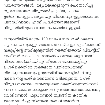
ചുവടുവയ്പുകള്‍, വിദ്യാഭ്യാസ സംസ്ഥാനതല
പ്രവര്‍ത്തനങ്ങള്‍, മദ്യംമയക്കുമരുന്ന് ഉപയോഗിച്ചു
തുടങ്ങിയവരെ തിരുത്തല്‍ പ്രക്രിയ, ലഹരി
ഉത്പന്നങ്ങളുടെ ലഭ്യതയും വിപണവും ഇല്ലാതാക്കല്‍,
പുനരധിവാസം എന്നീ പ്രവര്‍ത്തനങ്ങളാണ്
വിമുക്തിയിലൂടെ വിഭാവനം ചെയ്തിട്ടുളളത്.
ജനുവരിയില്‍ മാത്രം 150 ഓളം ബോധവല്‍ക്കരണ
ക്യാംപെയിനുകളും മത്സര പരിപാടികളും എക്സൈസ്
വകുപ്പിന്റെ ആഭിമുഖ്യത്തില്‍ നടത്തിയതായി പ്രിവന്റീവ്
ഓഫീസര്‍ കെ.പി. ഗംഗാധരന്‍ പറഞ്ഞു. ആദിവാസി
വിഭാഗങ്ങള്‍ക്കിടയിലും തീരദേശ മേഖലകളിലും
ലഹരിക്കെതിരേ ശക്തമായ പ്രതിരോധമാണ്
തീര്‍ക്കുന്നതെന്നും ഉദ്യമത്തിന് ജനങ്ങളില്‍ നിന്നും
വളരെ നല്ല പ്രതികരണമാണ് ലഭിക്കുന്നത്. ലഹരി
വിരുദ്ധ സന്ദേശം ജനങ്ങളിലേക്കെത്തിക്കുന്നതിനായി
പാവനാടകം, ഡോക്യുമെന്ററി പ്രദര്‍ശനങ്ങള്‍, കബഡി,
വോളിബോള്‍, ഫുഡ്ബോള്‍ തുടങ്ങിയ കായിക
മത്സരങ്ങള്‍ എന്നിങ്ങനെ വൈവിധ്യമാര്‍ന്ന