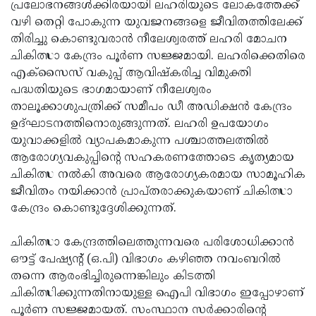
Election
പ്രലോഭനങ്ങള്‍ക്കിരയായി ലഹരിയുടെ ലോകത്തേക്ക്
Maha
വഴി തെറ്റി പോകുന്ന യുവജനങ്ങളെ ജീവിതത്തിലേക്ക്
Shivarathri
International
തിരിച്ചു കൊണ്ടുവരാന്‍ നീലേശ്വരത്ത് ലഹരി മോചന
Women's
ചികിത്സാ കേന്ദ്രം പൂര്‍ണ സജ്ജമായി. ലഹരിക്കെതിരെ
Anti-
എക്സൈസ് വകുപ്പ് ആവിഷ്‌കരിച്ച വിമുക്തി
Day
Drug
Attukal
പദ്ധതിയുടെ ഭാഗമായാണ് നീലേശ്വരം
Campaign
Pongala
താലൂക്കാശുപത്രിക്ക് സമീപം ഡീ അഡിക്ഷന്‍ കേന്ദ്രം
Holi
ഉദ്ഘാടനത്തിനൊരുങ്ങുന്നത്. ലഹരി ഉപയോഗം
2025
2025
IPL
യുവാക്കളില്‍ വ്യാപകമാകുന്ന പശ്ചാത്തലത്തില്‍
2025
ആരോഗ്യവകുപ്പിന്റെ സഹകരണത്തോടെ കൃത്യമായ
Eid
ചികിത്സ നല്‍കി അവരെ ആരോഗ്യകരമായ സാമൂഹിക
Al-
Waqf
ജീവിതം നയിക്കാന്‍ പ്രാപ്തരാക്കുകയാണ് ചികിത്സാ
Fitr
Bill
കേന്ദ്രം കൊണ്ടുദ്ദേശിക്കുന്നത്.
Vishu
2025
Controversy
Festival
Good
ചികിത്സാ കേന്ദ്രത്തിലെത്തുന്നവരെ പരിശോധിക്കാന്‍
2025
Friday
ഔട്ട് പേഷ്യന്റ് (ഒ.പി) വിഭാഗം കഴിഞ്ഞ നവംബറില്‍
Easter
തന്നെ ആരംഭിച്ചിരുന്നെങ്കിലും കിടത്തി
Observance
Sunday
By-
ചികിത്സിക്കുന്നതിനായുള്ള ഐപി വിഭാഗം ഇപ്പോഴാണ്
2025
2025
Election
പൂര്‍ണ സജ്ജമായത്. സംസ്ഥാന സര്‍ക്കാരിന്റെ
Bihar