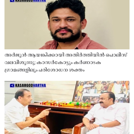
അർജുൻ ആയങ്കിക്കായി അതിർത്തിയിൽ പൊലീസ്
വലവീശുന്നു; കാസർകോട്ടും കർണാടക
ഗ്രാമങ്ങളിലും പരിശോധന ശക്തം