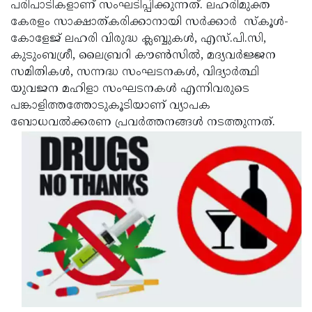
പരിപാടികളാണ് സംഘടിപ്പിക്കുന്നത്. ലഹരിമുക്ത
കേരളം സാക്ഷാത്കരിക്കാനായി സര്‍ക്കാര്‍ സ്‌കൂള്‍-
കോളേജ് ലഹരി വിരുദ്ധ ക്ലബ്ബുകള്‍, എസ്.പി.സി,
കുടുംബശ്രീ, ലൈബ്രറി കൗണ്‍സില്‍, മദ്യവര്‍ജ്ജന
സമിതികള്‍, സന്നദ്ധ സംഘടനകള്‍, വിദ്യാര്‍ത്ഥി
യുവജന മഹിളാ സംഘടനകള്‍ എന്നിവരുടെ
പങ്കാളിത്തത്തോടുകൂടിയാണ് വ്യാപക
ബോധവല്‍ക്കരണ പ്രവര്‍ത്തനങ്ങള്‍ നടത്തുന്നത്.