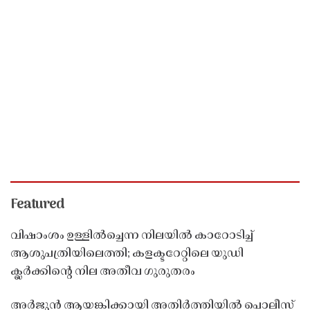
Featured
വിഷാംശം ഉള്ളിൽച്ചെന്ന നിലയിൽ കാറോടിച്ച്
ആശുപത്രിയിലെത്തി; കളക്ടറേറ്റിലെ യുഡി
ക്ലർക്കിൻ്റെ നില അതീവ ഗുരുതരം
അർജുൻ ആയങ്കിക്കായി അതിർത്തിയിൽ പൊലീസ്