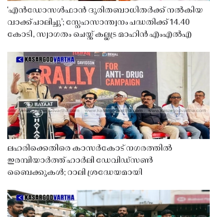
‘എൻഡോസൾഫാൻ ദുരിതബാധിതർക്ക് നൽകിയ
വാക്ക് പാലിച്ചു’; സ്നേഹസാന്ത്വനം പദ്ധതിക്ക് 14.40
കോടി, സ്വാഗതം ചെയ്ത് കല്ലട്ര മാഹിൻ എംഎൽഎ
ലഹരിക്കെതിരെ കാസർകോട് നഗരത്തിൽ
ഇരമ്പിയാർത്ത് ഹാർലി ഡേവിഡ്‌സൺ
ബൈക്കുകൾ; റാലി ശ്രദ്ധേയമായി