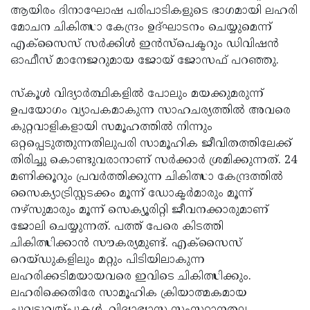
ആയിരം ദിനാഘോഷ പരിപാടികളുടെ ഭാഗമായി ലഹരി
Updates
Assembly
Kerala
മോചന ചികിത്സാ കേന്ദ്രം ഉദ്ഘാടനം ചെയ്യുമെന്ന്
Polls
Local
എക്സൈസ് സര്‍ക്കിള്‍ ഇന്‍സ്പെക്ടറും ഡിവിഷന്‍
Look
ഓഫീസ് മാനേജറുമായ ജോയ് ജോസഫ് പറഞ്ഞു.
Body
Back
Election
2025
സ്‌കൂള്‍ വിദ്യാര്‍ത്ഥികളില്‍ പോലും മയക്കുമരുന്ന്
ഉപയോഗം വ്യാപകമാകുന്ന സാഹചര്യത്തില്‍ അവരെ
കുറ്റവാളികളായി സമൂഹത്തില്‍ നിന്നും
ഒറ്റപ്പെടുത്തുന്നതിലുപരി സാമൂഹിക ജീവിതത്തിലേക്ക്
തിരിച്ചു കൊണ്ടുവരാനാണ് സര്‍ക്കാര്‍ ശ്രമിക്കുന്നത്. 24
മണിക്കൂറും പ്രവര്‍ത്തിക്കുന്ന ചികിത്സാ കേന്ദ്രത്തില്‍
സൈക്യാട്രിസ്റ്റടക്കം മൂന്ന് ഡോക്ടര്‍മാരും മൂന്ന്
നഴ്സുമാരും മൂന്ന് സെക്യൂരിറ്റി ജീവനക്കാരുമാണ്
ജോലി ചെയ്യുന്നത്. പത്ത് പേരെ കിടത്തി
ചികിത്സിക്കാന്‍ സൗകര്യമുണ്ട്. എക്സൈസ്
റെയ്ഡുകളിലും മറ്റും പിടിയിലാകുന്ന
ലഹരിക്കടിമയായവരെ ഇവിടെ ചികിത്സിക്കും.
ലഹരിക്കെതിരേ സാമൂഹിക ക്രിയാത്മകമായ