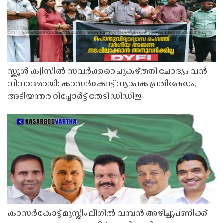
സ്കൂൾ ക്വിസിൽ സവർക്കറെ പുകഴ്ത്തി ചോദ്യം വൻ
വിവാദമായി: കാസർകോട്ട് വ്യാപക പ്രതിഷേധം,
അടിയന്തര റിപ്പോർട്ട് തേടി ഡിഡിഇ
കാസർകോട്ട് മുസ്ലിം ലീഗിൽ വമ്പൻ അഴിച്ചുപണിക്ക്