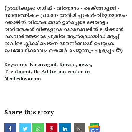
(ശ്രദ്ധിക്കുക: ഗൾഫ് - വിനോദം - ടെക്നോളജി -
സാമ്പത്തികം- പ്രധാന അറിയിപ്പുകൾ-വിദ്യാഭ്യാസം-
തൊഴിൽ വിശേഷങ്ങൾ ഉൾപ്പെടെ മലയാളം
വാർത്തകൾ നിങ്ങളുടെ മൊബൈലിൽ ലഭിക്കാൻ
കെവാർത്തയുടെ പുതിയ ആൻഡ്രോയിഡ് ആപ്പ്
ഇവിടെ ക്ലിക്ക് ചെയ്ത് ഡൗൺലോഡ് ചെയ്യുക.
ഉപയോഗിക്കാനും ഷെയർ ചെയ്യാനും എളുപ്പം 😊)
Keywords:
Kasaragod, Kerala, news,
Treatment, De-Addiction center in
Neeleshwaram
< !- START disable copy paste -->
Share this story