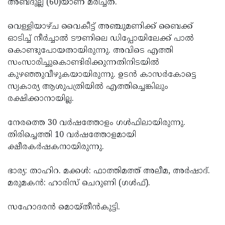
അബ്ദുല്ല (60)യാണ് മരിച്ചത്.
Election
Maha
Shivarathri
International
വെള്ളിയാഴ്ച വൈകീട്ട് അഞ്ചുമണിക്ക് ബൈക്ക്
ഓടിച്ച് നീര്‍ച്ചാല്‍ ടൗണിലെ ഡിപ്പോയിലേക്ക് പാല്‍
Women's
Anti-
കൊണ്ടുപോയതായിരുന്നു. അവിടെ എത്തി
Day
Drug
Attukal
സംസാരിച്ചുകൊണ്ടിരിക്കുന്നതിനിടയില്‍
കുഴഞ്ഞുവീഴുകയായിരുന്നു. ഉടന്‍ കാസര്‍കോട്ടെ
Campaign
Pongala
Holi
സ്വകാര്യ ആശുപത്രിയില്‍ എത്തിച്ചെങ്കിലും
2025
2025
IPL
രക്ഷിക്കാനായില്ല.
2025
Eid
നേരത്തെ 30 വര്‍ഷത്തോളം ഗള്‍ഫിലായിരുന്നു.
Al-
Waqf
തിരിച്ചെത്തി 10 വര്‍ഷത്തോളമായി
ക്ഷീരകര്‍ഷകനായിരുന്നു.
Fitr
Bill
Vishu
2025
Controversy
Festival
Good
ഭാര്യ: താഹിറ. മക്കള്‍: ഫാത്തിമത്ത് അലീമ, അര്‍ഷാദ്.
മരുമകന്‍: ഹാരിസ് ചെറുണി (ഗള്‍ഫ്).
2025
Friday
Easter
Observance
Sunday
By-
സഹോദരന്‍ മൊയ്തീന്‍കുട്ടി.
2025
2025
Election
Bihar