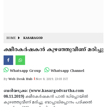
Fitr
May
Day
Eid
Al
Independence
Ad'ha
Day
Onam
HOME
KASARAGOD
J&K
State
ക്ഷീരകര്‍ഷകന്‍ കുഴഞ്ഞുവീണ് മരിച്ചു
Haryana
Assembly
State
Diwali
Elections
Assembly
Christmas
Whatsapp Group
Whatsapp Channel
Elections
New-
By
Web Desk Hub
Nov 8, 2019, 23:03 IST
Year
Republic
ബദിയടുക്ക: (www.kasargodvartha.com
Day
Budget
08.11.2019)
ക്ഷീരകര്‍ഷകന്‍ പാല്‍ ഡിപ്പോയില്‍
Delhi
കുഴഞ്ഞുവീണ് മരിച്ചു. ബാപ്പാലിപ്പൊനം പഠിക്കല്‍