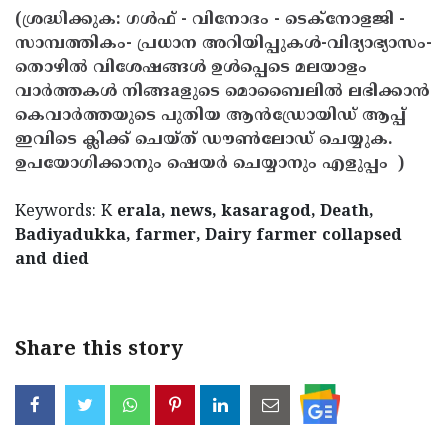
(ശ്രദ്ധിക്കുക: ഗൾഫ് - വിനോദം - ടെക്നോളജി -
സാമ്പത്തികം- പ്രധാന അറിയിപ്പുകൾ-വിദ്യാഭ്യാസം-
തൊഴിൽ വിശേഷങ്ങൾ ഉൾപ്പെടെ മലയാളം
വാർത്തകൾ നിങ്ങaളുടെ മൊബൈലിൽ ലഭിക്കാൻ
കെവാർത്തയുടെ പുതിയ ആൻഡ്രോയിഡ് ആപ്പ്
ഇവിടെ ക്ലിക്ക് ചെയ്ത് ഡൗൺലോഡ് ചെയ്യുക.
ഉപയോഗിക്കാനും ഷെയർ ചെയ്യാനും എളുപ്പം )
Keywords: K
erala, news, kasaragod, Death,
Badiyadukka, farmer, Dairy farmer collapsed
and died
Share this story