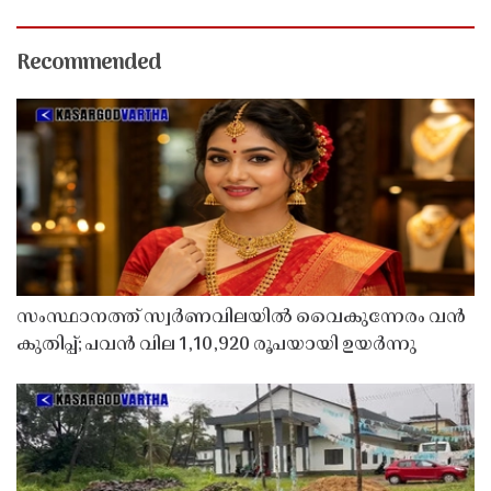
Recommended
സംസ്ഥാനത്ത് സ്വർണവിലയിൽ വൈകുന്നേരം വൻ
കുതിപ്പ്; പവൻ വില 1,10,920 രൂപയായി ഉയർന്നു