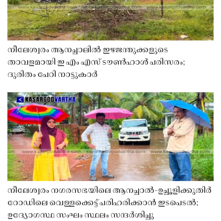
നീലേശ്വരം ആനച്ചാലിൽ ഇഴജന്തുക്കളുടെ
താവളമായി ഇ എം എസ് ടൗൺഹാൾ പരിസരം;
ദുരിതം പേറി നാട്ടുകാർ
നീലേശ്വരം നഗരസഭയിലെ ആനച്ചാൽ-ഉച്ചൂളിക്കുതിർ
റോഡിലെ വെള്ളക്കെട്ട് പരിഹരിക്കാൻ ഇടപെടൽ;
ഉദ്യോഗസ്ഥ സംഘം സ്ഥലം സന്ദർശിച്ചു