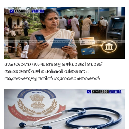
സഹകരണ സംഘങ്ങളെ ഒഴിവാക്കി ബാങ്ക്
അക്കൗണ്ട് വഴി പെൻഷൻ വിതരണം;
ആശയക്കുഴപ്പത്തിൽ ഗുണഭോക്താക്കൾ