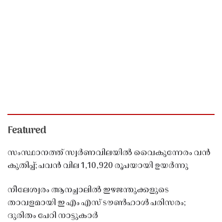
Featured
സംസ്ഥാനത്ത് സ്വർണവിലയിൽ വൈകുന്നേരം വൻ
കുതിപ്പ്; പവൻ വില 1,10,920 രൂപയായി ഉയർന്നു
നീലേശ്വരം ആനച്ചാലിൽ ഇഴജന്തുക്കളുടെ
താവളമായി ഇ എം എസ് ടൗൺഹാൾ പരിസരം;
ദുരിതം പേറി നാട്ടുകാർ