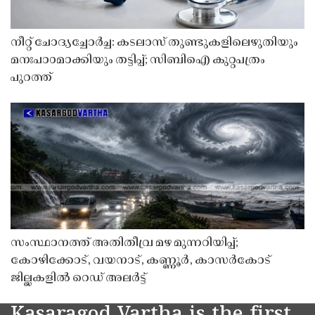
നീറ്റ് ചോദ്യച്ചോർച്ച: കടലാസ് തുണ്ടുകളിലെഴുതിയും
മനഃപാഠമാക്കിയും തട്ടിപ്പ്; സിബിഐ കുറ്റപത്രം
പുറത്ത്
സംസ്ഥാനത്ത് അതിതീവ്ര മഴ മുന്നറിയിപ്പ്;
കോഴിക്കോട്, വയനാട്, കണ്ണൂർ, കാസർകോട്
ജില്ലകളിൽ റെഡ് അലർട്ട്