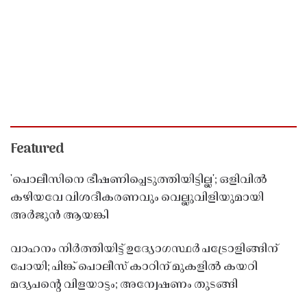
Featured
'പൊലീസിനെ ഭീഷണിപ്പെടുത്തിയിട്ടില്ല'; ഒളിവിൽ
കഴിയവേ വിശദീകരണവും വെല്ലുവിളിയുമായി
അർജുൻ ആയങ്കി
വാഹനം നിർത്തിയിട്ട് ഉദ്യോഗസ്ഥർ പട്രോളിങ്ങിന്
പോയി; പിങ്ക് പൊലീസ് കാറിന് മുകളിൽ കയറി
മദ്യപൻ്റെ വിളയാട്ടം; അന്വേഷണം തുടങ്ങി