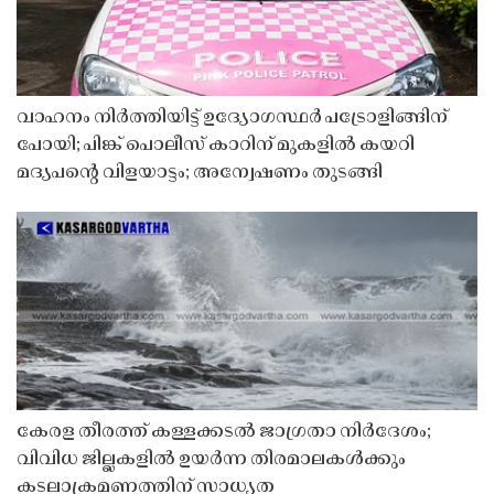
വാഹനം നിർത്തിയിട്ട് ഉദ്യോഗസ്ഥർ പട്രോളിങ്ങിന്
പോയി; പിങ്ക് പൊലീസ് കാറിന് മുകളിൽ കയറി
മദ്യപൻ്റെ വിളയാട്ടം; അന്വേഷണം തുടങ്ങി
കേരള തീരത്ത് കള്ളക്കടൽ ജാഗ്രതാ നിർദേശം;
വിവിധ ജില്ലകളിൽ ഉയർന്ന തിരമാലകൾക്കും
കടലാക്രമണത്തിന് സാധ്യത