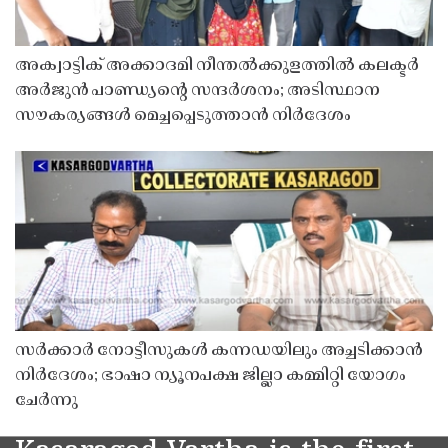
അക്വാട്ടിക് അക്കാദമി നീന്തൽക്കുളത്തിൽ കലക്ടർ
അർജുൻ പാണ്ഡ്യൻ്റെ സന്ദർശനം; അടിസ്ഥാന
സൗകര്യങ്ങൾ മെച്ചപ്പെടുത്താൻ നിർദേശം
സർക്കാർ നോട്ടീസുകൾ കന്നഡയിലും അച്ചടിക്കാൻ
നിർദേശം; ഭാഷാ ന്യൂനപക്ഷ ജില്ലാ കമ്മിറ്റി യോഗം
ചേർന്നു