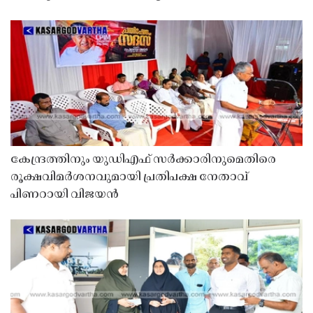
കേന്ദ്രത്തിനും യുഡിഎഫ് സർക്കാരിനുമെതിരെ
രൂക്ഷവിമർശനവുമായി പ്രതിപക്ഷ നേതാവ്
പിണറായി വിജയൻ