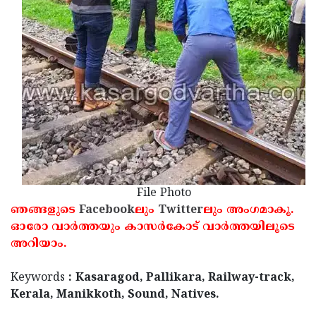
Updates
Assembly
Kerala
Polls
Local
Look
Body
Back
Election
2025
File Photo
ഞങ്ങളുടെ
Facebook
ലും
Twitter
ലും അംഗമാകൂ.
ഓരോ വാര്‍ത്തയും കാസര്‍കോട് വാര്‍ത്തയിലൂടെ
അറിയാം.
Keywords
: Kasaragod, Pallikara, Railway-track,
Kerala, Manikkoth, Sound, Natives.