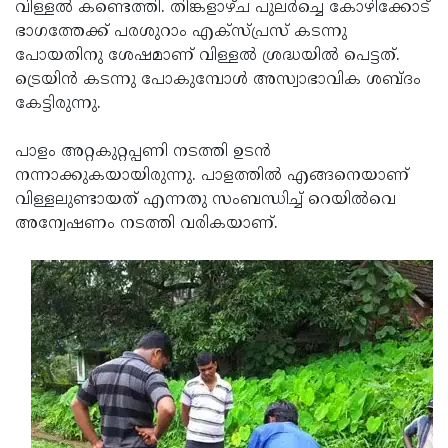
Election
വിള്ളല്‍ കണ്ടെത്തി. തിങ്കളാഴ്ച പുലര്‍ച്ചെ കോഴിക്കോട്
Maha
ഭാഗത്തേക്ക് പരശുറാം എക്‌സ്പ്രസ് കടന്നു
Shivarathri
International
പോയതിനു ശേഷമാണ് വിള്ളല്‍ ശ്രദ്ധയില്‍ പെട്ടത്.
Women's
ട്രെയിന്‍ കടന്നു പോകുമ്പോള്‍ അസ്വാഭാവിക ശബ്ദം
Anti-
കേട്ടിരുന്നു.
Day
Drug
Attukal
Campaign
Pongala
പാളം അറ്റകുറ്റപ്പണി നടത്തി ഉടന്‍
Holi
നന്നാക്കുകയായിരുന്നു. പാളത്തില്‍ എങ്ങനെയാണ്
2025
2025
IPL
വിള്ളലുണ്ടായത് എന്നതു സംബന്ധിച്ച് റെയില്‍വെ
2025
അന്വേഷണം നടത്തി വരികയാണ്.
Eid
Al-
Waqf
Fitr
Bill
Vishu
2025
Controversy
Festival
Good
2025
Friday
Easter
Observance
Sunday
By-
2025
2025
Election
Bihar