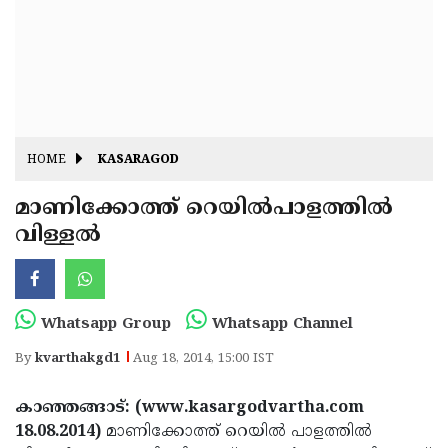
Fitr
May
Day
Eid
Al
Independence
Ad'ha
Day
Onam
HOME
KASARAGOD
J&K
State
മാണിക്കോത്ത് റെയില്‍പാളത്തില്‍
Haryana
വിള്ളല്‍
Assembly
State
Diwali
Elections
Assembly
Christmas
Elections
New-
Whatsapp Group
Whatsapp Channel
Year
Republic
By
kvarthakgd1
Aug 18, 2014, 15:00 IST
Day
Budget
കാഞ്ഞങ്ങാട്: (www.kasargodvartha.com
Delhi
18.08.2014)
മാണിക്കോത്ത് റെയില്‍ പാളത്തില്‍