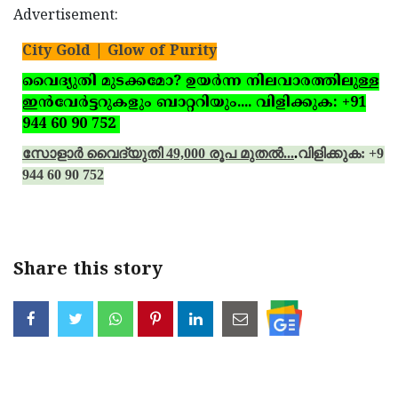
Advertisement:
City Gold | Glow of Purity
വൈദ്യുതി മുടക്കമോ? ഉയര്‍ന്ന നിലവാരത്തിലുള്ള
ഇന്‍വേര്‍ട്ടറുകളും ബാറ്ററിയും.... വിളിക്കുക: +91
944 60 90 752
സോളാര്‍ വൈദ്യുതി 49,000 രൂപ മുതല്‍...
.
വിളിക്കുക: +91
944 60 90 752
Share this story