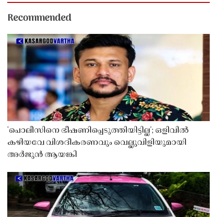
Recommended
'പൊലീസിനെ ഭീഷണിപ്പെടുത്തിയിട്ടില്ല'; ഒളിവിൽ
കഴിയവേ വിശദീകരണവും വെല്ലുവിളിയുമായി
അർജുൻ ആയങ്കി