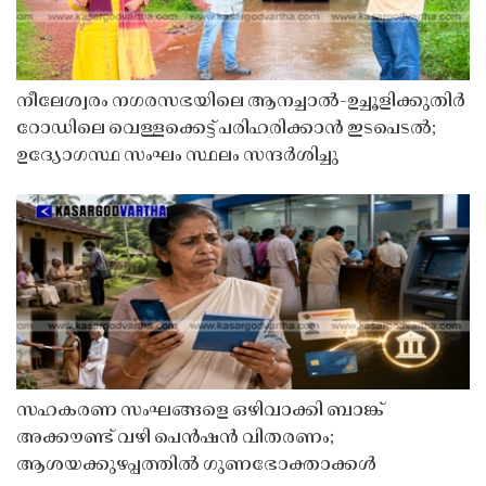
നീലേശ്വരം നഗരസഭയിലെ ആനച്ചാൽ-ഉച്ചൂളിക്കുതിർ
റോഡിലെ വെള്ളക്കെട്ട് പരിഹരിക്കാൻ ഇടപെടൽ;
ഉദ്യോഗസ്ഥ സംഘം സ്ഥലം സന്ദർശിച്ചു
സഹകരണ സംഘങ്ങളെ ഒഴിവാക്കി ബാങ്ക്
അക്കൗണ്ട് വഴി പെൻഷൻ വിതരണം;
ആശയക്കുഴപ്പത്തിൽ ഗുണഭോക്താക്കൾ