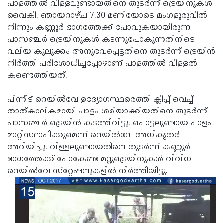
Election
പാളത്തില്‍ വിള്ളലുണ്ടായതിനെ തുടര്‍ന്ന് ട്രെയിനുകള്‍
Maha
വൈകി. ഞായറാഴ്ച 7.30 മണിയോടെ മംഗളൂരുവില്‍
Shivarathri
International
നിന്നും കണ്ണൂര്‍ ഭാഗത്തേക്ക് പോവുകയായിരുന്ന
Women's
പാസഞ്ചര്‍ ട്രെയിനുകള്‍ കടന്നുപോകുന്നതിനിടെ
Anti-
വലിയ കുലുക്കം അനുഭവപ്പെട്ടതിനെ തുടര്‍ന്ന് ട്രെയിന്‍
Day
Drug
Attukal
നിര്‍ത്തി പരിശോധിച്ചപ്പോഴാണ് പാളത്തില്‍ വിള്ളല്‍
Campaign
Pongala
കണ്ടെത്തിയത്.
Holi
2025
2025
IPL
പിന്നീട് റെയില്‍വേ ഉദ്യോഗസ്ഥരെത്തി ക്ലിപ്പ് വെച്ച്
2025
താത്കാലികമായി പാളം ശരിയാക്കിയതിനെ തുടര്‍ന്ന്
Eid
പാസഞ്ചര്‍ ട്രെയിന്‍ കടത്തിവിട്ടു. പൊട്ടലുണ്ടായ പാളം
Al-
Waqf
മാറ്റിസ്ഥാപിക്കുമെന്ന് റെയില്‍വേ അധികൃതര്‍
Fitr
Bill
അറിയിച്ചു. വിള്ളലുണ്ടായതിനെ തുടര്‍ന്ന് കണ്ണൂര്‍
Vishu
ഭാഗത്തേക്ക് പോകേണ്ട മറ്റുട്രെയിനുകള്‍ വിവിധ
2025
Controversy
Festival
Good
റെയില്‍വേ സ്‌റ്റേഷനുകളില്‍ നിര്‍ത്തിയിട്ടു.
2025
Friday
Easter
Observance
Sunday
By-
2025
2025
Election
Bihar