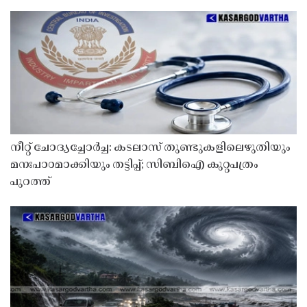
നീറ്റ് ചോദ്യച്ചോർച്ച: കടലാസ് തുണ്ടുകളിലെഴുതിയും
മനഃപാഠമാക്കിയും തട്ടിപ്പ്; സിബിഐ കുറ്റപത്രം
പുറത്ത്