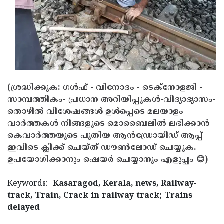
(ശ്രദ്ധിക്കുക: ഗൾഫ് - വിനോദം - ടെക്നോളജി -
സാമ്പത്തികം- പ്രധാന അറിയിപ്പുകൾ-വിദ്യാഭ്യാസം-
തൊഴിൽ വിശേഷങ്ങൾ ഉൾപ്പെടെ മലയാളം
വാർത്തകൾ നിങ്ങളുടെ മൊബൈലിൽ ലഭിക്കാൻ
കെവാർത്തയുടെ പുതിയ ആൻഡ്രോയിഡ് ആപ്പ്
ഇവിടെ ക്ലിക്ക് ചെയ്ത് ഡൗൺലോഡ് ചെയ്യുക.
ഉപയോഗിക്കാനും ഷെയർ ചെയ്യാനും എളുപ്പം 😊)
Keywords:
Kasaragod, Kerala, news, Railway-
track, Train, Crack in railway track; Trains
delayed