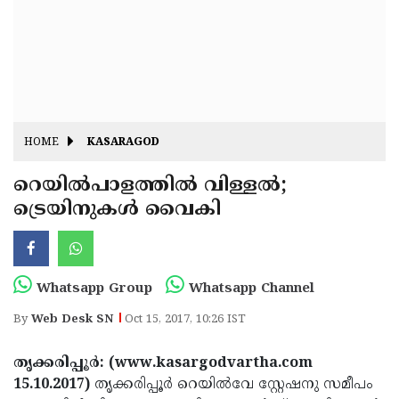
Fitr
May
Day
Eid
Al
Independence
Ad'ha
Day
Onam
HOME
KASARAGOD
J&K
State
റെയില്‍പാളത്തില്‍ വിള്ളല്‍;
Haryana
ട്രെയിനുകള്‍ വൈകി
Assembly
State
Diwali
Elections
Assembly
Christmas
Elections
New-
Whatsapp Group
Whatsapp Channel
Year
Republic
By
Web Desk SN
Oct 15, 2017, 10:26 IST
Day
Budget
തൃക്കരിപ്പൂര്‍: (www.kasargodvartha.com
Delhi
15.10.2017)
തൃക്കരിപ്പൂര്‍ റെയില്‍വേ സ്റ്റേഷനു സമീപം