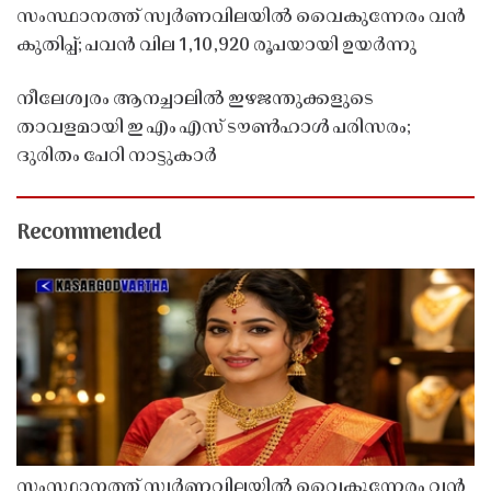
സംസ്ഥാനത്ത് സ്വർണവിലയിൽ വൈകുന്നേരം വൻ
കുതിപ്പ്; പവൻ വില 1,10,920 രൂപയായി ഉയർന്നു
നീലേശ്വരം ആനച്ചാലിൽ ഇഴജന്തുക്കളുടെ
താവളമായി ഇ എം എസ് ടൗൺഹാൾ പരിസരം;
ദുരിതം പേറി നാട്ടുകാർ
Recommended
സംസ്ഥാനത്ത് സ്വർണവിലയിൽ വൈകുന്നേരം വൻ