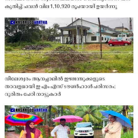
കുതിപ്പ്; പവൻ വില 1,10,920 രൂപയായി ഉയർന്നു
നീലേശ്വരം ആനച്ചാലിൽ ഇഴജന്തുക്കളുടെ
താവളമായി ഇ എം എസ് ടൗൺഹാൾ പരിസരം;
ദുരിതം പേറി നാട്ടുകാർ