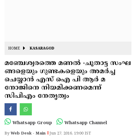
Fitr
May
Day
Eid
Al
Independence
Ad'ha
Day
Onam
HOME
KASARAGOD
J&K
State
മഞ്ചേശ്വരത്തെ മണല്‍ -ചൂതാട്ട സംഘ
Haryana
ങ്ങളെയും ഗുണ്ടകളെയും അമര്‍ച്ച
Assembly
State
Diwali
ചെയ്യാന്‍ എസ് ഐ പി ആര്‍ മ
Elections
Assembly
Christmas
നോജിനെ നിയമിക്കണമെന്ന്
Elections
സിപിഎം നേതൃത്വം
New-
Year
Republic
Day
Budget
Whatsapp Group
Whatsapp Channel
Delhi
By
Web Desk - Main
Jun 27, 2016, 19:00 IST