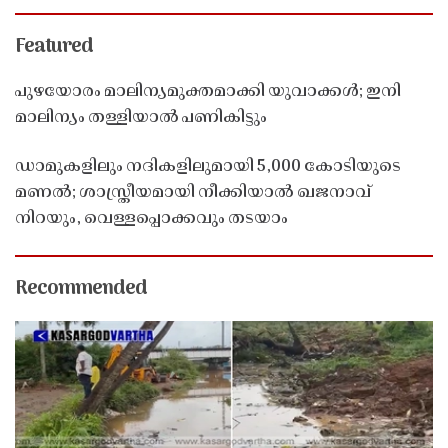
Featured
പുഴയോരം മാലിന്യമുക്തമാക്കി യുവാക്കൾ; ഇനി
മാലിന്യം തള്ളിയാൽ പണികിട്ടും
ഡാമുകളിലും നദികളിലുമായി 5,000 കോടിയുടെ
മണൽ; ശാസ്ത്രീയമായി നീക്കിയാൽ ഖജനാവ്
നിറയും, വെള്ളപ്പൊക്കവും തടയാം
Recommended