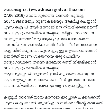
Election
Maha
മഞ്ചേശ്വരം: (www.kasargodvartha.com
Shivarathri
International
27.06.2016)
മഞ്ചേശ്വരത്തെ മണല്‍- ചൂതാട്ട
Women's
Anti-
സംഘങ്ങളെയും ഗുണ്ടകളെയും അമര്‍ച്ച ചെയ്യാന്‍
എസ് ഐ പി ആര്‍ മനോജിനെ നിയമിക്കണമെന്ന്
Day
Drug
Attukal
സിപിഎം പ്രാദേശിക നേതൃത്വം ജില്ലാ- സംസ്ഥാന
Campaign
Pongala
Holi
നേതൃത്വത്തോട് ആവശ്യപ്പെട്ടു. മഞ്ചേശ്വരത്തെ
അനധികൃത മണല്‍കടത്തിന് ചില ലീഗ് നേതാക്കള്‍
2025
2025
IPL
കൂട്ട് നില്‍ക്കുന്നതായും മറ്റുമുള്ള ആരോപണങ്ങള്‍
2025
Eid
ഉയര്‍ത്തിയാണ് ശക്തനായ ഒരു പോലീസ്
ഉദ്യോഗസ്ഥനെ തന്നെ മഞ്ചേശ്വരത്ത് നിയമിക്കാന്‍
Al-
Waqf
സിപിഎം പ്രാദേശിക നേതൃത്വം
Fitr
Bill
Vishu
ആവശ്യപ്പെട്ടിരിക്കുന്നത്. ഇത് കൂടാതെ കുമ്പള സി
2025
ഐ ആയും ശക്തനായ പോലീസ് ഉദ്യോഗസ്ഥനെ
Controversy
Festival
Good
തന്നെ നിയമിക്കണമെന്നും ആവശ്യപ്പെട്ടിട്ടുണ്ട്.
2025
Friday
Easter
കണ്ണൂര്‍ സ്വദേശിയായ മനോജ് ഇപ്പോള്‍ ചക്കരക്കല്‍
Observance
Sunday
By-
എസ് ഐ യാണ്. യുഡിഎഫ് സര്‍ക്കാരിന്റെ കാലത്ത്
2025
2025
Election
Bihar