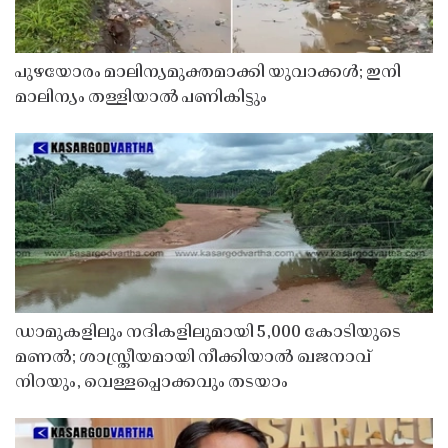
പുഴയോരം മാലിന്യമുക്തമാക്കി യുവാക്കൾ; ഇനി
മാലിന്യം തള്ളിയാൽ പണികിട്ടും
ഡാമുകളിലും നദികളിലുമായി 5,000 കോടിയുടെ
മണൽ; ശാസ്ത്രീയമായി നീക്കിയാൽ ഖജനാവ്
നിറയും, വെള്ളപ്പൊക്കവും തടയാം