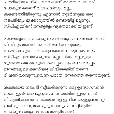
പത്തിരട്ടിയിലധികം മണലാണ് കടത്തിക്കൊണ്ട്
പോകുന്നതെന്ന് വിജിലന്‍സും മറ്റും
കണ്ടെത്തിയിരുന്നു. എന്നാല്‍ തുടര്‍ന്നുള്ള ഒരു
നടപടിയും ഇക്കാര്യത്തില്‍ ഉണ്ടായിട്ടില്ലെന്നും
സിപിഎമ്മിന്റെ നേതൃത്വം വ്യക്തമാക്കിയിട്ടുണ്ട്.
മഞ്ചേശ്വരത്ത് നടക്കുന്ന പല അക്രമസംഭവങ്ങള്‍ക്ക്
പിന്നിലും മണല്‍ കടത്ത്-മഡ്ക്ക ചൂതാട്ട
സംഘങ്ങളുടെ കൈകളാണെന്ന ആക്ഷേപവും
സിപിഎം ഉന്നയിക്കുന്നു. ഉപ്പളയിലും മറ്റുമുളള
ഗുണ്ടാസംഘങ്ങളുടെ കുടിപ്പകയും വെടിവെപ്പും
ജനങ്ങളുടെ സൈ്വര്യ ജീവിതത്തിന് തന്നെ
ഭീഷണിയാവുന്നുവെന്ന പരാതി നേരത്തെ തന്നെയുണ്ട്.
ശക്തമായ നടപടി സ്വീകരിക്കുന്ന ഒരു ഉദ്യോഗസ്ഥന്‍
സബ് ഇന്‍സ്‌പെക്ടറുടെ കസേരയില്‍ ഇരുന്നാല്‍
നിയന്ത്രിക്കാവുന്ന കാര്യങ്ങളേ ഇവിടെയുള്ളൂവെന്നും
ഇത് മുംബൈ, മംഗളൂരു പോലുള്ള സിറ്റികളില്‍
നടക്കുന്ന അക്രമസംഭവങ്ങളിലേക്ക്