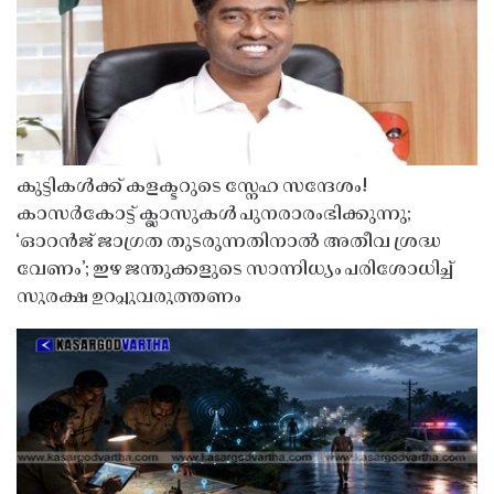
കുട്ടികൾക്ക് കളക്ടറുടെ സ്നേഹ സന്ദേശം!
കാസർകോട്ട് ക്ലാസുകൾ പുനരാരംഭിക്കുന്നു;
‘ഓറൻജ് ജാഗ്രത തുടരുന്നതിനാൽ അതീവ ശ്രദ്ധ
വേണം’; ഇഴ ജന്തുക്കളുടെ സാന്നിധ്യം പരിശോധിച്ച്
സുരക്ഷ ഉറപ്പുവരുത്തണം