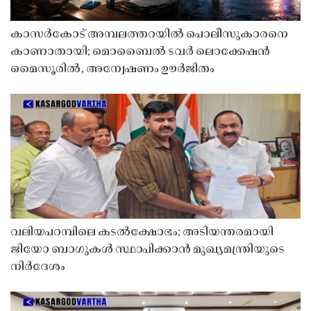
കാസർകോട് അമ്പലത്തറയിൽ പൊലീസുകാരനെ
കാണാതായി; മൊബൈൽ ടവർ ലൊക്കേഷൻ
മൈസൂരിൽ, അന്വേഷണം ഊർജിതം
വലിയപറമ്പിലെ കടൽക്ഷോഭം; അടിയന്തരമായി
ജിയോ ബാഗുകൾ സ്ഥാപിക്കാൻ മുഖ്യമന്ത്രിയുടെ
നിർദേശം