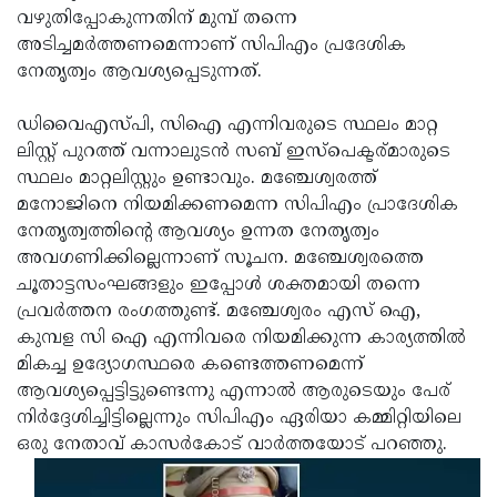
വഴുതിപ്പോകുന്നതിന് മുമ്പ് തന്നെ
അടിച്ചമര്‍ത്തണമെന്നാണ് സിപിഎം പ്രദേശിക
നേതൃത്വം ആവശ്യപ്പെടുന്നത്.
ഡിവൈഎസ്പി, സിഐ എന്നിവരുടെ സ്ഥലം മാറ്റ
ലിസ്റ്റ് പുറത്ത് വന്നാലുടന്‍ സബ് ഇസ്‌പെക്ടര്മാരുടെ
സ്ഥലം മാറ്റലിസ്റ്റും ഉണ്ടാവും. മഞ്ചേശ്വരത്ത്
മനോജിനെ നിയമിക്കണമെന്ന സിപിഎം പ്രാദേശിക
നേതൃത്വത്തിന്റെ ആവശ്യം ഉന്നത നേതൃത്വം
അവഗണിക്കില്ലെന്നാണ് സൂചന. മഞ്ചേശ്വരത്തെ
ചൂതാട്ടസംഘങ്ങളും ഇപ്പോള്‍ ശക്തമായി തന്നെ
പ്രവര്‍ത്തന രംഗത്തുണ്ട്. മഞ്ചേശ്വരം എസ് ഐ,
കുമ്പള സി ഐ എന്നിവരെ നിയമിക്കുന്ന കാര്യത്തില്‍
മികച്ച ഉദ്യോഗസ്ഥരെ കണ്ടെത്തണമെന്ന്
ആവശ്യപ്പെട്ടിട്ടുണ്ടെന്നു എന്നാല്‍ ആരുടെയും പേര്
നിര്‍ദ്ദേശിച്ചിട്ടില്ലെന്നും സിപിഎം ഏരിയാ കമ്മിറ്റിയിലെ
ഒരു നേതാവ് കാസര്‍കോട് വാര്‍ത്തയോട് പറഞ്ഞു.