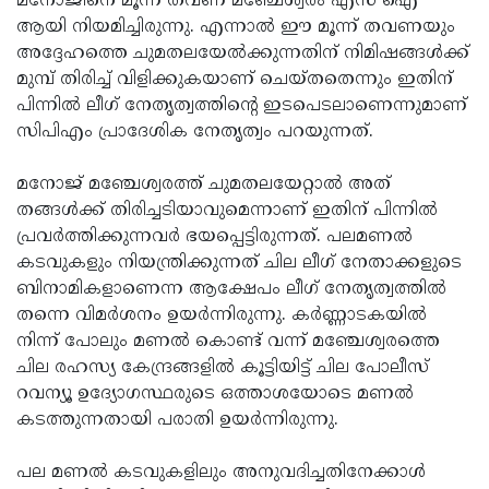
മനോജിനെ മൂന്ന് തവണ മഞ്ചേശ്വരം എസ് ഐ
ആയി നിയമിച്ചിരുന്നു. എന്നാല്‍ ഈ മൂന്ന് തവണയും
Updates
Assembly
Kerala
അദ്ദേഹത്തെ ചുമതലയേല്‍ക്കുന്നതിന് നിമിഷങ്ങള്‍ക്ക്
Polls
Local
Look
മുമ്പ് തിരിച്ച് വിളിക്കുകയാണ് ചെയ്തതെന്നും ഇതിന്
പിന്നില്‍ ലീഗ് നേതൃത്വത്തിന്റെ ഇടപെടലാണെന്നുമാണ്
Body
Back
സിപിഎം പ്രാദേശിക നേതൃത്വം പറയുന്നത്.
Election
2025
മനോജ് മഞ്ചേശ്വരത്ത് ചുമതലയേറ്റാല്‍ അത്
തങ്ങള്‍ക്ക് തിരിച്ചടിയാവുമെന്നാണ് ഇതിന് പിന്നില്‍
പ്രവര്‍ത്തിക്കുന്നവര്‍ ഭയപ്പെട്ടിരുന്നത്. പലമണല്‍
കടവുകളും നിയന്ത്രിക്കുന്നത് ചില ലീഗ് നേതാക്കളുടെ
ബിനാമികളാണെന്ന ആക്ഷേപം ലീഗ് നേതൃത്വത്തില്‍
തന്നെ വിമര്‍ശനം ഉയര്‍ന്നിരുന്നു. കര്‍ണ്ണാടകയില്‍
നിന്ന് പോലും മണല്‍ കൊണ്ട് വന്ന് മഞ്ചേശ്വരത്തെ
ചില രഹസ്യ കേന്ദ്രങ്ങളില്‍ കൂട്ടിയിട്ട് ചില പോലീസ്
റവന്യൂ ഉദ്യോഗസ്ഥരുടെ ഒത്താശയോടെ മണല്‍
കടത്തുന്നതായി പരാതി ഉയര്‍ന്നിരുന്നു.
പല മണല്‍ കടവുകളിലും അനുവദിച്ചതിനേക്കാള്‍