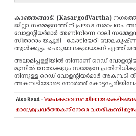
കാഞ്ഞങ്ങാട്: (KasargodVartha)
നഗരത്ത
ജില്ലാ സമ്മേളനത്തിന് പ്രൗഢ സമാപനം. അ
വോളന്റിയർമാർ അണിനിരന്ന റാലി സമ്മേളനത്
സീതാറാം യച്ചൂരി - കോടിയേരി ബാലകൃഷ്‌
ആൾക്കൂട്ടം ചെറുജാഥകളായാണ് എത്തിയത
അലാമിപ്പള്ളിയിൽ നിന്നാണ് റെഡ് വോളന്റിയർ 
മുന്നിൽ നേതാക്കളും സമ്മേളന പ്രതിനിധി
നിന്നുള്ള റെഡ് വോളന്റിയർമാർ അകമ്പടി തീ
അകമ്പടിയോടെ നോർത്ത്‌ കോട്ടച്ചേരിയിലേക്ക്
Also Read -
'അപകടാവസ്ഥയിലായ കെട്ടിടങ്ങളെക
മാധ്യമപ്രവർത്തകന് നേരെ വധഭീഷണി മുഴ