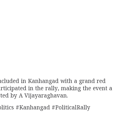
ncluded in Kanhangad with a grand red
rticipated in the rally, making the event a
ated by A Vijayaraghavan.
itics #Kanhangad #PoliticalRally