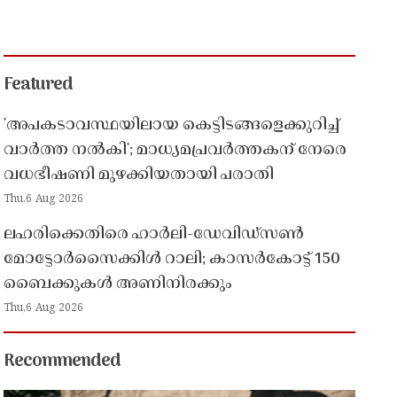
Featured
'അപകടാവസ്ഥയിലായ കെട്ടിടങ്ങളെക്കുറിച്ച്
വാർത്ത നൽകി'; മാധ്യമപ്രവർത്തകന് നേരെ
വധഭീഷണി മുഴക്കിയതായി പരാതി
Thu,6 Aug 2026
ലഹരിക്കെതിരെ ഹാർലി-ഡേവിഡ്‌സൺ
മോട്ടോർസൈക്കിൾ റാലി; കാസർകോട്ട് 150
ബൈക്കുകൾ അണിനിരക്കും
Thu,6 Aug 2026
Recommended