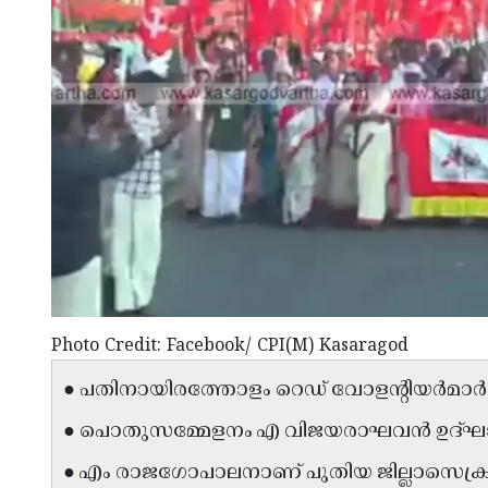
Photo Credit: Facebook/ CPI(M) Kasaragod
● പതിനായിരത്തോളം റെഡ് വോളന്റിയർമാർ 
● പൊതുസമ്മേളനം എ വിജയരാഘവൻ ഉദ്ഘാട
● എം രാജഗോപാലനാണ് പുതിയ ജില്ലാസെക്രട്