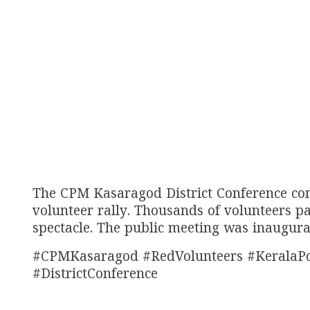
The CPM Kasaragod District Conference co
volunteer rally. Thousands of volunteers pa
spectacle. The public meeting was inaugur
#CPMKasaragod #RedVolunteers #KeralaPol
#DistrictConference