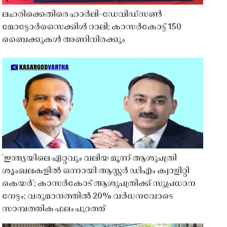
ലഹരിക്കെതിരെ ഹാർലി-ഡേവിഡ്‌സൺ
മോട്ടോർസൈക്കിൾ റാലി; കാസർകോട്ട് 150
ബൈക്കുകൾ അണിനിരക്കും
'ഇന്ത്യയിലെ ഏറ്റവും വലിയ മൂന്ന് ആശുപത്രി
ശൃംഖലകളിൽ ഒന്നായി ആസ്റ്റർ ഡിഎം ക്വാളിറ്റി
കെയർ'; കാസർകോട് ആശുപത്രിക്ക് സുപ്രധാന
നേട്ടം; വരുമാനത്തിൽ 20% വർധനവോടെ
സാമ്പത്തിക ഫലം പുറത്ത്