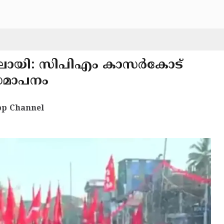
്കടലായി: സിപിഎം കാസർകോട്
 സമാപനം
p Channel