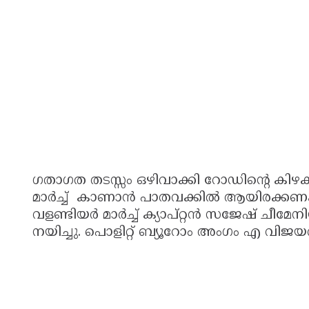
ഗതാഗത തടസ്സം ഒഴിവാക്കി റോഡിന്റെ കിഴക
മാർച്ച് കാണാൻ പാതവക്കിൽ ആയിരക്കണക്ക
വളണ്ടിയർ മാർച്ച്‌ ക്യാപ്റ്റൻ സജേഷ് ചീമേ
നയിച്ചു. പൊളിറ്റ്‌ ബ്യൂറോം അംഗം എ വിജ