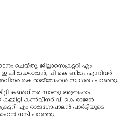
ചെയ്‌തു. ജില്ലാസെക്രട്ടറി എം
 പി ജയരാജൻ, പി കെ ബിജു എന്നിവർ
വീനർ കെ രാജ്‌മോഹൻ സ്വാഗതം പറഞ്ഞു.
മ്മിറ്റി കൺവീനർ സാബു അബ്രഹാം
്രമേയ കമ്മിറ്റി കൺവീനർ വി കെ രാജൻ
െക്രട്ടറി എം രാജഗോപാലൻ പാർട്ടിയുടെ
മോഹൻ നന്ദി പറഞ്ഞു.