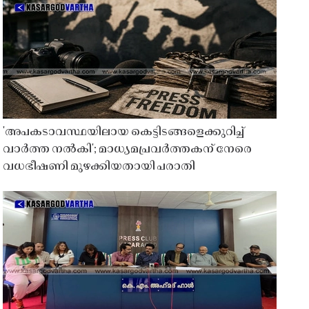
'അപകടാവസ്ഥയിലായ കെട്ടിടങ്ങളെക്കുറിച്ച്
വാർത്ത നൽകി'; മാധ്യമപ്രവർത്തകന് നേരെ
വധഭീഷണി മുഴക്കിയതായി പരാതി