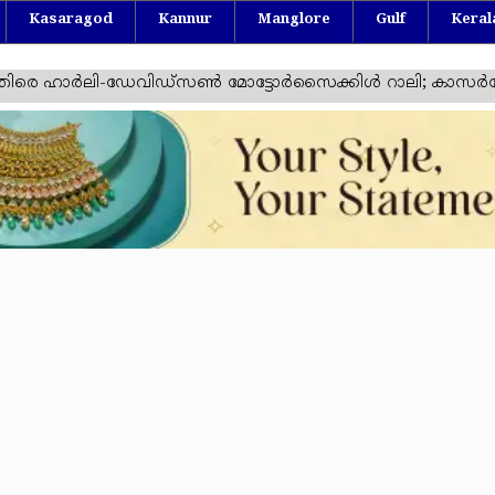
Kasaragod
Kannur
Manglore
Gulf
Keral