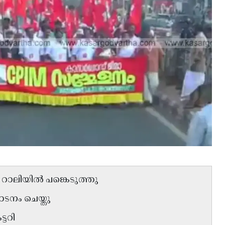
റാലിയിൽ പങ്കെടുത്തു
നം ചെയ്തു
ടറി