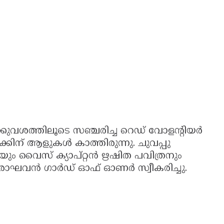
്കുവശത്തിലൂടെ സഞ്ചരിച്ച റെഡ് വോളന്റിയർ
ിന് ആളുകൾ കാത്തിരുന്നു. ചുവപ്പു
നിയും വൈസ് ക്യാപ്റ്റൻ ഋഷിത പവിത്രനും
യരാഘവൻ ഗാർഡ്‌ ഓഫ്‌ ഓണർ സ്വീകരിച്ചു.