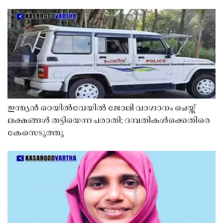
ഇന്ത്യൻ റെയിൽവേയിൽ ജോലി വാഗ്ദാനം ചെയ്ത്
ലക്ഷങ്ങൾ തട്ടിയെന്ന പരാതി; ദമ്പതികൾക്കെതിരെ
കേസെടുത്തു