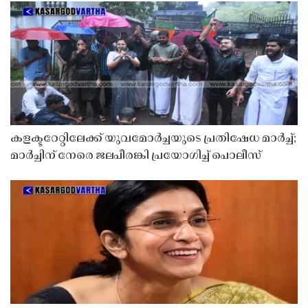
കളക്ടറേറ്റിലേക്ക് യുവമോർച്ചയുടെ പ്രതിഷേധ മാർച്ച്;
മാർച്ചിന് നേരെ ജലപീരങ്കി പ്രയോഗിച്ച് പൊലീസ്