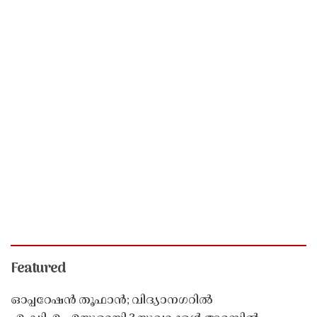
Featured
ഓപ്പറേഷൻ തൂഫാൻ; വിദ്യാനഗറിൽ