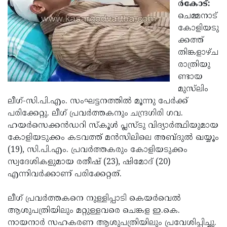
Election
ര്‍കോട്:
Maha
ചെമ്മനാട്
Shivarathri
International
കോളിയടു
Women's
ക്കത്ത്
Anti-
തിങ്കളാഴ്ച
Day
Drug
Attukal
രാത്രിയു
Campaign
Pongala
ണ്ടായ
Holi
മുസ്‌ലിം
2025
2025
IPL
ലീഗ്-സി.പി.എം. സംഘട്ടനത്തില്‍ മൂന്നു പേര്‍ക്ക്
2025
പരിക്കേറ്റു. ലീഗ് പ്രവര്‍ത്തകനും ചന്ദ്രഗിരി ഗവ.
Eid
ഹയര്‍സെക്കന്‍ഡറി സ്‌കൂള്‍ പ്ലസ്ടു വിദ്യാര്‍ത്ഥിയുമായ
Al-
Waqf
കോളിയടുക്കം കടവത്ത് മന്‍സിലിലെ അബ്ദുല്‍ ഖയ്യൂം
Fitr
Bill
(19), സി.പി.എം. പ്രവര്‍ത്തകരും കോളിയടുക്കം
Vishu
സ്വദേശികളുമായ രതീഷ് (23), ഷിമോദ് (20)
2025
Controversy
Festival
Good
എന്നിവര്‍ക്കാണ് പരിക്കേറ്റത്.
2025
Friday
Easter
ലീഗ് പ്രവര്‍ത്തകനെ നുള്ളിപ്പാടി കെയര്‍വെല്‍
Observance
Sunday
By-
ആശുപത്രിയിലും മറ്റുള്ളവരെ ചെങ്കള ഇ.കെ.
2025
2025
Election
നായനാര്‍ സഹകരണ ആശുപത്രിയിലും പ്രവേശിപ്പിച്ചു.
Bihar