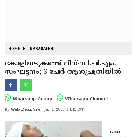
Fitr
May
Day
Eid
Al
Independence
Ad'ha
Day
Onam
HOME
KASARAGOD
J&K
State
കോളിയടുക്കത്ത് ലീഗ്-സി.പി.എം.
Haryana
സംഘട്ടനം; 3 പേര്‍ ആശുപത്രിയില്‍
Assembly
State
Diwali
Elections
Assembly
Christmas
Elections
New-
Whatsapp Group
Whatsapp Channel
Year
Republic
By
Web Desk Sre
Jan 1, 2013, 14:41 IST
Day
Budget
Delhi
കാസ