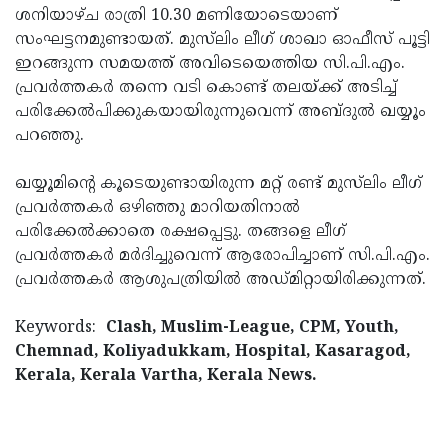
ശനിയാഴ്ച രാത്രി 10.30 മണിയോടെയാണ്
Updates
Assembly
Kerala
സംഘട്ടനമുണ്ടായത്. മുസ്‌ലിം ലീഗ് ശാഖാ ഓഫീസ് പൂട്ടി
Polls
Local
ഇറങ്ങുന്ന സമയത്ത് അവിടെയെത്തിയ സി.പി.എം.
Look
പ്രവര്‍ത്തകര്‍ തന്നെ വടി കൊണ്ട് തലയ്ക്ക് അടിച്ച്
Body
Back
പരിക്കേല്‍പിക്കുകയായിരുന്നുവെന്ന് അബ്ദുല്‍ ഖയ്യൂം
Election
2025
പറഞ്ഞു.
ഖയ്യൂമിന്റെ കൂടെയുണ്ടായിരുന്ന മറ്റ് രണ്ട് മുസ്‌ലിം ലീഗ്
പ്രവര്‍ത്തകര്‍ ഒഴിഞ്ഞു മാറിയതിനാല്‍
പരിക്കേല്‍ക്കാതെ രക്ഷപ്പെട്ടു. തങ്ങളെ ലീഗ്
പ്രവര്‍ത്തകര്‍ മര്‍ദിച്ചുവെന്ന് ആരോപിച്ചാണ് സി.പി.എം.
പ്രവര്‍ത്തകര്‍ ആശുപത്രിയില്‍ അഡ്മിറ്റായിരിക്കുന്നത്.
Keywords:
Clash, Muslim-League, CPM, Youth,
Chemnad, Koliyadukkam, Hospital, Kasaragod,
Kerala, Kerala Vartha, Kerala News.