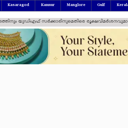
Kasaragod
Kannur
Manglore
Gulf
Keral