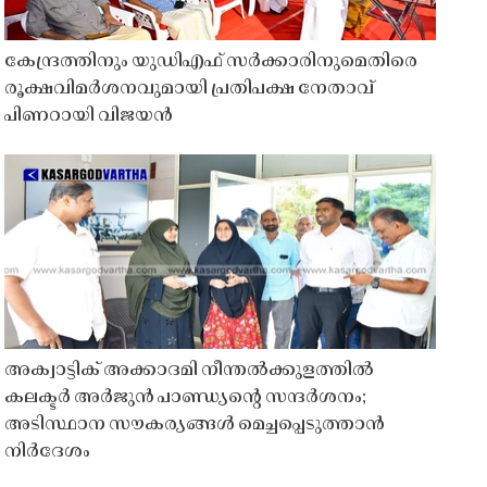
കേന്ദ്രത്തിനും യുഡിഎഫ് സർക്കാരിനുമെതിരെ
രൂക്ഷവിമർശനവുമായി പ്രതിപക്ഷ നേതാവ്
പിണറായി വിജയൻ
അക്വാട്ടിക് അക്കാദമി നീന്തൽക്കുളത്തിൽ
കലക്ടർ അർജുൻ പാണ്ഡ്യൻ്റെ സന്ദർശനം;
അടിസ്ഥാന സൗകര്യങ്ങൾ മെച്ചപ്പെടുത്താൻ
നിർദേശം