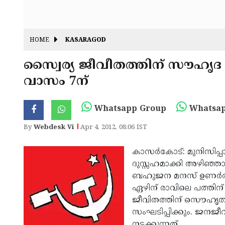
HOME
KASARAGOD
സ്വൈര്യ ജീവീതത്തിന് സൗഹൃദ ക
വാസം 7ന്
Whatsapp Group
Whatsap
By
Webdesk Vi
Apr 4, 2012, 08:06 IST
കാസര്‍കോട്: മുനിസിപ്
ദുസ്സഹമാക്കി അഴിഞ്ഞ
ബഹുജന മനസ് ഉണര്‍ത്താ
ഏഴിന് രാവിലെ പത്തിന് 
ജീവിതത്തിന് സൌഹൃത കൂട
സംഘടിപ്പിക്കും. ജനജ
നടക്കുന്നത്.