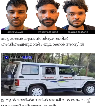
ഓപ്പറേഷൻ തൂഫാൻ; വിദ്യാനഗറിൽ
എംഡിഎംഎയുമായി 3 യുവാക്കൾ അറസ്റ്റിൽ
ഇന്ത്യൻ റെയിൽവേയിൽ ജോലി വാഗ്ദാനം ചെയ്ത്