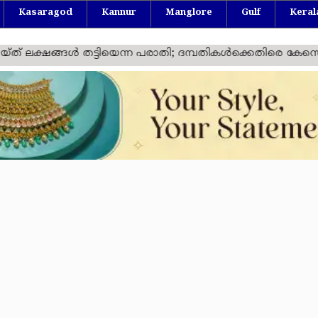
Kasaragod
Kannur
Manglore
Gulf
Keral