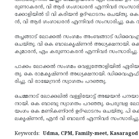
രു­ണാ­ക­ര­ന്‍,­ വി­ ആര്‍­ ഗം­ഗാ­ധ­ര­ന്‍ എ­ന്നി­വര്‍­ സം­സാ­രി
ക്കോ­ളി­യില്‍­ ടി­ വി­ ക­രി­യ­ന്‍ ഉ­ദ്­ഘാ­ട­നം­ ചെ­യ്­തു.­
ന്‍,­ വി­ ആര്‍­ ഗം­ഗാ­ധ­ര­ന്‍ എ­ന്നി­വര്‍­ സം­സാ­രി­ച്ചു.­ കെ­ വി
ത­ച്ച­ങ്ങാ­ട്­ ലോ­ക്കല്‍­ സം­ഗ­മം­ അം­ബ­ങ്ങാ­ട്­ ഡി­വൈ­എ­ഫ്‌
ചെ­യ്­തു.­ വി­ കെ­ ബാ­ല­കൃ­ഷ്­ണ­ന്‍ അ­ധ്യ­ക്ഷ­നാ­യി.­ കെ­ വി­
കു­മാ­ര­ന്‍,­ എം­ ക­രു­ണാ­ക­ര­ന്‍ എ­ന്നി­വര്‍­ സം­സാ­രി­ച്ചു
പാ­ക്കം­ ലോ­ക്കല്‍­ സം­ഗ­മം­ വെ­ളു­ത്തോ­ളി­യില്‍­ ഏ­രി­യാ­ 
തു.­ കെ­ രാ­മ­കൃ­ഷ്­ണ­ന്‍ അ­ധ്യ­ക്ഷ­നാ­യി.­ ഡി­വൈ­എ­ഫ്‌­
രി­ച്ചു.­ വി­ രാ­ജേ­ന്ദ്ര­ന്‍ സ്വാ­ഗ­തം­ പ­റ­ഞ്ഞു.­
ചെ­മ്മ­നാ­ട്­ ലോ­ക്ക­ലില്‍­ വ­ള്ളി­യോ­ട്ട്­ അ­ജ­യ­ന്‍ പ­ന­യാല
നാ­യി.­ കെ­ ബാ­ബു­ സ്വാ­ഗ­തം­ പ­റ­ഞ്ഞു.­ പെ­രു­മ്പ­ള­ ലോ
യം­ഗം­ കെ­ മ­ണി­ക­ണ്­ഠ­ന്‍ ഉ­ദ്­ഘാ­ട­നം­ ചെ­യ്­തു.­ പി­
ലകൃ­ഷ്­ണന്‍,­ എന്‍­ വി­ ബാ­ലന്‍­ എന്നി­വര്‍­ സം­സാ­രി­ച്ചു.­
Keywords:
Udma, CPM, Family-meet, Kasar