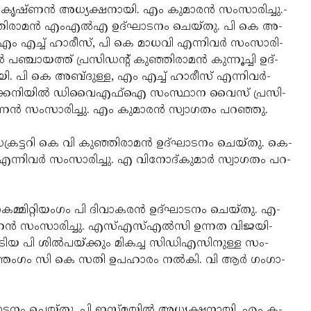
കൃ­ഷ്­ണ­ന്‍ അ­ധ്യ­ക്ഷ­നാ­യി.­ എം­ കു­മാ­ര­ന്‍ സം­സാ­രി­ച്ചു.­
­ഞ്ഞി­രാ­മ­ന്‍ എം­എല്‍­എ­ ഉ­ദ്­ഘാ­ട­നം­ ചെ­യ്­തു.­ പി­ കെ­ അ­
,­ എം­ എ­ച്ച്­ ഹാ­രീ­സ്,­ പി­ കെ­ മാ­ധ­വി­ എ­ന്നി­വര്‍­ സം­സാ­രി­
പ­ഞ്ചാ­യ­ത്ത്­ പ്ര­സി­ഡ­ന്റ്­ കു­ഞ്ഞി­രാ­മ­ന്‍ കു­ന്നൂ­ച്ചി­ ഉ­ദ്­
.­ പി­ കെ­ അ­ബ്ദു­ള്ള,­ എം­ എ­ച്ച്­ ഹാ­രീ­സ്­ എ­ന്നി­വര്‍­
ൂ­ട്ട­ക്ക­നി­യില്‍­ ഡി­വൈ­എ­ഫ്‌­ഐ­ സം­സ്ഥാ­ന­ വൈ­സ്­ പ്ര­സി­
­ണ­ന്‍ സം­സാ­രി­ച്ചു.­ എം­ കു­മാ­ര­ന്‍ സ്വാ­ഗ­തം­ പ­റ­ഞ്ഞു.­
­ട്ട­റി­ കെ­ വി­ കു­ഞ്ഞി­രാ­മ­ന്‍ ഉ­ദ്­ഘാ­ട­നം­ ചെ­യ്­തു.­ കെ­
്നി­വര്‍­ സം­സാ­രി­ച്ചു.­ എ­ വി­നോ­ദ്­കു­മാര്‍­ സ്വാ­ഗ­തം­ പ­റ­
­ക­മ്മി­റ്റി­യം­ഗം­ പി­ ദി­വാ­ക­ര­ന്‍ ഉ­ദ്­ഘാ­ട­നം­ ചെ­യ്­തു.­ എ­
ന്‍ സം­സാ­രി­ച്ചു.­ എ­സ്­എ­സ്­എല്‍­സി­ ഉ­ന്ന­ത­ വി­ജ­യി­
നേ­ടി­യ­ പി­ ശില്‍­പ­യ്­ക്കും­ മി­ക­ച്ച­ സി­ഡി­എ­സി­നു­ള്ള­ സം­
ത്തം­ഗം­ സി­ കെ­ സ­തി­ ഉ­പ­ഹാ­രം­ നല്‍­കി.­ വി­ ആര്‍­ ഗം­ഗാ­
ദ്­ഘാ­ട­നം­ ചെ­യ്­തു.­ പി­ ഇ­സ്­മ­യില്‍­ അ­ധ്യ­ക്ഷ­നാ­യി.­ എം­ ക­