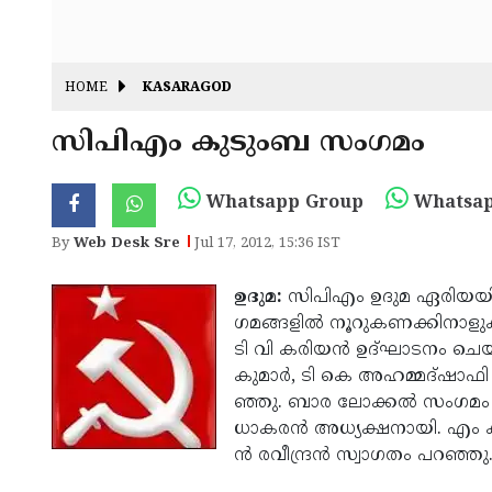
HOME
KASARAGOD
സി­പി­എം­ കു­ടുംബ­­ സം­ഗ­മം­
Whatsapp Group
Whatsap
By
Web Desk Sre
Jul 17, 2012, 15:36 IST
ഉ­ദു­മ­:­
സി­പി­എം­ ഉ­ദു­മ­ ഏ­രി­യ­യില
ഗ­മ­ങ്ങ­ളില്‍­ നൂ­റു­ക­ണ­ക്കി­നാ­ളു
ടി­ വി­ ക­രി­യ­ന്‍ ഉ­ദ്­ഘാ­ട­നം­ ച
കു­മാര്‍,­ ടി­ കെ­ അ­ഹ­മ്മ­ദ്­ഷാ­ഫി­ 
ഞ്ഞു.­ ബാ­ര­ ലോ­ക്കല്‍­ സം­ഗ­മം­ 
ധാ­ക­ര­ന്‍ അ­ധ്യ­ക്ഷ­നാ­യി.­ എം­ ക
ന്‍ ര­വീ­ന്ദ്ര­ന്‍ സ്വാ­ഗ­തം­ പ­റ­ഞ്ഞു.