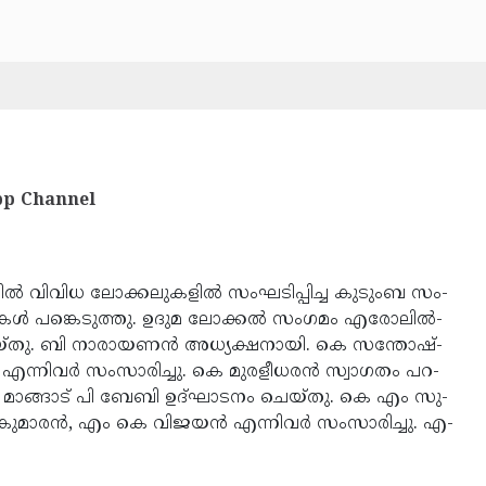
p Channel
്‍­ വി­വി­ധ­ ലോ­ക്ക­ലു­ക­ളില്‍­ സം­ഘ­ടി­പ്പി­ച്ച­ കു­ടും­ബ­ സം­
­കള്‍­ പ­ങ്കെ­ടു­ത്തു.­ ഉ­ദു­മ­ ലോ­ക്കല്‍­ സം­ഗ­മം­ എ­രോ­ലില്‍­
െ­യ്­തു.­ ബി­ നാ­രാ­യ­ണ­ന്‍ അ­ധ്യ­ക്ഷ­നാ­യി.­ കെ­ സ­ന്തോ­ഷ്­
എ­ന്നി­വര്‍­ സം­സാ­രി­ച്ചു.­ കെ­ മു­ര­ളീ­ധ­ര­ന്‍ സ്വാ­ഗ­തം­ പ­റ­
മാ­ങ്ങാ­ട്­ പി­ ബേ­ബി­ ഉ­ദ്­ഘാ­ട­നം­ ചെ­യ്­തു.­ കെ­ എം­ സു­
ു­മാ­ര­ന്‍,­ എം­ കെ­ വി­ജ­യ­ന്‍ എ­ന്നി­വര്‍­ സം­സാ­രി­ച്ചു.­ എ­
­