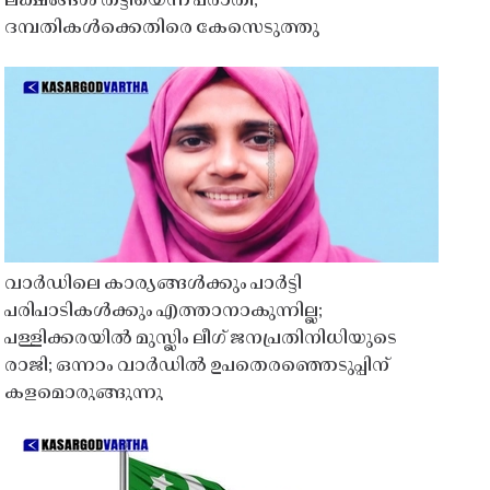
ലക്ഷങ്ങൾ തട്ടിയെന്ന പരാതി;
ദമ്പതികൾക്കെതിരെ കേസെടുത്തു
വാർഡിലെ കാര്യങ്ങൾക്കും പാർട്ടി
പരിപാടികൾക്കും എത്താനാകുന്നില്ല;
പള്ളിക്കരയിൽ മുസ്ലിം ലീഗ് ജനപ്രതിനിധിയുടെ
രാജി; ഒന്നാം വാർഡിൽ ഉപതെരഞ്ഞെടുപ്പിന്
കളമൊരുങ്ങുന്നു