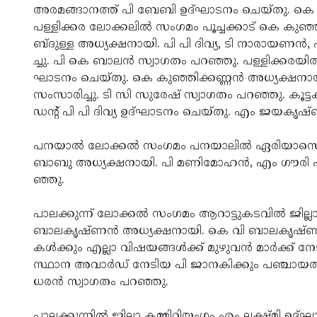
അ­ര­മ­ങ്ങാ­ന­ത്ത്­ പി­ ബേ­ബി­ ഉ­ദ്­ഘാ­ട­നം­ ചെ­യ്­തു.­ കെ­ 
പ­ള്ളി­ക്ക­ര­ ലോ­ക്ക­ലില്‍­ സം­ഗ­മം­ പൂ­ച്ച­ക്കാ­ട്­ കെ­ കു
ബ്ദു­ള്ള­ അ­ധ്യ­ക്ഷ­നാ­യി.­ പി­ പി­ ദി­വ്യ,­ ടി­ നാ­രാ­യ­ണ­ന്‍
ച്ചു.­ പി­ കെ­ ബാ­ല­ന്‍ സ്വാ­ഗ­തം­ പ­റ­ഞ്ഞു.­ പ­ള്ളി­ക്ക­ര­യില്‍­ 
ഘാ­ട­നം­ ചെ­യ്­തു.­ കെ­ കു­ഞ്ഞി­ക്ക­ണ്ണ­ന്‍ അ­ധ്യ­ക്ഷ­നാ­യി
സം­സാ­രി­ച്ചു.­ ടി­ സി­ സു­രേ­ഷ്­ സ്വാ­ഗ­തം­ പ­റ­ഞ്ഞു.­ ക
ഡ­ന്റ്­ പി­ പി­ ദി­വ്യ­ ഉ­ദ്­ഘാ­ട­നം­ ചെ­യ്­തു.­ എം­ ജ­യ­കൃ­ഷ്
പ­ന­യാല്‍­ ലോ­ക്കല്‍­ സം­ഗ­മം­ പ­ന­യാ­ലില്‍­ ഏ­രി­യാ­സെ­ക്ര
ബാ­ബു­ അ­ധ്യ­ക്ഷ­നാ­യി.­ പി­ മ­ണി­മോ­ഹ­ന്‍,­ എം­ ഗൗ­രി­ എ­ന
ഞ്ഞു.­
പാ­ല­ക്കു­ന്ന്­ ലോ­ക്കല്‍­ സം­ഗ­മം­ ആ­റാ­ട്ടു­ക­ട­വില്‍­ ജി­ല്ലാ
ബാ­ല­കൃ­ഷ്­ണ­ന്‍ അ­ധ്യ­ക്ഷ­നാ­യി.­ കെ­ വി­ ബാ­ല­കൃ­ഷ്­ണ­
കള്‍­ക്കും­ എ­ല്ലാ­ വി­ഷ­യ­ങ്ങള്‍­ക്ക്­ മു­ഴു­വ­ന്‍ മാര്‍­ക്ക്­ 
സ്ഥാ­ന­ അ­വാര്‍­ഡ്­ നേ­ടി­യ­ പി­ ജാ­ന­കി­ക്കും­ പ­ഞ്ചാ­യ­
ധ­ര­ന്‍ സ്വാ­ഗ­തം­ പ­റ­ഞ്ഞു.­
പാ­ല­ക്കു­ന്നില്‍­ ജി­ല്ലാ­ ക­മ്മി­റ്റി­യം­ഗം­ എം­ ല­ക്ഷ്­മി­ ഉ­