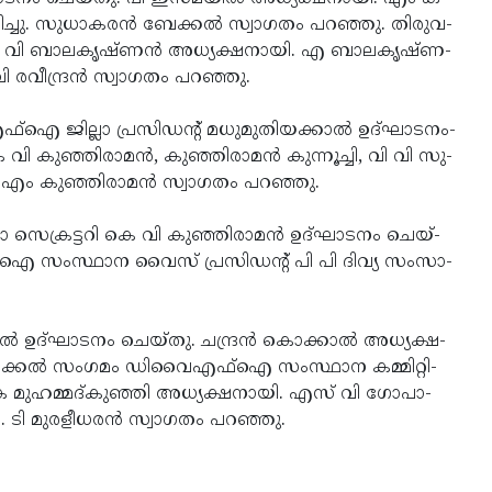
­ച്ചു.­ സു­ധാ­ക­ര­ന്‍ ബേ­ക്കല്‍­ സ്വാ­ഗ­തം­ പ­റ­ഞ്ഞു.­ തി­രു­വ­
 കെ­ വി­ ബാ­ല­കൃ­ഷ്­ണ­ന്‍ അ­ധ്യ­ക്ഷ­നാ­യി.­ എ­ ബാ­ല­കൃ­ഷ്­ണ­
­ ര­വീ­ന്ദ്ര­ന്‍ സ്വാ­ഗ­തം­ പ­റ­ഞ്ഞു.­
­ഐ­ ജി­ല്ലാ­ പ്ര­സി­ഡ­ന്റ്­ മ­ധു­മു­തി­യ­ക്കാല്‍­ ഉ­ദ്­ഘാ­ട­നം­
 കു­ഞ്ഞി­രാ­മ­ന്‍,­ കു­ഞ്ഞി­രാ­മ­ന്‍ കു­ന്നൂ­ച്ചി,­ വി­ വി­ സു­
.­ എം­ കു­ഞ്ഞി­രാ­മ­ന്‍ സ്വാ­ഗ­തം­ പ­റ­ഞ്ഞു.­
സെ­ക്ര­ട്ട­റി­ കെ­ വി­ കു­ഞ്ഞി­രാ­മ­ന്‍ ഉ­ദ്­ഘാ­ട­നം­ ചെ­യ്­
ഐ­ സം­സ്ഥാ­ന­ വൈ­സ്­ പ്ര­സി­ഡ­ന്റ്­ പി­ പി­ ദി­വ്യ­ സം­സാ­
്‍­ ഉ­ദ്­ഘാ­ട­നം­ ചെ­യ്­തു.­ ച­ന്ദ്ര­ന്‍ കൊ­ക്കാല്‍­ അ­ധ്യ­ക്ഷ­
­ക്കല്‍­ സം­ഗ­മം­ ഡി­വൈ­എ­ഫ്‌­ഐ­ സം­സ്ഥാ­ന­ ക­മ്മി­റ്റി­
 കെ മു­ഹമ്മദ്­കു­ഞ്ഞി­ അധ്യ­ക്ഷനാ­യി.­ എസ്­ വി­ ഗോ­പാ­
.­ ടി­ മു­രളീ­ധരന്‍­ സ്വാ­ഗതം­ പറഞ്ഞു.­
agod