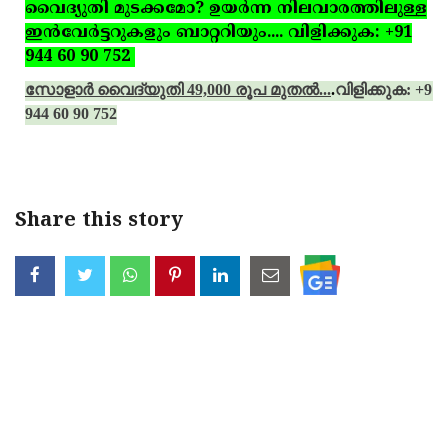
വൈദ്യുതി മുടക്കമോ? ഉയര്‍ന്ന നിലവാരത്തിലുള്ള
ഇന്‍വേര്‍ട്ടറുകളും ബാറ്ററിയും.... വിളിക്കുക: +91
944 60 90 752
സോളാര്‍ വൈദ്യുതി 49,000 രൂപ മുതല്‍...
.
വിളിക്കുക: +91
944 60 90 752
Share this story