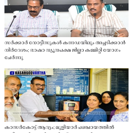
സർക്കാർ നോട്ടീസുകൾ കന്നഡയിലും അച്ചടിക്കാൻ
നിർദേശം; ഭാഷാ ന്യൂനപക്ഷ ജില്ലാ കമ്മിറ്റി യോഗം
ചേർന്നു
കാസർകോട്ട് ആദ്യം; മുളിയാർ പഞ്ചായത്തിൽ