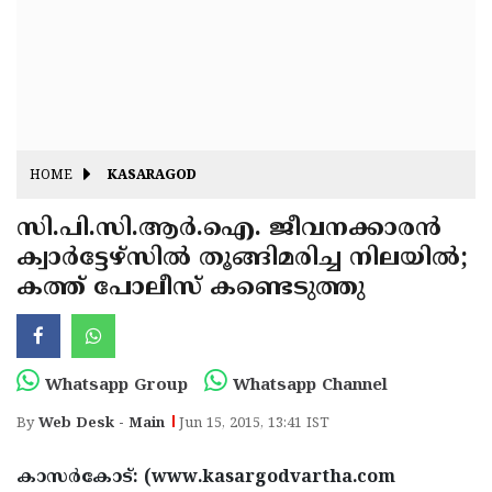
Fitr
May
Day
Eid
Al
Independence
Ad'ha
Day
Onam
HOME
KASARAGOD
J&K
State
സി.പി.സി.ആര്‍.ഐ. ജീവനക്കാരന്‍
Haryana
ക്വാര്‍ട്ടേഴ്‌സില്‍ തൂങ്ങിമരിച്ച നിലയില്‍;
Assembly
State
Diwali
കത്ത് പോലീസ് കണ്ടെടുത്തു
Elections
Assembly
Christmas
Elections
New-
Year
Republic
Whatsapp Group
Whatsapp Channel
Day
Budget
By
Web Desk - Main
Jun 15, 2015, 13:41 IST
Delhi
കാസര്‍കോട്: (www.kasargodvartha.com