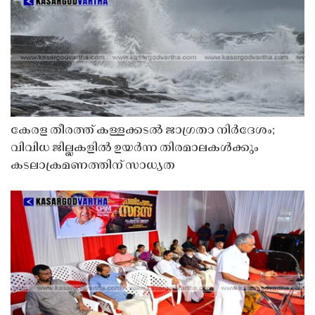
കേരള തീരത്ത് കള്ളക്കടൽ ജാഗ്രതാ നിർദേശം;
വിവിധ ജില്ലകളിൽ ഉയർന്ന തിരമാലകൾക്കും
കടലാക്രമണത്തിന് സാധ്യത