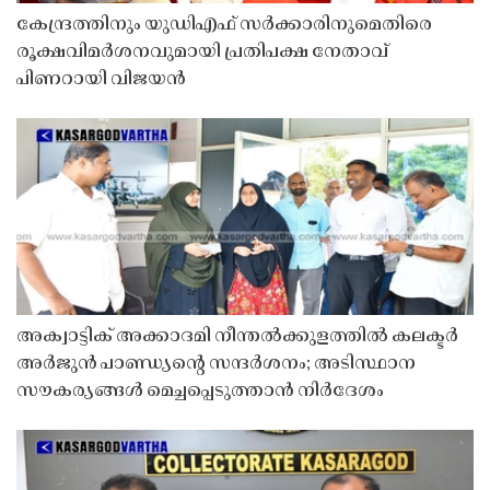
കേന്ദ്രത്തിനും യുഡിഎഫ് സർക്കാരിനുമെതിരെ
രൂക്ഷവിമർശനവുമായി പ്രതിപക്ഷ നേതാവ്
പിണറായി വിജയൻ
അക്വാട്ടിക് അക്കാദമി നീന്തൽക്കുളത്തിൽ കലക്ടർ
അർജുൻ പാണ്ഡ്യൻ്റെ സന്ദർശനം; അടിസ്ഥാന
സൗകര്യങ്ങൾ മെച്ചപ്പെടുത്താൻ നിർദേശം