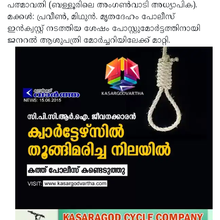
പത്മാവതി (ബള്ളൂരിലെ അംഗണ്‍വാടി അധ്യാപിക).
മക്കള്‍: പ്രവീണ്‍, മിഥുന്‍. മൃതദേഹം പോലീസ്
ഇന്‍ക്വസ്റ്റ് നടത്തിയ ശേഷം പോസ്റ്റുമോര്‍ട്ടത്തിനായി
ജനറല്‍ ആശുപത്രി മോര്‍ച്ചറിയിലേക്ക് മാറ്റി.