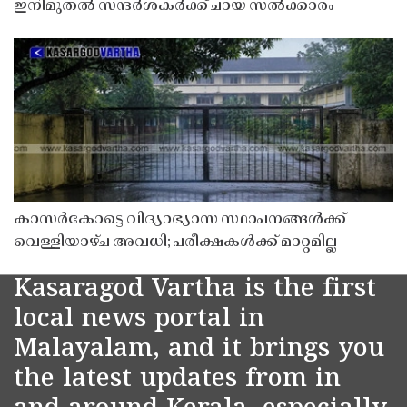
ഇനിമുതൽ സന്ദർശകർക്ക് ചായ സൽക്കാരം
കാസർകോട്ടെ വിദ്യാഭ്യാസ സ്ഥാപനങ്ങൾക്ക്
വെള്ളിയാഴ്ച അവധി; പരീക്ഷകൾക്ക് മാറ്റമില്ല
Kasaragod Vartha is the first
local news portal in
Malayalam, and it brings you
the latest updates from in