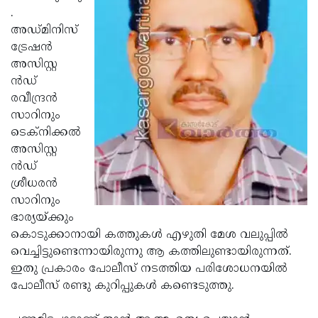
.
Updates
Assembly
Kerala
അഡ്മിനിസ്‌
Polls
Local
Look
ട്രേഷന്‍
അസിസ്റ്റ
Body
Back
ന്‍ഡ്
Election
2025
രവീന്ദ്രന്‍
സാറിനും
ടെക്‌നിക്കല്‍
അസിസ്റ്റ
ന്‍ഡ്
ശ്രീധരന്‍
സാറിനും
ഭാര്യയ്ക്കും
കൊടുക്കാനായി കത്തുകള്‍ എഴുതി മേശ വലുപ്പില്‍
വെച്ചിട്ടുണ്ടെന്നായിരുന്നു ആ കത്തിലുണ്ടായിരുന്നത്.
ഇതു പ്രകാരം പോലീസ് നടത്തിയ പരിശോധനയില്‍
പോലീസ് രണ്ടു കുറിപ്പുകള്‍ കണ്ടെടുത്തു.