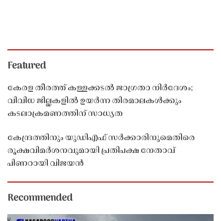
Featured
കേരള തീരത്ത് കള്ളക്കടൽ ജാഗ്രതാ നിർദേശം;
വിവിധ ജില്ലകളിൽ ഉയർന്ന തിരമാലകൾക്കും
കടലാക്രമണത്തിന് സാധ്യത
കേന്ദ്രത്തിനും യുഡിഎഫ് സർക്കാരിനുമെതിരെ
രൂക്ഷവിമർശനവുമായി പ്രതിപക്ഷ നേതാവ്
പിണറായി വിജയൻ
Recommended