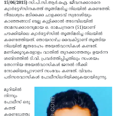
Election
Maha
15/06/2015)
സി.പി.സി.ആര്‍.ഐ. ജീവനക്കാരനെ
ക്വാര്‍ട്ടേഴ്‌സിനകത്ത് തൂങ്ങിമരിച്ച നിലയില്‍ കണ്ടെത്തി.
Shivarathri
International
നീലേശ്വരം മടിക്കൈ ചാളക്കടവ് സ്വദേശിയും
Women's
Anti-
കാഞ്ഞങ്ങാട് ബല്ല കുറ്റിക്കാല്‍ അടമ്പിലയില്‍
താമസക്കാരനുമായ ഒ. രാമചന്ദ്രനെ (51)യാണ്
Day
Drug
Attukal
ചൗക്കിയിലെ ക്വാര്‍ട്ടേഴ്‌സില്‍ തൂങ്ങിമരിച്ച നിലയില്‍
Campaign
Pongala
Holi
കണ്ടെത്തിയത്. ഞായറാഴ്ച വൈകിട്ടാണ് തൂങ്ങിയ
നിലയില്‍ മൃതദേഹം അയല്‍വാസികള്‍ കണ്ടത്.
2025
2025
IPL
മണിക്കൂറുകളോളം വാതില്‍ തുറക്കാത്തതും ഉയര്‍ന്ന
2025
Eid
ശബ്ദത്തില്‍ ടി.വി. പ്രവര്‍ത്തിപ്പിച്ചതിലും സംശയം
തോന്നിയ അയല്‍വാസികള്‍ ജനല്‍ നീക്കി
Al-
Waqf
നോക്കിയപ്പോഴാണ് സംഭവം കണ്ടത്. വിവരം
Fitr
Bill
Vishu
പരിസരവാസികള്‍ പോലീസിലറിയിക്കുകയായിരുന്നു.
2025
Controversy
Festival
Good
മുറിയില്‍
2025
Friday
Easter
നിന്നും
പോലീസ് ഒരു
Observance
Sunday
By-
കത്ത്
2025
2025
Election
Bihar
കണ്ടെടുത്തു