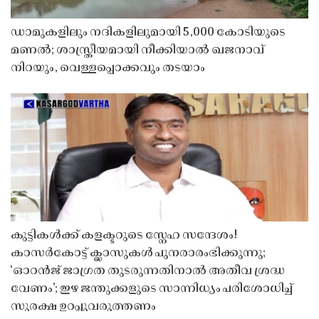
ഡാമുകളിലും നദികളിലുമായി 5,000 കോടിയുടെ
മണൽ; ശാസ്ത്രീയമായി നീക്കിയാൽ ഖജനാവ്
നിറയും, വെള്ളപ്പൊക്കവും തടയാം
കുട്ടികൾക്ക് കളക്ടറുടെ സ്നേഹ സന്ദേശം!
കാസർകോട്ട് ക്ലാസുകൾ പുനരാരംഭിക്കുന്നു;
‘ഓറൻജ് ജാഗ്രത തുടരുന്നതിനാൽ അതീവ ശ്രദ്ധ
വേണം’; ഇഴ ജന്തുക്കളുടെ സാന്നിധ്യം പരിശോധിച്ച്
സുരക്ഷ ഉറപ്പുവരുത്തണം