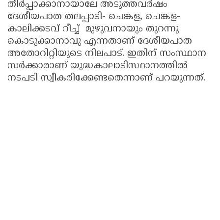
തീർപ്പാക്കാനായാലേ അടുത്തവർഷം
ദേശീയപാത തലപ്പാടി- ചെങ്കള, ചെങ്കള-
കാലിക്കടവ് റീച്ച് മുഴുവനായും തുറന്നു
കൊടുക്കാനാവു എന്നതാണ് ദേശീയപാത
അതോറിറ്റിയുടെ നിലപാട്. ഇതിന് സംസ്ഥാന
സർക്കാരാണ് യുദ്ധകാലാടിസ്ഥാനത്തിൽ
നടപടി സ്വീകരിക്കേണ്ടതെന്നാണ് പറയുന്നത്.