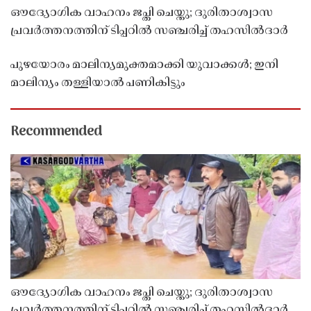
ഔദ്യോഗിക വാഹനം ജപ്തി ചെയ്തു; ദുരിതാശ്വാസ
പ്രവർത്തനത്തിന് ടിപ്പറിൽ സഞ്ചരിച്ച് തഹസിൽദാർ
പുഴയോരം മാലിന്യമുക്തമാക്കി യുവാക്കൾ; ഇനി
മാലിന്യം തള്ളിയാൽ പണികിട്ടും
Recommended
ഔദ്യോഗിക വാഹനം ജപ്തി ചെയ്തു; ദുരിതാശ്വാസ
പ്രവർത്തനത്തിന് ടിപ്പറിൽ സഞ്ചരിച്ച് തഹസിൽദാർ