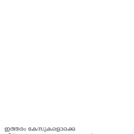
ഇത്തരം കേസുകളൊക്കെ