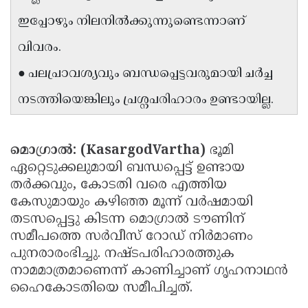
Updates
Assembly
ഇപ്പോഴും നിലനിൽക്കുന്നുണ്ടെന്നാണ്
Kerala
Polls
Local
Look
വിവരം.
Body
Back
● പലപ്രാവശ്യവും ബന്ധപ്പെട്ടവരുമായി ചർച്ച
Election
2025
നടത്തിയെങ്കിലും പ്രശ്നപരിഹാരം ഉണ്ടായില്ല.
മൊഗ്രാൽ: (KasargodVartha)
ഭൂമി
ഏറ്റെടുക്കലുമായി ബന്ധപ്പെട്ട് ഉണ്ടായ
തർക്കവും, കോടതി വരെ എത്തിയ
കേസുമായും കഴിഞ്ഞ മൂന്ന് വർഷമായി
തടസപ്പെട്ടു കിടന്ന മൊഗ്രാൽ ടൗണിന്
സമീപത്തെ സർവീസ് റോഡ് നിർമാണം
പുനരാരംഭിച്ചു. നഷ്ടപരിഹാരത്തുക
നാമമാത്രമാണെന്ന് കാണിച്ചാണ് ഗൃഹനാഥൻ
ഹൈകോടതിയെ സമീപിച്ചത്.