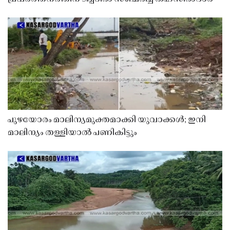
പുഴയോരം മാലിന്യമുക്തമാക്കി യുവാക്കൾ; ഇനി
മാലിന്യം തള്ളിയാൽ പണികിട്ടും