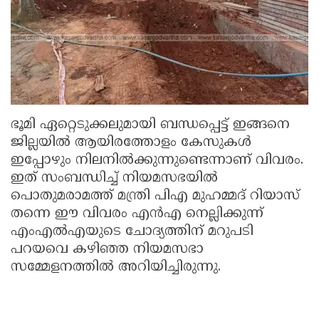
ഭൂമി ഏറ്റെടുക്കലുമായി ബന്ധപ്പെട്ട് ഇങ്ങനെ
ജില്ലയിൽ ആയിരത്തോളം കേസുകൾ
ഇപ്പോഴും നിലനിൽക്കുന്നുണ്ടെന്നാണ് വിവരം.
ഇത് സംബന്ധിച്ച് നിയമസഭയിൽ
പൊതുമരാമത്ത് മന്ത്രി പിഎ മുഹമ്മദ് റിയാസ്
തന്നെ ഈ വിവരം എൻഎ നെല്ലിക്കുന്ന്
എംഎൽഎയുടെ ചോദ്യത്തിന് മറുപടി
പറയവെ കഴിഞ്ഞ നിയമസഭാ
സമ്മേളനത്തിൽ അറിയിച്ചിരുന്നു.