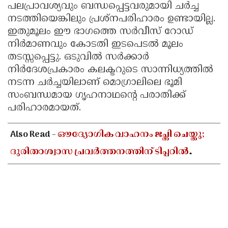
പലപ്രാവശ്യവും ബന്ധപ്പെട്ടവരുമായി ചർച്ച
നടത്തിയെങ്കിലും പ്രശ്നപരിഹാരം ഉണ്ടായില്ല.
ഇതുമൂലം ഈ ഭാഗത്തെ സർവീസ് റോഡ്
നിർമാണവും കോടതി ഇടപെടൽ മൂലം
തടസ്സപ്പെട്ടു. ഒടുവിൽ സർക്കാർ
നിർദേശപ്രകാരം കലക്ടറുടെ സാന്നിധ്യത്തിൽ
നടന്ന ചർച്ചയിലാണ് മൊഗ്രാലിലെ ഭൂമി
സംബന്ധമായ ഗൃഹനാഥന്റെ പരാതിക്ക്
പരിഹാരമായത്.
Also Read -
ഔദ്യോഗിക വാഹനം ജപ്തി ചെയ്തു;
ദുരിതാശ്വാസ പ്രവർത്തനത്തിന് ടിപ്പറിൽ
സഞ്ചരിച്ച് തഹസിൽദാർ