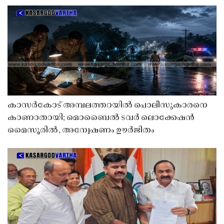
കാസർകോട് അമ്പലത്തറയിൽ പൊലീസുകാരനെ
കാണാതായി; മൊബൈൽ ടവർ ലൊക്കേഷൻ
മൈസൂരിൽ, അന്വേഷണം ഊർജിതം