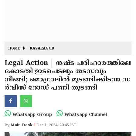
Fitr
May
Day
Eid
Al
Independence
Ad'ha
Day
Onam
HOME
KASARAGOD
J&K
State
Legal Action | നഷ്ട പരിഹാരത്തിലെ
Haryana
കോടതി ഇടപെടലും തടസവും
Assembly
State
Diwali
നീങ്ങി; മൊഗ്രാലിൽ മുടങ്ങിക്കിടന്ന സ
Elections
Assembly
Christmas
ർവീസ് റോഡ് പണി തുടങ്ങി
Elections
New-
Year
Republic
Whatsapp Group
Whatsapp Channel
Day
Budget
By
Main Desk
Dec 1, 2024, 20:45 IST
Delhi