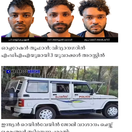
ഓപ്പറേഷൻ തൂഫാൻ; വിദ്യാനഗറിൽ
എംഡിഎംഎയുമായി 3 യുവാക്കൾ അറസ്റ്റിൽ
ഇന്ത്യൻ റെയിൽവേയിൽ ജോലി വാഗ്ദാനം ചെയ്ത്