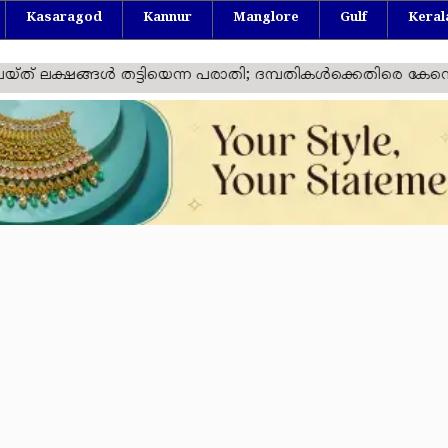
Kasaragod
Kannur
Manglore
Gulf
Keral