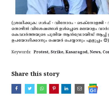
(ശ്രദ്ധിക്കുക: ഗൾഫ് - വിനോദം - ടെക്നോളജി - 
തൊഴിൽ വിശേഷങ്ങൾ ഉൾപ്പെടെ മലയാളം വാർ
കെവാർത്തയുടെ പുതിയ ആൻഡ്രോയിഡ് ആപ്പ് ഇവ
ഉപയോഗിക്കാനും ഷെയർ ചെയ്യാനും എളുപ്പം 😊)
Keywords:
Protest, Strike, Kasaragod, News, C
Share this story