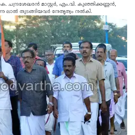
ചന്ദ്രശേഖരന്‍ മാസ്റ്റര്‍, എം.വി. കുഞ്ഞിക്കണ്ണന്‍,
ാല്‍ തുടങ്ങിയവര്‍ നേതൃത്വം നല്‍കി.