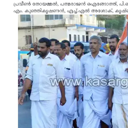
പ്രവീണ്‍ തോയമ്മല്‍, പത്മരാജന്‍ ഐങ്ങോത്ത്, പി.കെ. 
എം. കുഞ്ഞികൃഷണന്‍, എച്ച്.എല്‍ അശോക്, കൃഷ്ണ ല