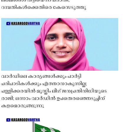
ലക്ഷങ്ങൾ തട്ടിയെന്ന പരാതി;
ദമ്പതികൾക്കെതിരെ കേസെടുത്തു
വാർഡിലെ കാര്യങ്ങൾക്കും പാർട്ടി
പരിപാടികൾക്കും എത്താനാകുന്നില്ല;
പള്ളിക്കരയിൽ മുസ്ലിം ലീഗ് ജനപ്രതിനിധിയുടെ
രാജി; ഒന്നാം വാർഡിൽ ഉപതെരഞ്ഞെടുപ്പിന്
കളമൊരുങ്ങുന്നു