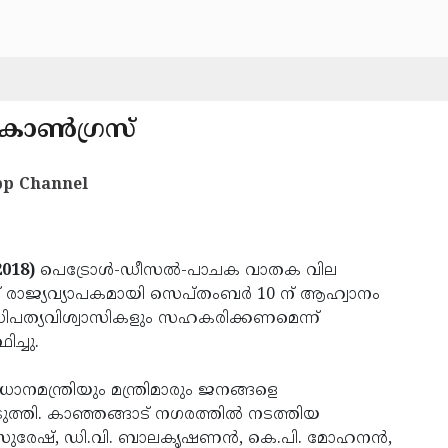
കോണ്‍ഗ്രസ്
p Channel
2018)
പെട്രോള്‍-ഡീസല്‍-പാചക വാതക വില
് രാജ്യവ്യാപകമായി സെപ്തംബര്‍ 10 ന് ആഹ്വാനം
നാധിപത്യവിശ്വാസികളും സഹകരിക്കണമെന്ന്
ച്ചു.
ധാനമന്ത്രിയും മന്ത്രിമാരും ജനങ്ങളെ
ുത്തി. കാഞ്ഞങ്ങാട് നഗരത്തില്‍ നടത്തിയ
ി. സുരേഷ്, ഡി.വി. ബാലകൃഷണന്‍, കെ.പി. മോഹനന്‍,