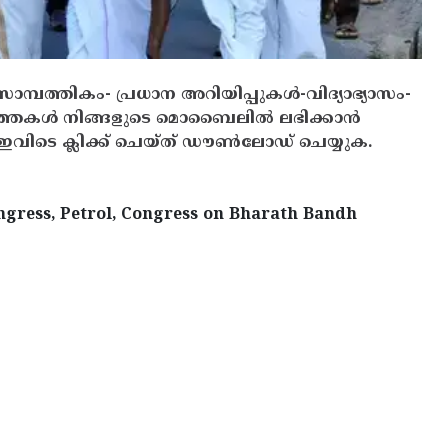
സാമ്പത്തികം- പ്രധാന അറിയിപ്പുകൾ-വിദ്യാഭ്യാസം-
ത്തകൾ നിങ്ങളുടെ മൊബൈലിൽ ലഭിക്കാൻ
ിടെ ക്ലിക്ക് ചെയ്ത് ഡൗൺലോഡ് ചെയ്യുക.
ongress, Petrol, Congress on Bharath Bandh