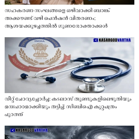
സഹകരണ സംഘങ്ങളെ ഒഴിവാക്കി ബാങ്ക്
അക്കൗണ്ട് വഴി പെൻഷൻ വിതരണം;
ആശയക്കുഴപ്പത്തിൽ ഗുണഭോക്താക്കൾ
നീറ്റ് ചോദ്യച്ചോർച്ച: കടലാസ് തുണ്ടുകളിലെഴുതിയും
മനഃപാഠമാക്കിയും തട്ടിപ്പ്; സിബിഐ കുറ്റപത്രം
പുറത്ത്