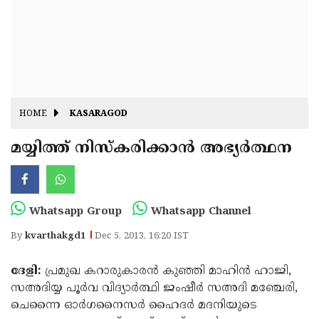
Fitr
May
Day
Eid
Al
Independence
Ad'ha
Day
Onam
HOME
KASARAGOD
J&K
State
മയ്യിത്ത് നിസ്‌കരിക്കാന്‍ അഭ്യര്‍ത്ഥന
Haryana
Assembly
State
Diwali
Elections
Assembly
Christmas
Whatsapp Group
Whatsapp Channel
Elections
New-
By
kvarthakgd1
Dec 5, 2013, 16:20 IST
Year
Republic
ദേളി:
പ്രമുഖ കറാരുകാരന്‍ കുഞ്ഞി മാഹിന്‍ ഹാജി,
Day
Budget
സഅദിയ്യ പൂര്‍വ വിദ്യാര്‍ത്ഥി ജംഷീര്‍ സഅദി മഞ്ചേരി,
Delhi
ചെന്നൈ ഓര്‍ഗനൈസര്‍ ഹൈദര്‍ മദനിയുടെ