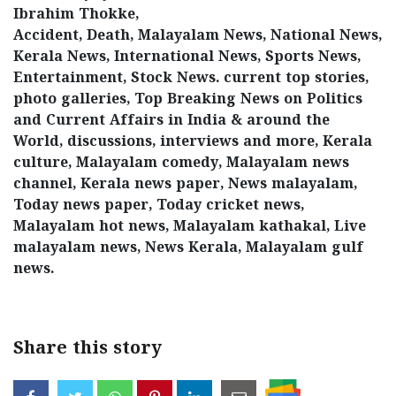
Ibrahim Thokke,
Updates
Assembly
Kerala
Accident, Death, Malayalam News, National News,
Polls
Local
Kerala News, International News, Sports News,
Look
Entertainment, Stock News. current top stories,
Body
Back
photo galleries, Top Breaking News on Politics
Election
2025
and Current Affairs in India & around the
World, discussions, interviews and more, Kerala
culture, Malayalam comedy, Malayalam news
channel, Kerala news paper, News malayalam,
Today news paper, Today cricket news,
Malayalam hot news, Malayalam kathakal, Live
malayalam news, News Kerala, Malayalam gulf
news.
Share this story