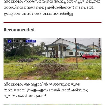
നീലേശ്വരം നഗരസഭയിലെ ആനച്ചാൽ-ഉച്ചൂളിക്കുതിർ
റോഡിലെ വെള്ളക്കെട്ട് പരിഹരിക്കാൻ ഇടപെടൽ;
ഉദ്യോഗസ്ഥ സംഘം സ്ഥലം സന്ദർശിച്ചു
Recommended
നീലേശ്വരം ആനച്ചാലിൽ ഇഴജന്തുക്കളുടെ
താവളമായി ഇ എം എസ് ടൗൺഹാൾ പരിസരം;
ദുരിതം പേറി നാട്ടുകാർ