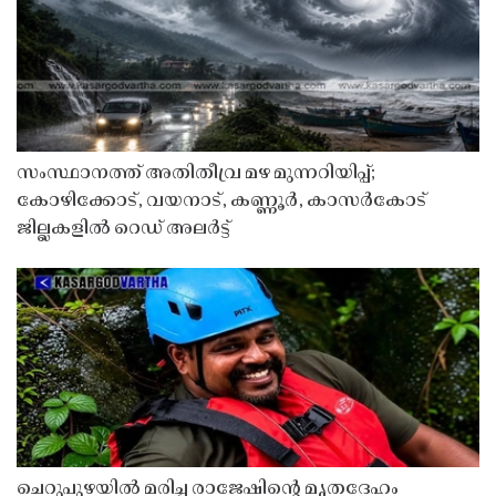
സംസ്ഥാനത്ത് അതിതീവ്ര മഴ മുന്നറിയിപ്പ്;
കോഴിക്കോട്, വയനാട്, കണ്ണൂർ, കാസർകോട്
ജില്ലകളിൽ റെഡ് അലർട്ട്
ചെറുപുഴയിൽ മരിച്ച രാജേഷിൻ്റെ മൃതദേഹം