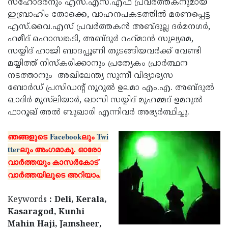
സഹോദരനും എസ്.എസ്.എഫ് പ്രവര്‍ത്തകനുമായ
Election
Maha
ഇബ്രാഹിം തോക്കെ, വാഹനപകടത്തില്‍ മരണപ്പെട്ട
Shivarathri
International
എസ്.വൈ.എസ് പ്രവര്‍ത്തകന്‍ അബ്ദുല്ല ദര്‍മനഗര്‍,
ഹമീദ് ഹൊസങ്കടി, അബ്ദുർ റഹ്‌മാന്‍ സുല്യമെ,
Women's
Anti-
സയ്യിദ് ഹാജി ബാദപ്പൂണി തുടങ്ങിയവര്‍ക്ക് വേണ്ടി
Day
Drug
Attukal
മയ്യിത്ത് നിസ്‌കരിക്കാനും പ്രത്യേകം പ്രാര്‍ത്ഥന
നടത്താനും അഖിലേന്ത്യ സുന്നീ വിദ്യാഭ്യസ
Campaign
Pongala
Holi
ബോര്‍ഡ് പ്രസിഡന്റ് നൂറുല്‍ ഉലമാ എം.എ. അബ്ദുല്‍
2025
2025
IPL
ഖാദിര്‍ മുസ്‌ലിയാര്‍, ഖാസി സയ്യിദ് മുഹമ്മദ് ഉമറുല്‍
ഫാറൂഖ് അല്‍ ബുഖാരി എന്നിവർ അഭ്യര്‍ത്ഥിച്ചു.
2025
Eid
Al-
Waqf
ഞങ്ങളുടെ
Facebook
ലും
Twi
tter
ലും അംഗമാകൂ. ഓരോ
Fitr
Bill
Vishu
വാര്‍ത്തയും കാസര്‍കോട്
2025
Controversy
Festival
Good
വാര്‍ത്തയിലൂടെ അറിയാം.
2025
Friday
Easter
Keywords
: Deli, Kerala,
Observance
Sunday
By-
Kasaragod, Kunhi
2025
2025
Election
Mahin Haji, Jamsheer,
Bihar