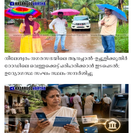
നീലേശ്വരം നഗരസഭയിലെ ആനച്ചാൽ-ഉച്ചൂളിക്കുതിർ
റോഡിലെ വെള്ളക്കെട്ട് പരിഹരിക്കാൻ ഇടപെടൽ;
ഉദ്യോഗസ്ഥ സംഘം സ്ഥലം സന്ദർശിച്ചു