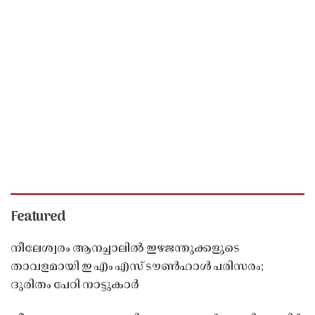
Featured
നീലേശ്വരം ആനച്ചാലിൽ ഇഴജന്തുക്കളുടെ
താവളമായി ഇ എം എസ് ടൗൺഹാൾ പരിസരം;
ദുരിതം പേറി നാട്ടുകാർ