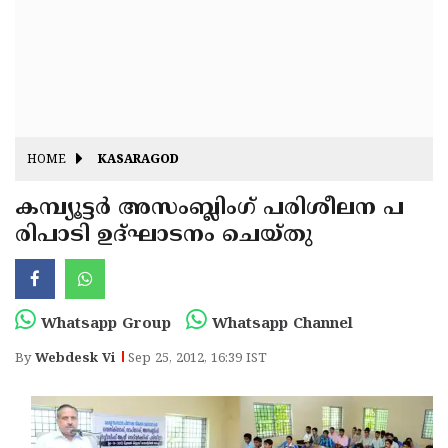
Fitr
May
Day
Eid
Al
Independence
Ad'ha
Day
Onam
HOME
KASARAGOD
J&K
State
കമ്പ്യൂട്ടര്‍ അസംബ്ലിംഗ് പരിശീലന പ
Haryana
രിപാടി ഉദ്ഘാടനം ചെയ്തു
Assembly
State
Diwali
Elections
Assembly
Christmas
Elections
New-
Whatsapp Group
Whatsapp Channel
Year
Republic
By
Webdesk Vi
Sep 25, 2012, 16:39 IST
Day
Budget
Delhi