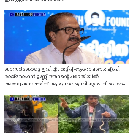
കാസർകോട്ടെ ഇവിഎം തട്ടിപ്പ് ആരോപണം; എംപി
രാജ്‌മോഹൻ ഉണ്ണിത്താന്റെ പരാതിയിൽ
അന്വേഷണത്തിന് ആഭ്യന്തര മന്ത്രിയുടെ നിർദേശം