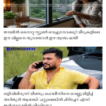
ജനലിൽ ഒരൊറ്റ സ്പൂൺ വെച്ചുനോക്കൂ! വീടുകളിലെ
ഈ വില്ലനെ തുരത്താൻ ഈ തന്ത്രം മതി!
ഒളിവിലിരുന്ന് വീണ്ടും പൊലീസിനെ വെല്ലുവിളിച്ച്
അർജുൻ ആയങ്കി; 'പറ്റുമെങ്കിൽ പിടിച്ചോ' എന്ന്
ഇൻസ്റ്റഗ്രാമിൽ വീഡിയോ