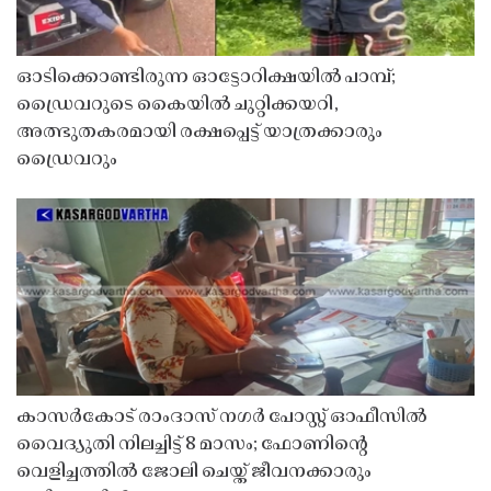
ഓടിക്കൊണ്ടിരുന്ന ഓട്ടോറിക്ഷയിൽ പാമ്പ്;
ഡ്രൈവറുടെ കൈയിൽ ചുറ്റിക്കയറി,
അത്ഭുതകരമായി രക്ഷപ്പെട്ട് യാത്രക്കാരും
ഡ്രൈവറും
കാസർകോട് രാംദാസ് നഗർ പോസ്റ്റ് ഓഫീസിൽ
വൈദ്യുതി നിലച്ചിട്ട് 8 മാസം; ഫോണിൻ്റെ
വെളിച്ചത്തിൽ ജോലി ചെയ്ത് ജീവനക്കാരും