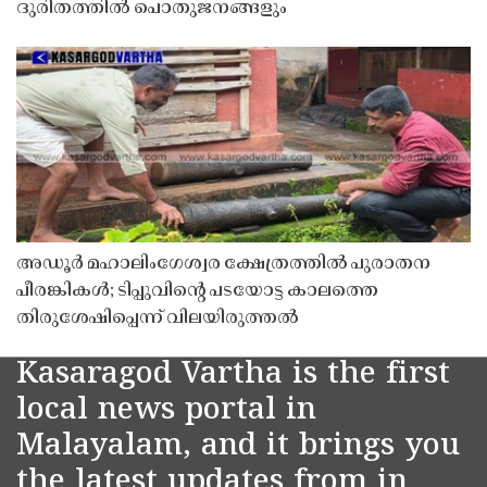
ദുരിതത്തിൽ പൊതുജനങ്ങളും
അഡൂർ മഹാലിംഗേശ്വര ക്ഷേത്രത്തിൽ പുരാതന
പീരങ്കികൾ; ടിപ്പുവിൻ്റെ പടയോട്ട കാലത്തെ
തിരുശേഷിപ്പെന്ന് വിലയിരുത്തൽ
Kasaragod Vartha is the first
local news portal in
Malayalam, and it brings you
the latest updates from in