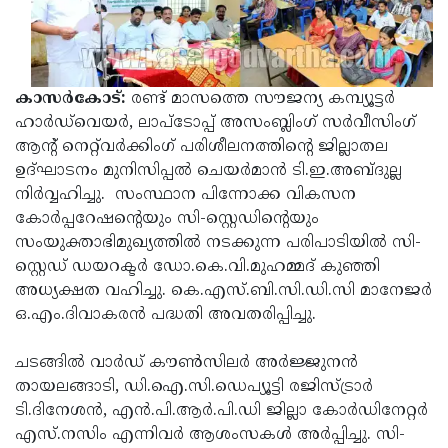
Election
Maha
Shivarathri
International
Women's
Anti-
കാസര്‍കോട്:
രണ്ട് മാസത്തെ സൗജന്യ കമ്പ്യൂട്ടര്‍
Day
Drug
Attukal
ഹാര്‍ഡ്‌വെയര്‍, ലാപ്‌ടോപ്പ് അസംബ്ലിംഗ് സര്‍വീസിംഗ്
ആന്റ് നെറ്റ്‌വര്‍ക്കിംഗ് പരിശീലനത്തിന്റെ ജില്ലാതല
Campaign
Pongala
Holi
ഉദ്ഘാടനം മുനിസിപ്പല്‍ ചെയര്‍മാന്‍ ടി.ഇ.അബ്ദുല്ല
2025
2025
IPL
നിര്‍വ്വഹിച്ചു.
സംസ്ഥാന പിന്നോക്ക വികസന
കോര്‍പ്പറേഷന്റെയും സി-സ്റ്റെഡിന്റെയും
2025
Eid
സംയുക്താഭിമുഖ്യത്തില്‍ ന­ട­ക്കു­ന്ന പ­രി­പാ­ടി­യില്‍ സി-
Al-
Waqf
സ്റ്റെഡ് ഡയറക്ടര്‍ ഡോ.കെ.വി.മുഹമ്മദ് കുഞ്ഞി
അധ്യക്ഷത വഹിച്ചു. കെ.എസ്.ബി.സി.ഡി.സി മാനേജര്‍
Fitr
Bill
Vishu
ഒ.എം.ദിവാകരന്‍ പദ്ധതി അവതരിപ്പിച്ചു.
2025
Controversy
Festival
Good
ചടങ്ങില്‍ വാര്‍ഡ് കൗണ്‍സിലര്‍ അര്‍ജ്ജുനന്‍
2025
Friday
Easter
തായലങ്ങാടി, ഡി.ഐ.സി.ഡെപ്യൂട്ടി രജിസ്ട്രാര്‍
Observance
Sunday
By-
ടി.ദിനേശന്‍, എന്‍.പി.ആര്‍.പി.ഡി ജില്ലാ കോര്‍ഡിനേറ്റര്‍
2025
എസ്.നസിം എന്നിവര്‍ ആശംസകള്‍ അര്‍പ്പിച്ചു. സി-
2025
Election
Bihar