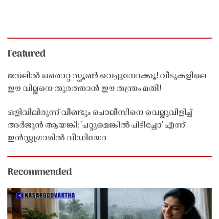
Featured
ജനലിൽ ഒരൊറ്റ സ്പൂൺ വെച്ചുനോക്കൂ! വീടുകളിലെ
ഈ വില്ലനെ തുരത്താൻ ഈ തന്ത്രം മതി!
ഒളിവിലിരുന്ന് വീണ്ടും പൊലീസിനെ വെല്ലുവിളിച്ച്
അർജുൻ ആയങ്കി; 'പറ്റുമെങ്കിൽ പിടിച്ചോ' എന്ന്
ഇൻസ്റ്റഗ്രാമിൽ വീഡിയോ
Recommended