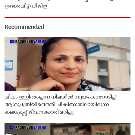
ഉത്തരവിട്ട് ഡിജിഇ
Recommended
വിഷം ഉള്ളിൽച്ചെന്ന നിലയിൽ സ്വയം കാറോടിച്ച്
ആശുപത്രിയിലെത്തി; ചികിത്സയിലായിരുന്ന
കലക്ട്രേറ്റ് ജീവനക്കാരി മരിച്ചു