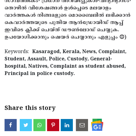
സാമ്പത്തികം- പ്രധാന അറിയിപ്പുകൾ-വിദ്യാഭ്യാസം-
തൊഴിൽ വിശേഷങ്ങൾ ഉൾപ്പെടെ മലയാളം
വാർത്തകൾ നിങ്ങaളുടെ മൊബൈലിൽ ലഭിക്കാൻ
കെവാർത്തയുടെ പുതിയ ആൻഡ്രോയിഡ് ആപ്പ്
ഇവിടെ ക്ലിക്ക് ചെയ്ത് ഡൗൺലോഡ് ചെയ്യുക.
ഉപയോഗിക്കാനും ഷെയർ ചെയ്യാനും എളുപ്പം 😊)
Keywords:
Kasaragod, Kerala, News, Complaint,
Student, Assault, Police, Custody, General-
hospital, Natives, Complaint as student abused,
Principal in police custody.
< !- START disable copy paste -->
Share this story