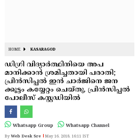
Fitr
May
Day
Eid
Al
Independence
Ad'ha
Day
Onam
HOME
KASARAGOD
J&K
State
ഡിഗ്രി വിദ്യാര്‍ത്ഥിനിയെ അപ
Haryana
മാനിക്കാന്‍ ശ്രമിച്ചതായി പരാതി;
Assembly
State
Diwali
പ്രിന്‍സിപ്പല്‍ ഇന്‍ ചാര്‍ജിനെ ജന
Elections
Assembly
Christmas
ക്കൂട്ടം കയ്യേറ്റം ചെയ്തു, പ്രിന്‍സിപ്പല്‍
Elections
പോലീസ് കസ്റ്റഡിയില്‍
New-
Year
Republic
Day
Budget
Whatsapp Group
Whatsapp Channel
Delhi
By
Web Desk Sre
May 16, 2018, 16:11 IST