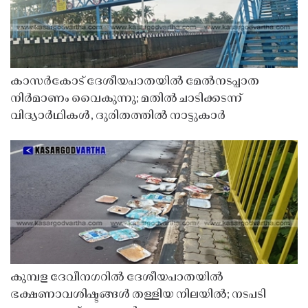
കാസർകോട് ദേശീയപാതയിൽ മേൽനടപ്പാത
നിർമാണം വൈകുന്നു; മതിൽ ചാടിക്കടന്ന്
വിദ്യാർഥികൾ, ദുരിതത്തിൽ നാട്ടുകാർ
കുമ്പള ദേവീനഗറിൽ ദേശീയപാതയിൽ
ഭക്ഷണാവശിഷ്ടങ്ങൾ തള്ളിയ നിലയിൽ; നടപടി