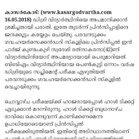
Election
Maha
കാസര്‍കോട്: (www.kasargodvartha.com
Shivarathri
International
16.05.2018)
ഡിഗ്രി വിദ്യാര്‍ത്ഥിനിയെ അപമാനിക്കാന്‍
Women's
Anti-
ശ്രമിച്ചതായി പരാതി. ഇതേ തുടര്‍ന്ന് പ്രിന്‍സിപ്പാളിനെ
ജനക്കൂട്ടം കയ്യേറ്റം ചെയ്തു. പരവനടുക്കം
Day
Drug
Attukal
ഗവ.ഹയര്‍സെക്കന്‍ഡറി സ്‌കൂളിലെ പ്രിന്‍സിപ്പല്‍ ഇന്‍
Campaign
Pongala
Holi
ചാര്‍ജ് കുണ്ടംകുഴി സ്വദേശി രത്‌നാകരനാ(42)ണ്
വിദ്യാര്‍ത്ഥിനിയോട് അപമര്യാദയായി പെരുമാറിയത്.
2025
2025
IPL
ബിബിഎം വിദ്യാര്‍ത്ഥിനിയായ പെണ്‍കുട്ടി ഒന്നാം വര്‍ഷ
2025
Eid
ഡിഗ്രിയുടെ സപ്ലിമെന്റ് പരീക്ഷ എഴുതിയത്
പരവനടുക്കം ഗവ.ഹയര്‍സെക്കന്‍ഡറി സ്‌കൂളില്‍
Al-
Waqf
വെച്ചായിരുന്നു.
Fitr
Bill
Vishu
2025
ചൊവ്വാഴ്ച പരീക്ഷയ്ക്ക് ഹാജരായപ്പോള്‍ ഹാള്‍ ടിക്കറ്റ്
Controversy
Festival
Good
എടുക്കാന്‍ മറന്നിരുന്നു. ഹാള്‍ ടിക്കറ്റ് ബുധനാഴ്ച
2025
Friday
Easter
രാവിലെ കൊണ്ടുവന്ന് കാണിക്കണമെന്ന
ഉപാധിയോടെയാണ് പ്രിന്‍സിപ്പല്‍
Observance
Sunday
By-
പരീക്ഷക്കിരുത്തിയത്. ഇതിന്റെ അടിസ്ഥാനത്തിലാണ്
2025
2025
Election
Bihar