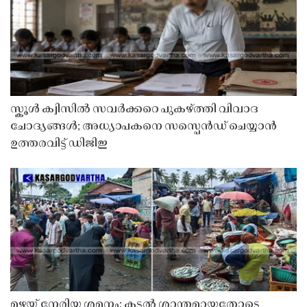
സ്കൂൾ ക്വിസിൽ സവർക്കറെ പുകഴ്ത്തി വിവാദ
ചോദ്യങ്ങൾ; അധ്യാപകനെ സസ്പെൻഡ് ചെയ്യാൻ
ഉത്തരവിട്ട് ഡിജിഇ
മഴയ്ക്ക് നേരിയ ശമനം; കടൽ ശാന്തമായതോടെ