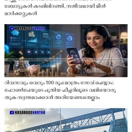
ബോട്ടുകൾ കടലിലിറങ്ങി, സജീവമായി മീൻ
മാർക്കറ്റുകൾ
ദിവസവും വെറും 100 രൂപ മാത്രം സേവ് ചെയ്യാം;
ഫോൺപേയുടെ പുതിയ ഫീച്ചറിലൂടെ വലിയൊരു
തുക സ്വന്തമാക്കാൻ അറിയേണ്ടതെല്ലാം