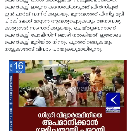
പെണ്‍കുട്ടി ഹാള്‍ ടിക്കറ്റുമായി സ്‌കൂളിലെത്തിയത്.
പെണ്‍കുട്ടി ഇരുന്ന കസേരയ്ക്കടുത്ത് പ്രിന്‍സിപ്പല്‍
Updates
Assembly
Kerala
ഇന്‍ ചാര്‍ജ് വന്നിരിക്കുകയും മുന്‍വശത്ത് പിന്നിട്ട മുടി
Polls
Local
Look
പിറകിലേക്ക് മാറ്റാന്‍ ആവശ്യപ്പെടുകയും അനാവശ്യ
കാര്യങ്ങള്‍ സംസാരിക്കുകയും ചെയ്തുവെന്നാണ്
Body
Back
പെണ്‍കുട്ടി പോലീസിന് മൊഴി നല്‍കിയത്. ഇതോടെ
Election
2025
പെണ്‍കുട്ടി മുറിയില്‍ നിന്നും പുറത്തിറങ്ങുകയും
നാട്ടുകാരോട് വിവരം പറയുകയുമായിരുന്നു.