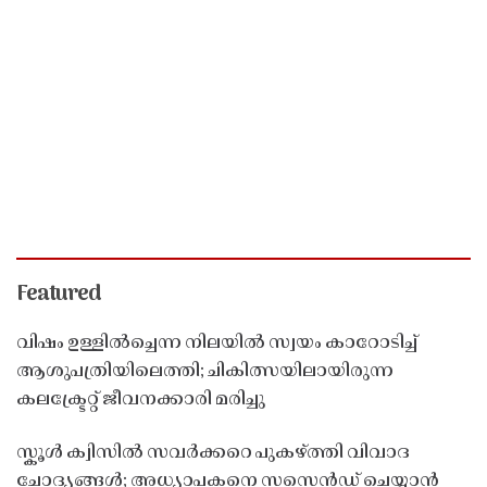
Featured
വിഷം ഉള്ളിൽച്ചെന്ന നിലയിൽ സ്വയം കാറോടിച്ച്
ആശുപത്രിയിലെത്തി; ചികിത്സയിലായിരുന്ന
കലക്ട്രേറ്റ് ജീവനക്കാരി മരിച്ചു
സ്കൂൾ ക്വിസിൽ സവർക്കറെ പുകഴ്ത്തി വിവാദ
ചോദ്യങ്ങൾ; അധ്യാപകനെ സസ്പെൻഡ് ചെയ്യാൻ