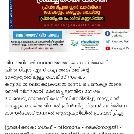
വിവരമറിഞ്ഞ് സ്ഥലത്തെത്തിയ കാസര്‍കോട്
പ്രിന്‍സിപ്പള്‍ എസ് ഐ അജിത്തിന്റെ
നേതൃത്വത്തിലുള്ള പോലീസ് സംഘം
കസ്റ്റഡിയിലെടുക്കുകയായിരുന്നു. പെണ്‍കുട്ടിയുടെ
മൊഴി വിശദമായി രേഖപ്പെടുത്തിയ ശേഷം
കേസെടുക്കുമെന്ന് പോലീസ് അറിയിച്ചു. നാട്ടുകാര്‍
കയ്യേറ്റം ചെയ്തതിനാല്‍ പ്രിന്‍സിപ്പല്‍ ഇന്‍ ചാര്‍ജിനെ
കാസര്‍കോട് ജനറല്‍ ആശുപത്രിയില്‍ പ്രവേശിപ്പിച്ചു.
(ശ്രദ്ധിക്കുക: ഗൾഫ് - വിനോദം - ടെക്നോളജി -