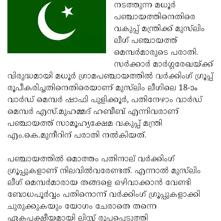
Election
Maha
നടത്തുന്ന മധൂര്‍
പഞ്ചായത്തിനെതിരെ
Shivarathri
International
വകുപ്പ് മന്ത്രിക്ക് മുസ്‌ലിം
Women's
Anti-
ലീഗ് പഞ്ചായത്ത്
മെമ്പര്‍മാരുടെ പരാതി.
Day
Drug
Attukal
സര്‍ക്കാര്‍ മാര്‍ഗ്ഗരേഖയ്ക്ക്
Campaign
Pongala
Holi
വിരുദ്ധമായി മധൂര്‍ ഗ്രാമപഞ്ചായത്തില്‍ വര്‍ക്കിംഗ് ഗ്രൂപ്പ്
രൂപീകരിച്ചതിനെതിരെയാണ് മുസ്‌ലിം ലീഗിലെ 18-ാം
2025
2025
IPL
വാര്‍ഡ് മെമ്പര്‍ ഷാഫി പുളിക്കൂര്‍, പതിനേഴാം വാര്‍ഡ്
2025
Eid
മെമ്പര്‍ എസ്.മുഹമ്മദ് ഹബീബ് എന്നിവരാണ്
പഞ്ചായത്ത് സാമൂഹ്യക്ഷേമ വകുപ്പ് മന്ത്രി
Al-
Waqf
എം.കെ.മുനീറിന് പരാതി നല്‍കിയത്.
Fitr
Bill
Vishu
പഞ്ചായത്തില്‍ മൊത്തം പതിനാല് വര്‍ക്കിംഗ്
2025
Controversy
Festival
Good
ഗ്രൂപ്പുകളാണ് നിലവില്‍വരേണ്ടത്. എന്നാല്‍ മുസ്‌ലിം
2025
Friday
Easter
ലീഗ് മെമ്പര്‍മാരായ തങ്ങളെ ഒഴിവാക്കാന്‍ വേണ്ടി
ബോധപൂര്‍വ്വം പതിനൊന്ന് വര്‍ക്കിംഗ് ഗ്രൂപ്പുകളാക്കി
Observance
Sunday
By-
ചുരുക്കുകയും യോഗം ചേരാതെ തന്നെ
2025
2025
Election
Bihar
ഏകപക്ഷീയമായി ലിസ്റ്റ് രൂപപ്പെടുത്തി