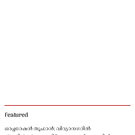
Featured
ഓപ്പറേഷൻ തൂഫാൻ; വിദ്യാനഗറിൽ