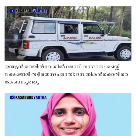
ഇന്ത്യൻ റെയിൽവേയിൽ ജോലി വാഗ്ദാനം ചെയ്ത്
ലക്ഷങ്ങൾ തട്ടിയെന്ന പരാതി; ദമ്പതികൾക്കെതിരെ
കേസെടുത്തു