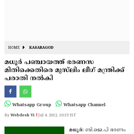
Fitr
May
Day
Eid
Al
Independence
Ad'ha
Day
Onam
HOME
KASARAGOD
J&K
State
മധൂര്‍ പഞ്ചായത്ത് ഭരണസ
Haryana
മിതിക്കെതിരെ മുസ്‌ലിം ലീഗ് മന്ത്രിക്ക്
Assembly
State
Diwali
പരാതി നല്‍കി
Elections
Assembly
Christmas
Elections
New-
Year
Republic
Whatsapp Group
Whatsapp Channel
Day
Budget
By
Webdesk Vi
Jul 4, 2012, 10:19 IST
Delhi
മധൂര്‍:
ബി.ജെ.പി ഭരണം