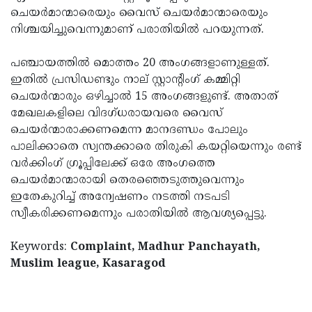
ചെയര്‍മാന്മാരെയും വൈസ് ചെയര്‍മാന്മാരെയും
Updates
Assembly
Kerala
നിശ്ചയിച്ചുവെന്നുമാണ് പരാതിയില്‍ പറയുന്നത്.
Polls
Local
Look
പഞ്ചായത്തില്‍ മൊത്തം 20 അംഗങ്ങളാണുള്ളത്.
Body
Back
ഇതില്‍ പ്രസിഡണ്ടും നാല് സ്റ്റാന്റിംഗ് കമ്മിറ്റി
Election
2025
ചെയര്‍ന്മാരും ഒഴിച്ചാല്‍ 15 അംഗങ്ങളുണ്ട്. അതാത്
മേഖലകളിലെ വിദഗ്ധരായവരെ വൈസ്
ചെയര്‍ന്മാരാക്കണമെന്ന മാനദണ്ഡം പോലും
പാലിക്കാതെ സ്വന്തക്കാരെ തിരുകി കയറ്റിയെന്നും രണ്ട്
വര്‍ക്കിംഗ് ഗ്രൂപ്പിലേക്ക് ഒരേ അംഗത്തെ
ചെയര്‍മാന്മാരായി തെരഞ്ഞെടുത്തുവെന്നും
ഇതേകുറിച്ച് അന്വേഷണം നടത്തി നടപടി
സ്വീകരിക്കണമെന്നും പരാതിയില്‍ ആവശ്യപ്പെട്ടു.
Keywords:
Complaint, Madhur Panchayath,
Muslim league, Kasaragod