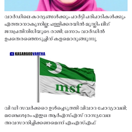
വാർഡിലെ കാര്യങ്ങൾക്കും പാർട്ടി പരിപാടികൾക്കും
എത്താനാകുന്നില്ല; പള്ളിക്കരയിൽ മുസ്ലിം ലീഗ്
ജനപ്രതിനിധിയുടെ രാജി; ഒന്നാം വാർഡിൽ
ഉപതെരഞ്ഞെടുപ്പിന് കളമൊരുങ്ങുന്നു
വി ഡി സവർക്കറെ ഉൾപ്പെടുത്തി വിവാദ ചോദ്യാവലി;
മഞ്ചേശ്വരം എഇഒ ആർഎസ്എസ് ദാസ്യവേല
അവസാനിപ്പിക്കണമെന്ന് എംഎസ്എഫ്