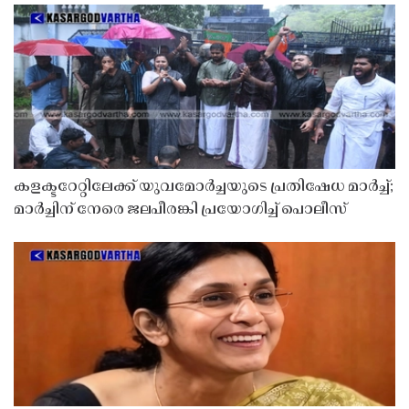
കളക്ടറേറ്റിലേക്ക് യുവമോർച്ചയുടെ പ്രതിഷേധ മാർച്ച്;
മാർച്ചിന് നേരെ ജലപീരങ്കി പ്രയോഗിച്ച് പൊലീസ്