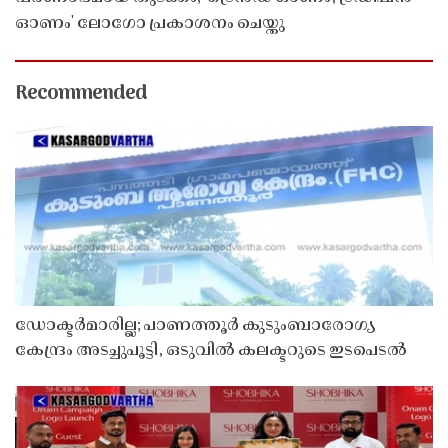
ഓണം' ലോഗോ പ്രകാശനം ചെയ്തു
Recommended
ഡോക്ടർമാരില്ല; പാണത്തൂർ കുടുംബാരോഗ്യ
കേന്ദ്രം അടച്ചുപൂട്ടി, ഒടുവിൽ കലക്ടറുടെ ഇടപെടൽ