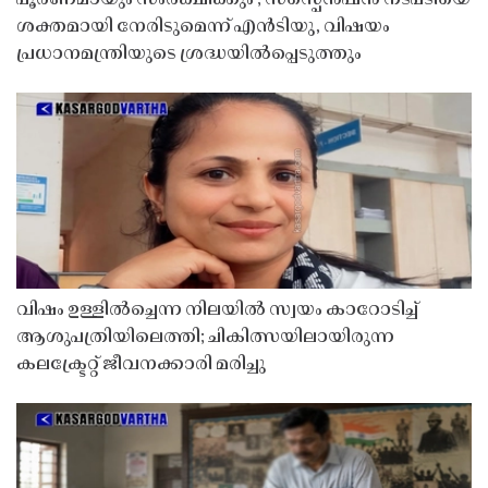
ശക്തമായി നേരിടുമെന്ന് എൻടിയു, വിഷയം
പ്രധാനമന്ത്രിയുടെ ശ്രദ്ധയിൽപ്പെടുത്തും
വിഷം ഉള്ളിൽച്ചെന്ന നിലയിൽ സ്വയം കാറോടിച്ച്
ആശുപത്രിയിലെത്തി; ചികിത്സയിലായിരുന്ന
കലക്ട്രേറ്റ് ജീവനക്കാരി മരിച്ചു