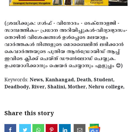
(ശ്രദ്ധിക്കുക: ഗൾഫ് - വിനോദം - ടെക്നോളജി -
സാമ്പത്തികം- പ്രധാന അറിയിപ്പുകൾ-വിദ്യാഭ്യാസം-
തൊഴിൽ വിശേഷങ്ങൾ ഉൾപ്പെടെ മലയാളം
വാർത്തകൾ നിങ്ങളുടെ മൊബൈലിൽ ലഭിക്കാൻ
കെവാർത്തയുടെ പുതിയ ആൻഡ്രോയിഡ് ആപ്പ്
ഇവിടെ ക്ലിക്ക് ചെയ്ത് ഡൗൺലോഡ് ചെയ്യുക.
ഉപയോഗിക്കാനും ഷെയർ ചെയ്യാനും എളുപ്പം 😊)
Keywords:
News, Kanhangad, Death, Student,
Deadbody, River, Shalini, Mother, Nehru college,
Share this story