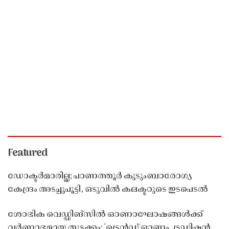
Featured
ഡോക്ടർമാരില്ല; പാണത്തൂർ കുടുംബാരോഗ്യ
കേന്ദ്രം അടച്ചുപൂട്ടി, ഒടുവിൽ കലക്ടറുടെ ഇടപെടൽ
ശോഭിക വെഡ്ഡിങ്സിൽ ഓണാഘോഷങ്ങൾക്ക്
വർണാഭമായ തുടക്കം; 'ട്രെൻഡ് ഓണം, ട്രഡിഷൻ