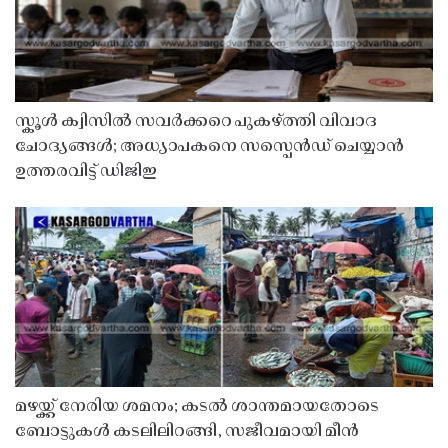
സ്കൂൾ ക്വിസിൽ സവർക്കറെ പുകഴ്ത്തി വിവാദ
ചോദ്യങ്ങൾ; അധ്യാപകനെ സസ്പെൻഡ് ചെയ്യാൻ
ഉത്തരവിട്ട് ഡിജിഇ
മഴയ്ക്ക് നേരിയ ശമനം; കടൽ ശാന്തമായതോടെ
ബോട്ടുകൾ കടലിലിറങ്ങി, സജീവമായി മീൻ