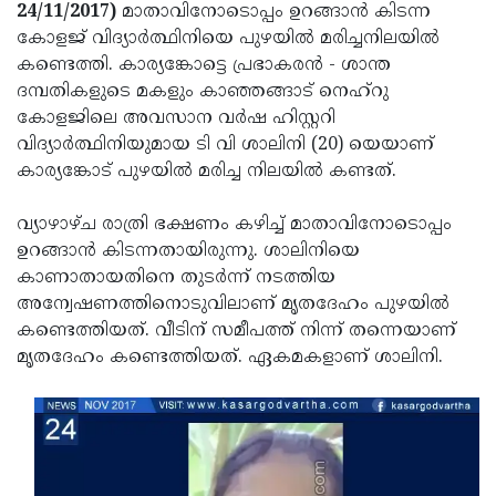
Election
Maha
24/11/2017)
മാതാവിനോടൊപ്പം ഉറങ്ങാന്‍ കിടന്ന
കോളജ് വിദ്യാര്‍ത്ഥിനിയെ പുഴയില്‍ മരിച്ചനിലയില്‍
Shivarathri
International
കണ്ടെത്തി. കാര്യങ്കോട്ടെ പ്രഭാകരന്‍ - ശാന്ത
Women's
Anti-
ദമ്പതികളുടെ മകളും കാഞ്ഞങ്ങാട് നെഹ്‌റു
കോളജിലെ അവസാന വര്‍ഷ ഹിസ്റ്ററി
Day
Drug
Attukal
വിദ്യാര്‍ത്ഥിനിയുമായ ടി വി ശാലിനി (20) യെയാണ്
Campaign
Pongala
Holi
കാര്യങ്കോട് പുഴയില്‍ മരിച്ച നിലയില്‍ കണ്ടത്.
2025
2025
IPL
വ്യാഴാഴ്ച രാത്രി ഭക്ഷണം കഴിച്ച് മാതാവിനോടൊപ്പം
2025
Eid
ഉറങ്ങാന്‍ കിടന്നതായിരുന്നു. ശാലിനിയെ
കാണാതായതിനെ തുടര്‍ന്ന് നടത്തിയ
Al-
Waqf
അന്വേഷണത്തിനൊടുവിലാണ് മൃതദേഹം പുഴയില്‍
Fitr
Bill
Vishu
കണ്ടെത്തിയത്. വീടിന് സമീപത്ത് നിന്ന് തന്നെയാണ്
മൃതദേഹം കണ്ടെത്തിയത്. ഏകമകളാണ് ശാലിനി.
2025
Controversy
Festival
Good
2025
Friday
Easter
Observance
Sunday
By-
2025
2025
Election
Bihar