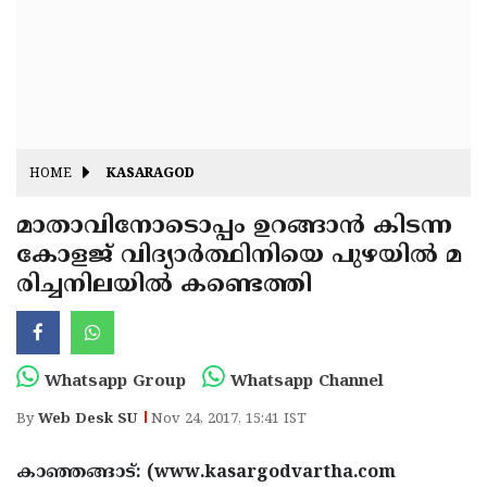
Fitr
May
Day
Eid
Al
Independence
Ad'ha
Day
Onam
HOME
KASARAGOD
J&K
State
മാതാവിനോടൊപ്പം ഉറങ്ങാന്‍ കിടന്ന
Haryana
കോളജ് വിദ്യാര്‍ത്ഥിനിയെ പുഴയില്‍ മ
Assembly
State
Diwali
രിച്ചനിലയില്‍ കണ്ടെത്തി
Elections
Assembly
Christmas
Elections
New-
Year
Republic
Whatsapp Group
Whatsapp Channel
Day
Budget
By
Web Desk SU
Nov 24, 2017, 15:41 IST
Delhi
കാഞ്ഞങ്ങാട്: (www.kasargodvartha.com