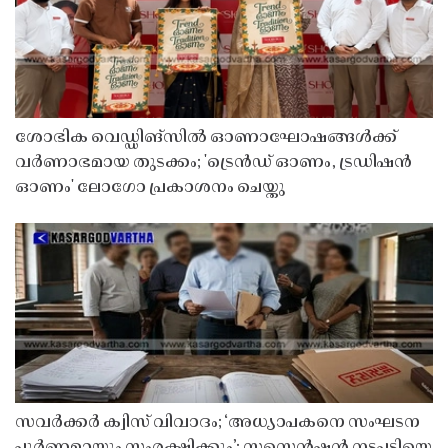
ശോഭിക വെഡ്ഡിങ്സിൽ ഓണാഘോഷങ്ങൾക്ക്
വർണാഭമായ തുടക്കം; 'ട്രെൻഡ് ഓണം, ട്രഡിഷൻ
ഓണം' ലോഗോ പ്രകാശനം ചെയ്തു
സവർക്കർ ക്വിസ് വിവാദം; ‘അധ്യാപകനെ സംഘടന
പൂർണമായും സംരക്ഷിക്കും’; സസ്പെൻഷൻ നടപടിയെ