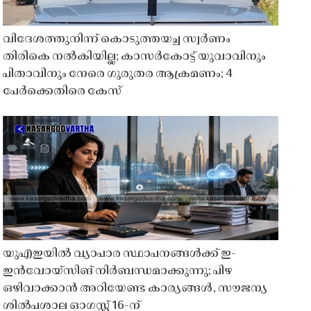
വിദേശത്തുനിന്ന് കൊടുത്തയച്ച സ്വർണം
തിരികെ നൽകിയില്ല; കാസർകോട്ട് യുവാവിനും
പിതാവിനും നേരെ ഗുരുതര ആക്രമണം; 4
പേർക്കെതിരെ കേസ്
യുഎഇയിൽ വ്യാപാര സ്ഥാപനങ്ങൾക്ക് ഇ-
ഇൻവോയ്സിങ് നിർബന്ധമാക്കുന്നു; പിഴ
ഒഴിവാക്കാൻ അറിയേണ്ട കാര്യങ്ങൾ, സൗജന്യ
ശിൽപശാല ഓഗസ്റ്റ് 16-ന്