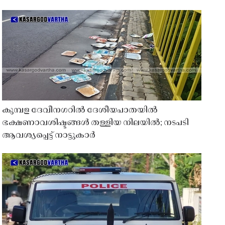
കുമ്പള ദേവീനഗറിൽ ദേശീയപാതയിൽ
ഭക്ഷണാവശിഷ്ടങ്ങൾ തള്ളിയ നിലയിൽ; നടപടി
ആവശ്യപ്പെട്ട് നാട്ടുകാർ