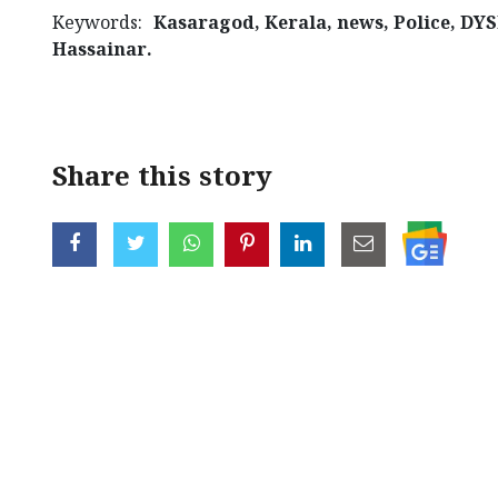
Keywords:
Kasaragod, Kerala, news, Police, DY
Hassainar.
< !- START disable copy paste -->
Share this story