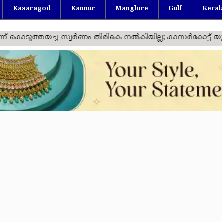
Kasaragod
Kannur
Manglore
Gulf
Keral