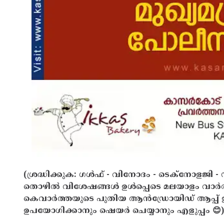
(ശ്രദ്ധിക്കുക: ഗൾഫ് - വിനോദം - ടെക്നോളജി - 
തൊഴിൽ വിശേഷങ്ങൾ ഉൾപ്പെടെ മലയാളം വാർ
കെവാർത്തയുടെ പുതിയ ആൻഡ്രോയിഡ് ആപ്പ് ഇവ
ഉപയോഗിക്കാനും ഷെയർ ചെയ്യാനും എളുപ്പം 😊)