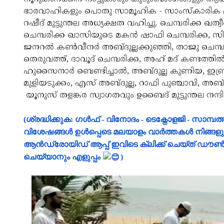
ഭാരവാഹികളും പൊതു സാമൂഹിക - സാംസ്‌കാരിക പ്രവര്‍
റഷീദ് മുട്ടുന്തല അധ്യക്ഷത വഹിച്ചു. ചെമ്പരിക്ക ഖ
ചെമ്പരിക്ക ഖാസിയുടെ മകന്‍ ഷാഫി ചെമ്പരിക്ക, സി എ
ജനറല്‍ കണ്‍വീനര്‍ അബ്ദുല്ലക്കുഞ്ഞി, താജു ചെമ്പരി
തെരുവത്ത്, ദാവൂദ് ചെമ്പരിക്ക, അഹ് മദ് കണ്ടത്തി
ഹുസൈനാര്‍ ബെണ്ടിച്ചാല്‍, അബ്ദുല്ല കുണിയ, ഇബ
മുളിയടുക്കം, എസ് അബ്ദുല്ല, റാഫി പുഞ്ചാവി, അബ്ദുര
യൂനുസ് തളങ്കര സ്വാഗതവും ഉബൈദ് മുട്ടുന്തല നന്ദ
(ശ്രദ്ധിക്കുക: ഗൾഫ് - വിനോദം - ടെക്നോളജി - സാമ
വിശേഷങ്ങൾ ഉൾപ്പെടെ മലയാളം വാർത്തകൾ നിങ്ങ
ആൻഡ്രോയിഡ് ആപ്പ് ഇവിടെ ക്ലിക്ക് ചെയ്ത് ഡ
ചെയ്യാനും എളുപ്പം
)