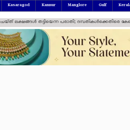
Kasaragod
Kannur
Manglore
Gulf
Keral