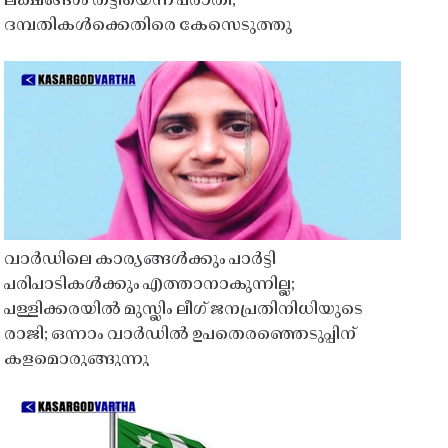
ലക്ഷങ്ങൾ തട്ടിയെന്ന പരാതി;
ദമ്പതികൾക്കെതിരെ കേസെടുത്തു
വാർഡിലെ കാര്യങ്ങൾക്കും പാർട്ടി
പരിപാടികൾക്കും എത്താനാകുന്നില്ല;
പള്ളിക്കരയിൽ മുസ്ലിം ലീഗ് ജനപ്രതിനിധിയുടെ
രാജി; ഒന്നാം വാർഡിൽ ഉപതെരഞ്ഞെടുപ്പിന്
കളമൊരുങ്ങുന്നു