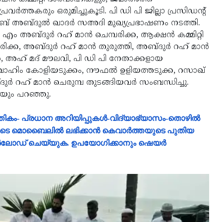
ത്തകരും ഒരുമിച്ചുകൂടി. പി ഡി പി ജില്ലാ പ്രസിഡന്റ്
ത്വീബ് അബ്ദുല്‍ ഖാദര്‍ സഅദി മുഖ്യപ്രഭാഷണം നടത്തി.
ം അബ്ദുര്‍ റഹ് മാന്‍ ചെമ്പരിക്ക, ആക്ഷന്‍ കമ്മിറ്റി
ക്ക, അബ്ദുര്‍ റഹ് മാന്‍ തുരുത്തി, അബ്ദുര്‍ റഹ് മാന്‍
ല്‍, അഹ് മദ് മൗലവി, പി ഡി പി നേതാക്കളായ
്രാഹിം കോളിയടുക്കം, നൗഫല്‍ ഉളിയത്തടുക്ക, റസാഖ്
്‍ റഹ് മാന്‍ ചെരുമ്പ തുടങ്ങിയവര്‍ സംബന്ധിച്ചു.
ിയും പറഞ്ഞു.
്പത്തികം- പ്രധാന അറിയിപ്പുകൾ-വിദ്യാഭ്യാസം-തൊഴിൽ
ളുടെ മൊബൈലിൽ ലഭിക്കാൻ കെവാർത്തയുടെ പുതിയ
ൗൺലോഡ് ചെയ്യുക. ഉപയോഗിക്കാനും ഷെയർ