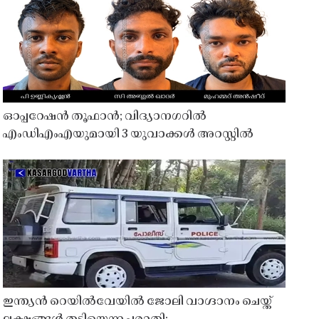
ഓപ്പറേഷൻ തൂഫാൻ; വിദ്യാനഗറിൽ
എംഡിഎംഎയുമായി 3 യുവാക്കൾ അറസ്റ്റിൽ
ഇന്ത്യൻ റെയിൽവേയിൽ ജോലി വാഗ്ദാനം ചെയ്ത്